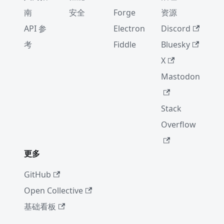
南
安全
Forge
资源
API 参
Electron
Discord
考
Fiddle
Bluesky
X
Mastodon
Stack
Overflow
更多
GitHub
Open Collective
基础看板