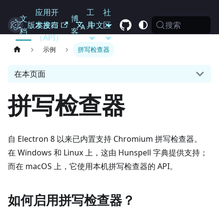
应用开
工
社
文
博
搜索
Electron
版本发布
发接口
具
中文
区
档
客
（API）
示例
拼写检查器
在本页面
拼写检查器
自 Electron 8 以来已内置支持 Chromium 拼写检查器。
在 Windows 和 Linux 上，这由 Hunspell 字典提供支持；
而在 macOS 上，它使用本机拼写检查器的 API。
如何启用拼写检查器？