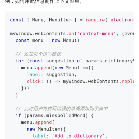
例，如何用此信息制作上下文菜单。
const
{
Menu
,
MenuItem
}
=
require
(
'electron'
)
myWindow
.
webContents
.
on
(
'context-menu'
,
(
event
const
 menu 
=
new
Menu
(
)
// 添加每个拼写建议
for
(
const
 suggestion 
of
 params
.
dictionarySu
    menu
.
append
(
new
MenuItem
(
{
label
:
 suggestion
,
click
:
(
)
=>
 myWindow
.
webContents
.
replac
}
)
)
}
// 允许用户将拼写错误的单词添加到字典中
if
(
params
.
misspelledWord
)
{
    menu
.
append
(
new
MenuItem
(
{
label
:
'Add to dictionary'
,