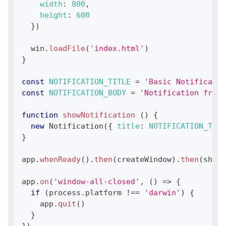
width
:
800
,
height
:
600
}
)
  win
.
loadFile
(
'index.html'
)
}
const
NOTIFICATION_TITLE
=
'Basic Notificatio
const
NOTIFICATION_BODY
=
'Notification from 
function
showNotification
(
)
{
new
Notification
(
{
title
:
NOTIFICATION_TITL
}
app
.
whenReady
(
)
.
then
(
createWindow
)
.
then
(
showN
app
.
on
(
'window-all-closed'
,
(
)
=>
{
if
(
process
.
platform
!==
'darwin'
)
{
    app
.
quit
(
)
}