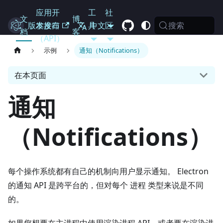
应用开
工
社
文
博
搜索
Electron
版本发布
发接口
具
中文
区
档
客
（API）
示例
通知（Notifications）
在本页面
通知
（Notifications）
每个操作系统都有自己的机制向用户显示通知。 Electron
的通知 API 是跨平台的，但对每个 进程 类型来说是不同
的。