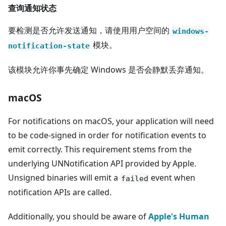
查询通知状态
要检测是否允许发送通知，请使用用户空间的
windows-
模块。
notification-state
该模块允许你事先确定 Windows 是否会静默丢弃通知。
macOS
For notifications on macOS, your application will need
to be code-signed in order for notification events to
emit correctly. This requirement stems from the
underlying UNNotification API provided by Apple.
Unsigned binaries will emit a
event when
failed
notification APIs are called.
Additionally, you should be aware of
Apple's Human