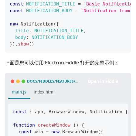
const
NOTIFICATION_TITLE
=
'Basic Notification
const
NOTIFICATION_BODY
=
'Notification from t
new
Notification
(
{
title
:
NOTIFICATION_TITLE
,
body
:
NOTIFICATION_BODY
}
)
.
show
(
)
下面是您可以使用 Electron Fiddle 打开的完整示例：
Open in Fiddle
DOCS/FIDDLES/FEATURES/NOTIFICATIONS/MAIN
(
43.3.0
)
main.js
index.html
const
{
 app
,
BrowserWindow
,
Notification
}
=
function
createWindow
(
)
{
const
 win 
=
new
BrowserWindow
(
{