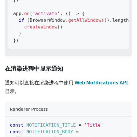
}
)
app
.
on
(
'activate'
,
(
)
=>
{
if
(
BrowserWindow
.
getAllWindows
(
)
.
length
==
createWindow
(
)
}
}
)
在渲染进程中显示通知
通知可以直接在渲染进程中使用
Web Notifications API
显示。
Renderer Process
const
NOTIFICATION_TITLE
=
'Title'
const
NOTIFICATION_BODY
=