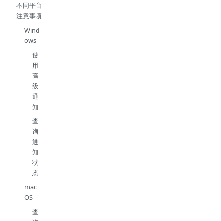
不同平台
注意事项
Wind
ows
使
用
高
级
通
知
查
询
通
知
状
态
mac
OS
查