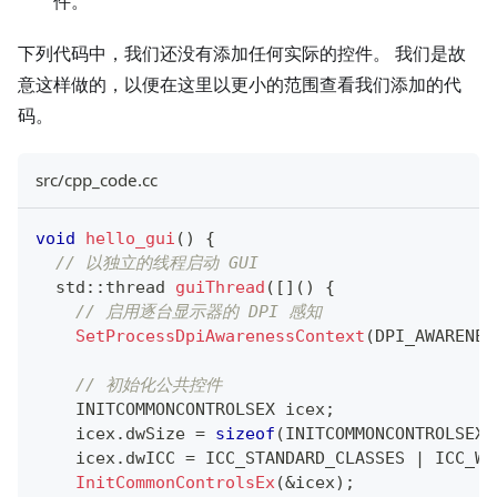
件。
下列代码中，我们还没有添加任何实际的控件。 我们是故
意这样做的，以便在这里以更小的范围查看我们添加的代
码。
src/cpp_code.cc
void
hello_gui
(
)
{
// 以独立的线程启动 GUI
  std
::
thread 
guiThread
(
[
]
(
)
{
// 启用逐台显示器的 DPI 感知
SetProcessDpiAwarenessContext
(
DPI_AWARENES
// 初始化公共控件
    INITCOMMONCONTROLSEX icex
;
    icex
.
dwSize 
=
sizeof
(
INITCOMMONCONTROLSEX
)
    icex
.
dwICC 
=
 ICC_STANDARD_CLASSES 
|
 ICC_WI
InitCommonControlsEx
(
&
icex
)
;