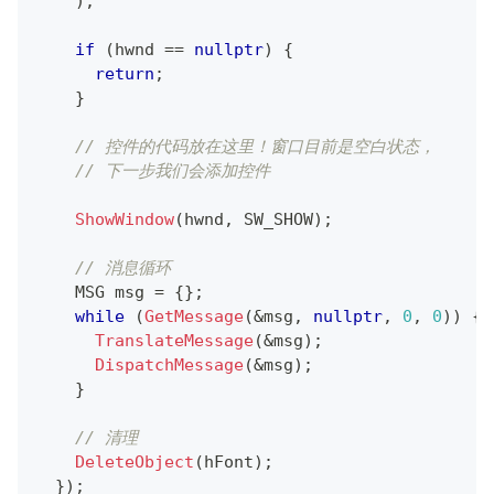
)
;
if
(
hwnd 
==
nullptr
)
{
return
;
}
// 控件的代码放在这里！窗口目前是空白状态，
// 下一步我们会添加控件
ShowWindow
(
hwnd
,
 SW_SHOW
)
;
// 消息循环
    MSG msg 
=
{
}
;
while
(
GetMessage
(
&
msg
,
nullptr
,
0
,
0
)
)
{
TranslateMessage
(
&
msg
)
;
DispatchMessage
(
&
msg
)
;
}
// 清理
DeleteObject
(
hFont
)
;
}
)
;