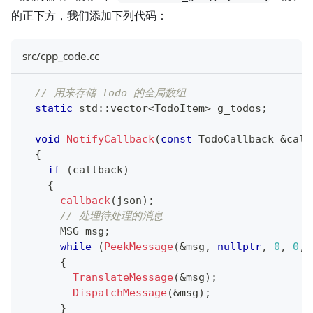
的正下方，我们添加下列代码：
src/cpp_code.cc
// 用来存储 Todo 的全局数组
static
 std
::
vector
<
TodoItem
>
 g_todos
;
void
NotifyCallback
(
const
 TodoCallback 
&
call
{
if
(
callback
)
{
callback
(
json
)
;
// 处理待处理的消息
      MSG msg
;
while
(
PeekMessage
(
&
msg
,
nullptr
,
0
,
0
,
 
{
TranslateMessage
(
&
msg
)
;
DispatchMessage
(
&
msg
)
;
}