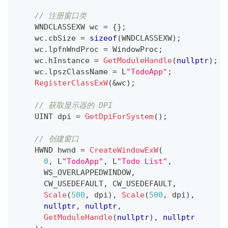
// 注册窗口类
    WNDCLASSEXW wc 
=
{
}
;
    wc
.
cbSize 
=
sizeof
(
WNDCLASSEXW
)
;
    wc
.
lpfnWndProc 
=
 WindowProc
;
    wc
.
hInstance 
=
GetModuleHandle
(
nullptr
)
;
    wc
.
lpszClassName 
=
 L
"TodoApp"
;
RegisterClassExW
(
&
wc
)
;
// 获取显示器的 DPI
    UINT dpi 
=
GetDpiForSystem
(
)
;
// 创建窗口
    HWND hwnd 
=
CreateWindowExW
(
0
,
 L
"TodoApp"
,
 L
"Todo List"
,
      WS_OVERLAPPEDWINDOW
,
      CW_USEDEFAULT
,
 CW_USEDEFAULT
,
Scale
(
500
,
 dpi
)
,
Scale
(
500
,
 dpi
)
,
nullptr
,
nullptr
,
GetModuleHandle
(
nullptr
)
,
nullptr