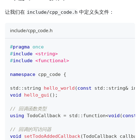
让我们在
中定义头文件：
include/cpp_code.h
include/cpp_code.h
#
pragma
once
#
include
<string>
#
include
<functional>
namespace
 cpp_code 
{
std
::
string 
hello_world
(
const
 std
::
string
&
 inp
void
hello_gui
(
)
;
// 回调函数类型
using
 TodoCallback 
=
 std
::
function
<
void
(
const
 
// 回调的写访问器
void
setTodoAddedCallback
(
TodoCallback callbac