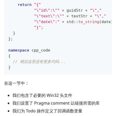
return
"{"
"\"id\":\""
+
 guidStr 
+
"\","
"\"text\":\""
+
 textStr 
+
"\","
"\"date\":"
+
 std
::
to_string
(
date
)
"}"
;
}
}
;
namespace
 cpp_code
{
// 稍后这里还有更多代码...
}
在这一节中：
我们包含了必要的 Win32 头文件
我们设置了 Pragma comment 以链接所需的库
我们为 Todo 操作定义了回调函数变量