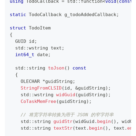
using
 TodoCallback 
=
 std
::
function
<
void
(
const
 
static
 TodoCallback g_todoAddedCallback
;
struct
TodoItem
{
  GUID id
;
  std
::
wstring text
;
int64_t
 date
;
  std
::
string 
toJson
(
)
const
{
    OLECHAR 
*
guidString
;
StringFromCLSID
(
id
,
&
guidString
)
;
    std
::
wstring 
widGuid
(
guidString
)
;
CoTaskMemFree
(
guidString
)
;
// 将宽字符串转换为用于 JSON 的窄字符串
    std
::
string 
guidStr
(
widGuid
.
begin
(
)
,
 widGu
    std
::
string 
textStr
(
text
.
begin
(
)
,
 text
.
end