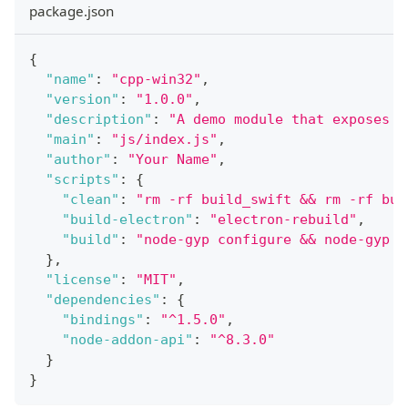
package.json
{
"name"
:
"cpp-win32"
,
"version"
:
"1.0.0"
,
"description"
:
"A demo module that exposes C
"main"
:
"js/index.js"
,
"author"
:
"Your Name"
,
"scripts"
:
{
"clean"
:
"rm -rf build_swift && rm -rf bui
"build-electron"
:
"electron-rebuild"
,
"build"
:
"node-gyp configure && node-gyp b
}
,
"license"
:
"MIT"
,
"dependencies"
:
{
"bindings"
:
"^1.5.0"
,
"node-addon-api"
:
"^8.3.0"
}
}