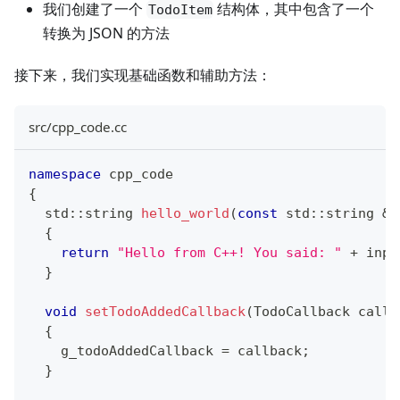
我们创建了一个
结构体，其中包含了一个
TodoItem
转换为 JSON 的方法
接下来，我们实现基础函数和辅助方法：
src/cpp_code.cc
namespace
 cpp_code
{
  std
::
string 
hello_world
(
const
 std
::
string 
&
i
{
return
"Hello from C++! You said: "
+
 inpu
}
void
setTodoAddedCallback
(
TodoCallback callb
{
    g_todoAddedCallback 
=
 callback
;
}