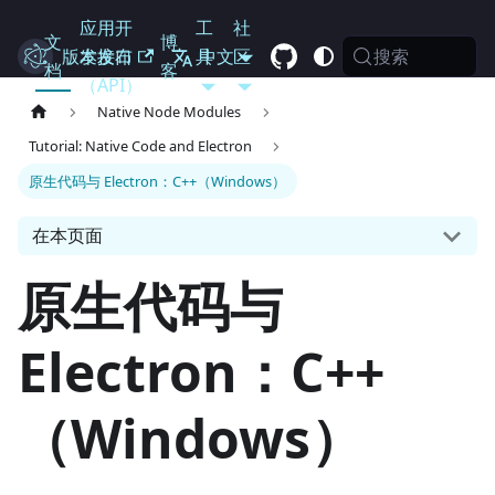
应用开
工
社
文
博
搜索
Electron
版本发布
发接口
具
中文
区
档
客
（API）
Native Node Modules
Tutorial: Native Code and Electron
原生代码与 Electron：C++（Windows）
在本页面
原生代码与
Electron：C++
（Windows）