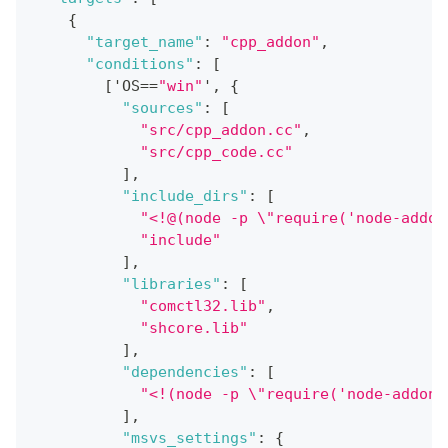
{
"target_name"
:
"cpp_addon"
,
"conditions"
:
[
[
'OS==
"win"
'
,
{
"sources"
:
[
"src/cpp_addon.cc"
,
"src/cpp_code.cc"
]
,
"include_dirs"
:
[
"<!@(node -p \"require('node-addon
"include"
]
,
"libraries"
:
[
"comctl32.lib"
,
"shcore.lib"
]
,
"dependencies"
:
[
"<!(node -p \"require('node-addon-
]
,
"msvs_settings"
:
{