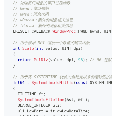
// 处理窗口消息的窗口过程函数
// hwnd：窗口句柄
// uMsg：消息代码
// wParam：额外的消息相关信息
// lParam：额外的消息相关信息
  LRESULT CALLBACK 
WindowProc
(
HWND hwnd
,
 UINT 
// 用于根据 DPI 缩放一个数值的辅助函数
int
Scale
(
int
 value
,
 UINT dpi
)
{
return
MulDiv
(
value
,
 dpi
,
96
)
;
// 96 是默认
}
// 用于将 SYSTEMTIME 转换为自纪元以来的毫秒数的辅
int64_t
SystemTimeToMillis
(
const
 SYSTEMTIME 
{
    FILETIME ft
;
SystemTimeToFileTime
(
&
st
,
&
ft
)
;
    ULARGE_INTEGER uli
;
    uli
.
LowPart 
=
 ft
.
dwLowDateTime
;