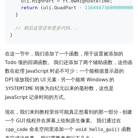
    uli
.
HighPart 
=
 ft
.
dwHighDateTime
;
return
(
uli
.
QuadPart 
-
116444736000000000U
}
// 稍后这里还有更多代码...
}
在这一节中，我们添加了一个函数，用于设置被添加的
Todo 项的回调函数。 我们还添加了两个辅助函数，这些函
数在处理 JavaScript 时必不可少：一个能根据显示器的
DPI 缩放我们的 UI 元素 - 另一个能将 Windows 的
转换为自纪元以来的毫秒数，这也是
SYSTEMTIME
JavaScript 记录时间的方式。
现在，我们来到教程里你可能真正想看到的那一部分 - 创建
一个 GUI 线程并在屏幕上绘制原生像素。 我们通过在
命名空间里添加一个
函数
cpp_code
void hello_gui()
来完成这件事。 我们需要考虑以下几点：