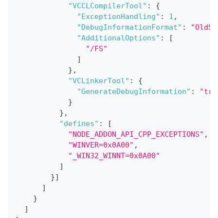
"VCCLCompilerTool"
:
{
"ExceptionHandling"
:
1
,
"DebugInformationFormat"
:
"OldSt
"AdditionalOptions"
:
[
"/FS"
]
}
,
"VCLinkerTool"
:
{
"GenerateDebugInformation"
:
"tru
}
}
,
"defines"
:
[
"NODE_ADDON_API_CPP_EXCEPTIONS"
,
"WINVER=0x0A00"
,
"_WIN32_WINNT=0x0A00"
]
}
]
]
}
]