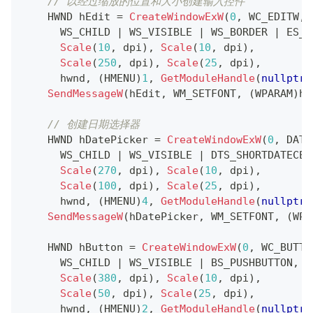
// 以经过缩放的位置和大小创建输入控件
    HWND hEdit 
=
CreateWindowExW
(
0
,
 WC_EDITW
,
 
      WS_CHILD 
|
 WS_VISIBLE 
|
 WS_BORDER 
|
 ES_A
Scale
(
10
,
 dpi
)
,
Scale
(
10
,
 dpi
)
,
Scale
(
250
,
 dpi
)
,
Scale
(
25
,
 dpi
)
,
      hwnd
,
(
HMENU
)
1
,
GetModuleHandle
(
nullptr
)
SendMessageW
(
hEdit
,
 WM_SETFONT
,
(
WPARAM
)
hF
// 创建日期选择器
    HWND hDatePicker 
=
CreateWindowExW
(
0
,
 DATE
      WS_CHILD 
|
 WS_VISIBLE 
|
 DTS_SHORTDATECEN
Scale
(
270
,
 dpi
)
,
Scale
(
10
,
 dpi
)
,
Scale
(
100
,
 dpi
)
,
Scale
(
25
,
 dpi
)
,
      hwnd
,
(
HMENU
)
4
,
GetModuleHandle
(
nullptr
)
SendMessageW
(
hDatePicker
,
 WM_SETFONT
,
(
WPA
    HWND hButton 
=
CreateWindowExW
(
0
,
 WC_BUTTO
      WS_CHILD 
|
 WS_VISIBLE 
|
 BS_PUSHBUTTON
,
Scale
(
380
,
 dpi
)
,
Scale
(
10
,
 dpi
)
,
Scale
(
50
,
 dpi
)
,
Scale
(
25
,
 dpi
)
,
      hwnd
,
(
HMENU
)
2
,
GetModuleHandle
(
nullptr
)