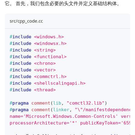
它。 首先，我们包含必要的头文件并定义基础结构体。
src/cpp_code.cc
#
include
<windows.h>
#
include
<windowsx.h>
#
include
<string>
#
include
<functional>
#
include
<chrono>
#
include
<vector>
#
include
<commctrl.h>
#
include
<shellscalingapi.h>
#
include
<thread>
#
pragma
comment
(
lib
,
"comctl32.lib"
)
#
pragma
comment
(
linker
,
"\"/manifestdependency
name='Microsoft.Windows.Common-Controls' versi
processorArchitecture='*' publicKeyToken='6595