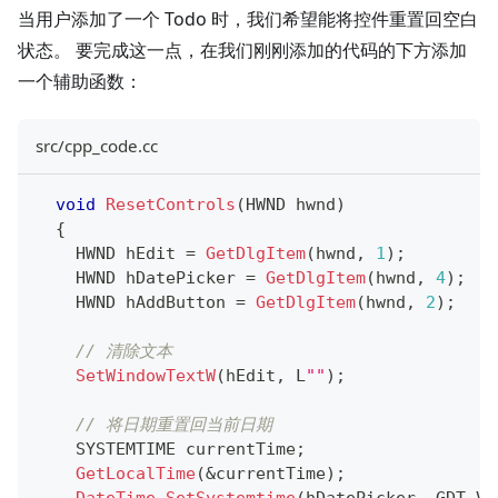
当用户添加了一个 Todo 时，我们希望能将控件重置回空白
状态。 要完成这一点，在我们刚刚添加的代码的下方添加
一个辅助函数：
src/cpp_code.cc
void
ResetControls
(
HWND hwnd
)
{
    HWND hEdit 
=
GetDlgItem
(
hwnd
,
1
)
;
    HWND hDatePicker 
=
GetDlgItem
(
hwnd
,
4
)
;
    HWND hAddButton 
=
GetDlgItem
(
hwnd
,
2
)
;
// 清除文本
SetWindowTextW
(
hEdit
,
 L
""
)
;
// 将日期重置回当前日期
    SYSTEMTIME currentTime
;
GetLocalTime
(
&
currentTime
)
;
DateTime_SetSystemtime
(
hDatePicker
,
 GDT_VA