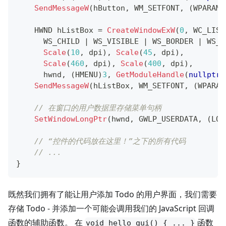
SendMessageW
(
hButton
,
 WM_SETFONT
,
(
WPARAM
)
    HWND hListBox 
=
CreateWindowExW
(
0
,
 WC_LIST
      WS_CHILD 
|
 WS_VISIBLE 
|
 WS_BORDER 
|
 WS_V
Scale
(
10
,
 dpi
)
,
Scale
(
45
,
 dpi
)
,
Scale
(
460
,
 dpi
)
,
Scale
(
400
,
 dpi
)
,
      hwnd
,
(
HMENU
)
3
,
GetModuleHandle
(
nullptr
)
SendMessageW
(
hListBox
,
 WM_SETFONT
,
(
WPARAM
// 在窗口的用户数据里存储菜单句柄
SetWindowLongPtr
(
hwnd
,
 GWLP_USERDATA
,
(
LON
// “控件的代码放在这里！”之下的所有代码
// ...
}
既然我们拥有了能让用户添加 Todo 的用户界面，我们需要
存储 Todo - 并添加一个可能会调用我们的 JavaScript 回调
函数的辅助函数。 在
函数
void hello_gui() { ... }