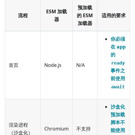
预加载
ESM 加载
流程
的 ESM
适用的要求
器
加载器
你必须
在 app
的
ready
首页
Node.js
N/A
事件之
前使用
await
沙盒化
预加载
脚本不
渲染进程
Chromium
不支持
能使用
（沙盒化）