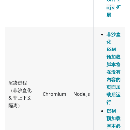
扩
mjs
展
非沙盒
化
ESM
预加载
脚本将
在没有
内容的
渲染进程
页面加
（非沙盒化
Chromium
Node.js
载后运
& 非上下文
行
隔离）
ESM
预加载
脚本必