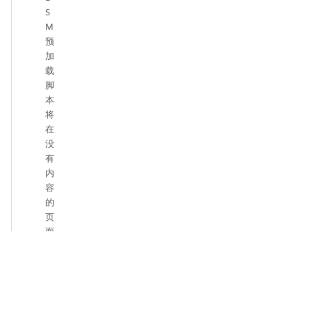
S
M
预
加
载
脚
本
将
在
没
有
内
容
的
页
面
加
载
后
运
行