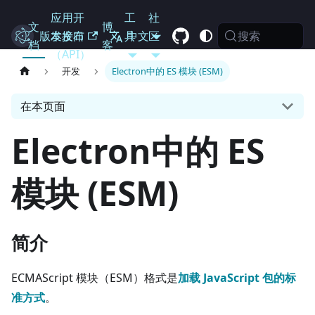
应用开
工
社
文
博
搜索
Electron
版本发布
发接口
具
中文
区
档
客
（API）
开发
Electron中的 ES 模块 (ESM)
在本页面
Electron中的 ES
模块 (ESM)
简介
ECMAScript 模块（ESM）格式是
加载 JavaScript 包的标
准方式
。