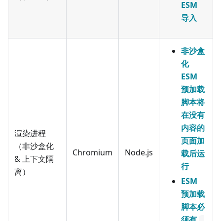
ESM
导入
非沙盒
化
ESM
预加载
脚本将
在没有
内容的
渲染进程
页面加
（非沙盒化
Chromium
Node.js
载后运
& 上下文隔
行
离）
ESM
预加载
脚本必
须有
.