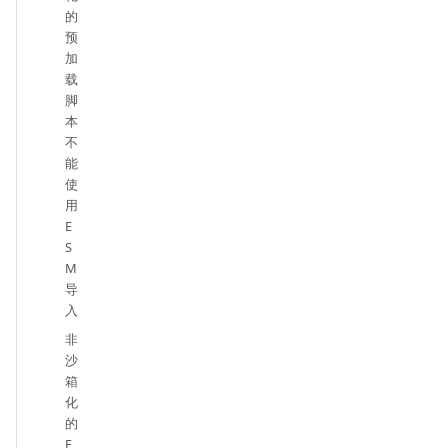
的
预
加
载
脚
本
不
能
使
用
E
S
M
导
入
非
沙
箱
化
的
E