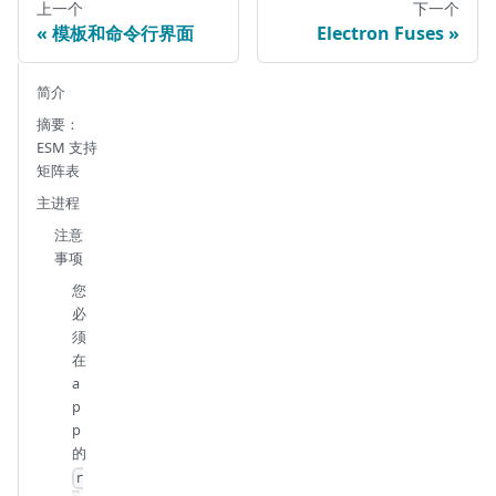
上一个
下一个
模板和命令行界面
Electron Fuses
简介
摘要：
ESM 支持
矩阵表
主进程
注意
事项
您
必
须
在
a
p
p
的
r