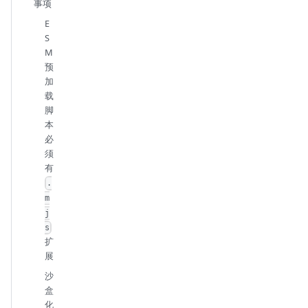
事项
E
S
M
预
加
载
脚
本
必
须
有
.
m
j
s
扩
展
沙
盒
化