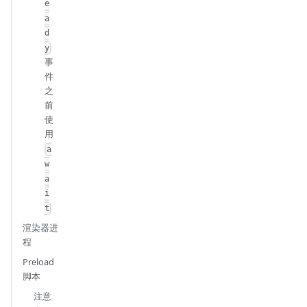
e
a
d
y
事
件
之
前
使
用
a
w
a
i
t
渲染器进
程
Preload
脚本
注意