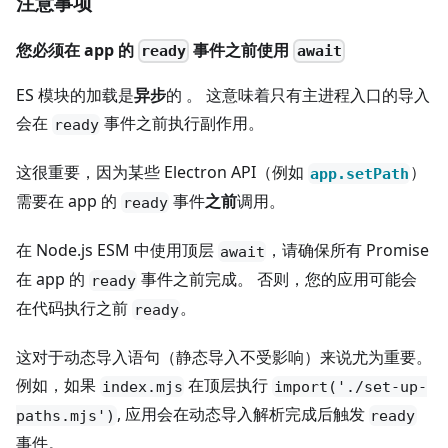
注意事项
您必须在 app 的
事件之前使用
ready
await
ES 模块的加载是
异步
的 。 这意味着只有主进程入口的导入
会在
事件之前执行副作用。
ready
这很重要，因为某些 Electron API（例如
）
app.setPath
需要在 app 的
事件
之前
调用。
ready
在 Node.js ESM 中使用顶层
，请确保所有 Promise
await
在 app 的
事件之前完成。 否则，您的应用可能会
ready
在代码执行之前
。
ready
这对于动态导入语句（静态导入不受影响）来说尤为重要。
例如，如果
在顶层执行
index.mjs
import('./set-up-
, 应用会在动态导入解析完成后触发
paths.mjs')
ready
事件。