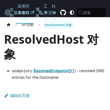
应用开
工
社
文
博
搜索
Electron
版本发布
发接口
具
中文
区
档
客
（API）
API 结构
ResolvedHost 对象
ResolvedHost 对
象
ResolvedEndpoint[]
- resolved DNS
endpoints
entries for the hostname
编辑此页面