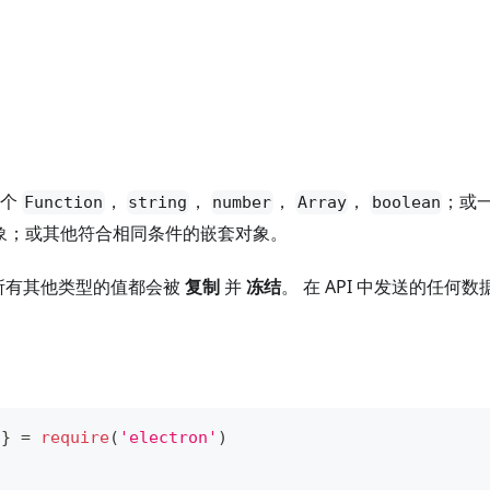
一个
，
，
，
，
；或
Function
string
number
Array
boolean
象；或其他符合相同条件的嵌套对象。
所有其他类型的值都会被
复制
并
冻结
。 在 API 中发送的任
 
}
=
require
(
'electron'
)