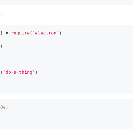
：
 
}
=
require
(
'electron'
)
d
(
d
(
'do-a-thing'
)
004)