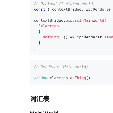
// Preload (Isolated World)
const
{
 contextBridge
,
 ipcRenderer
contextBridge
.
exposeInMainWorld
(
'electron'
,
{
doThing
:
(
)
=>
 ipcRenderer
.
sen
}
)
// Renderer (Main World)
window
.
electron
.
doThing
(
)
词汇表