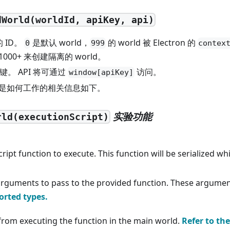
dWorld(worldId, apiKey, api)
 的 ID。
是默认 world，
的 world 被 Electron 的
0
999
contex
000+ 来创建隔离的 world。
键。 API 将可通过
访问。
window[apiKey]
以及它是如何工作的相关信息如下。
实验功能
rld(executionScript)
vaScript function to execute. This function will be serializ
f arguments to pass to the provided function. These argumen
orted types.
 from executing the function in the main world.
Refer to the