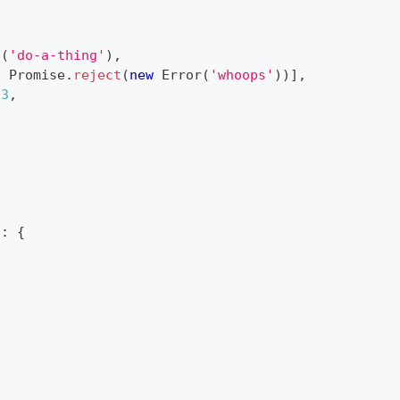
d
(
'do-a-thing'
)
,
,
Promise
.
reject
(
new
Error
(
'whoops'
)
)
]
,
23
,
t
:
{