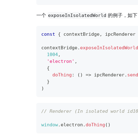
一个
的例子，如下
exposeInIsolatedWorld
const
{
 contextBridge
,
 ipcRenderer
contextBridge
.
exposeInIsolatedWorl
1004
,
'electron'
,
{
doThing
:
(
)
=>
 ipcRenderer
.
sen
}
)
// Renderer (In isolated world id1
window
.
electron
.
doThing
(
)