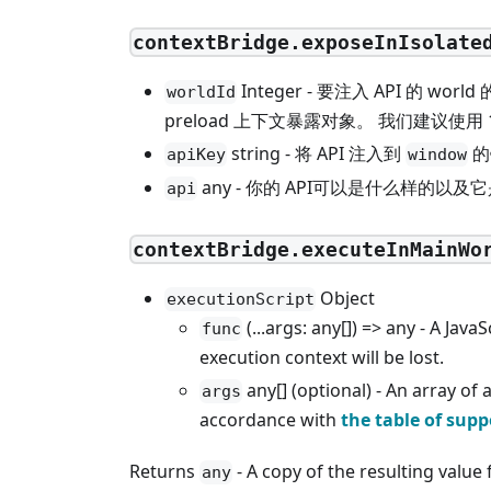
contextBridge.exposeInIsolate
Integer - 要注入 API 的 world
worldId
preload 上下文暴露对象。 我们建议使用 1
string - 将 API 注入到
的
apiKey
window
any - 你的 API可以是什么样的
api
contextBridge.executeInMainWo
Object
executionScript
(...args: any[]) => any - A Ja
func
execution context will be lost.
any[] (optional) - An array o
args
accordance with
the table of supp
Returns
- A copy of the resulting value
any