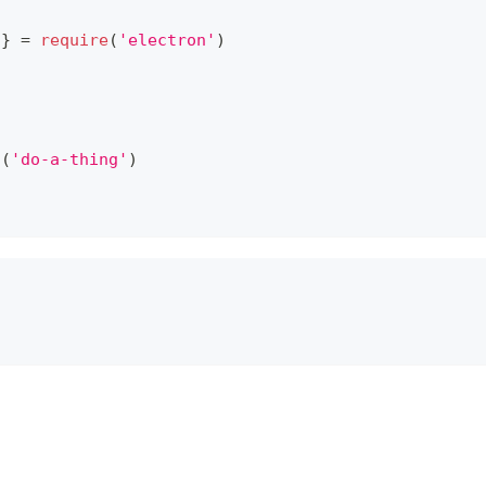
 
}
=
require
(
'electron'
)
d
(
'do-a-thing'
)