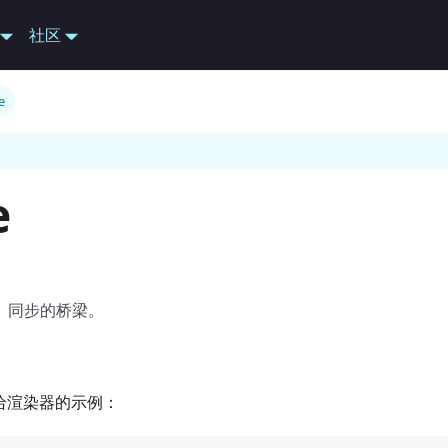
社区
e
e
、同步的桥梁。
露给渲染器的示例：