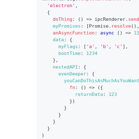
'electron'
,
{
doThing
:
(
)
=>
 ipcRenderer
.
sen
myPromises
:
[
Promise
.
resolve
(
)
anAsyncFunction
:
async
(
)
=>
1
data
:
{
myFlags
:
[
'a'
,
'b'
,
'c'
]
,
bootTime
:
1234
}
,
nestedAPI
:
{
evenDeeper
:
{
youCanDoThisAsMuchAsYouWan
fn
:
(
)
=>
(
{
returnData
:
123
}
)
}
}
}
}
)