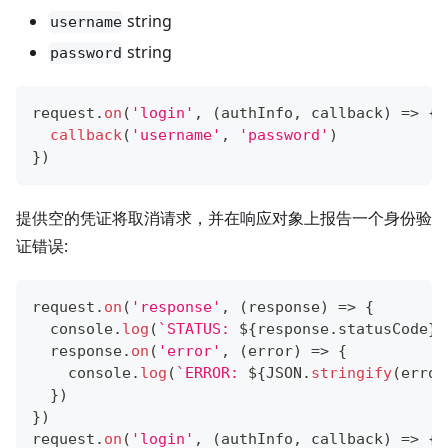
string
username
string
password
request
.
on
(
'login'
,
(
authInfo
,
 callback
)
=>
{
callback
(
'username'
,
'password'
)
}
)
提供空的凭证将取消请求，并在响应对象上报告一个身份验
证错误:
request
.
on
(
'response'
,
(
response
)
=>
{
console
.
log
(
`
STATUS: 
${
response
.
statusCode
}
`
  response
.
on
(
'error'
,
(
error
)
=>
{
console
.
log
(
`
ERROR: 
${
JSON
.
stringify
(
error
}
)
}
)
request
.
on
(
'login'
,
(
authInfo
,
 callback
)
=>
{