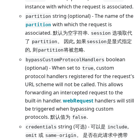
instance with which the request is associated.
string (optional) - The name of the
partition
with which the request is
partition
associated. 默认为空字符串.
选项取代
session
了
。 因此, 如果
是显式指定
partition
session
的, 则
将被忽略.
partition
boolean
bypassCustomProtocolHandlers
(optional) - When set to
, custom
true
protocol handlers registered for the request's
URL scheme will not be called. This allows
forwarding an intercepted request to the
built-in handler.
webRequest
handlers will still
be triggered when bypassing custom
protocols. 默认值为
.
false
string (可选) - 可以是
,
credentials
include
或
。 是否在此请求中携带
omit
same-origin