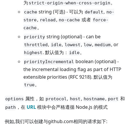
为
。
strict-origin-when-cross-origin
string (可选) - 可以为
,
cache
default
no-
,
,
或者
store
reload
no-cache
force-
。
cache
string (optional) - can be
priority
,
,
,
,
, or
throttled
idle
lowest
low
medium
. 默认值为：
。
highest
idle
boolean (optional) -
priorityIncremental
the incremental loading flag as part of HTTP
extensible priorities (RFC 9218). 默认值为
。
true
属性，如
,
,
,
和
options
protocol
host
hostname
port
，在
URL
模块中会严格遵循 Node.js 的模式
path
例如,我们可以创建与github.com相同的请求如下: