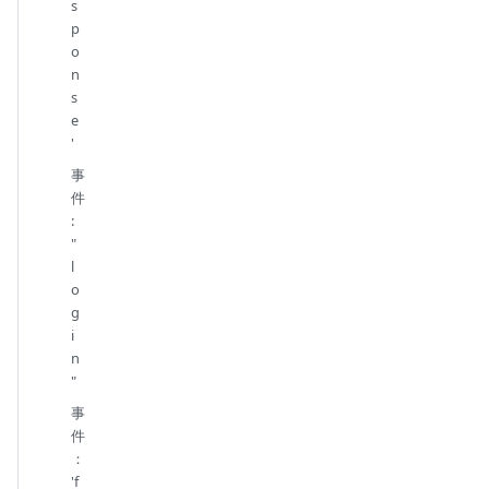
s
p
o
n
s
e
'
事
件
:
"
l
o
g
i
n
"
事
件
：
'f