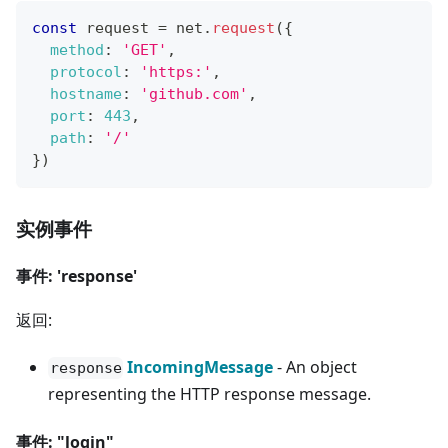
const
 request 
=
 net
.
request
(
{
method
:
'GET'
,
protocol
:
'https:'
,
hostname
:
'github.com'
,
port
:
443
,
path
:
'/'
}
)
实例事件
事件: 'response'
返回:
IncomingMessage
- An object
response
representing the HTTP response message.
事件: "login"