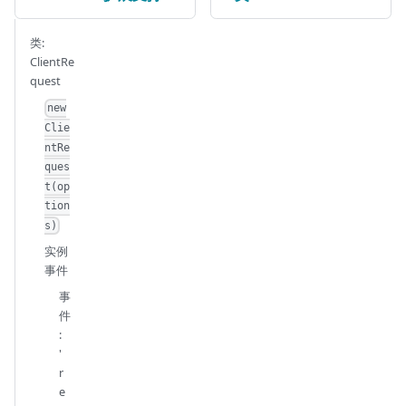
类:
ClientRe
quest
new
Clie
ntRe
ques
t(op
tion
s)
实例
事件
事
件
:
'
r
e