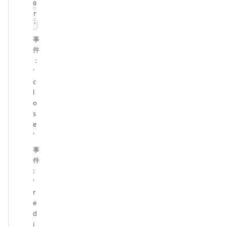
o
r
'
事
件
：
'
c
l
o
s
e
'
事
件
:
'
r
e
d
i