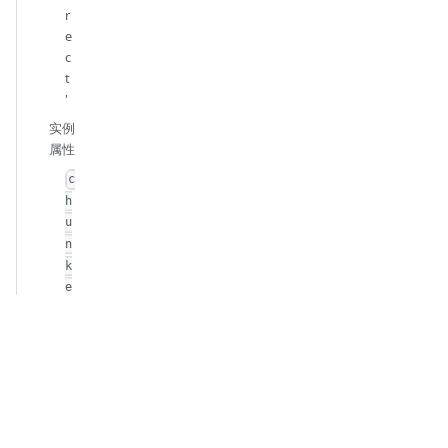
r
e
c
t
'
实例
属性
c
h
u
n
k
e
d
E
n
c
o
d
i