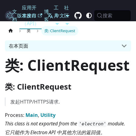
应用开
工
社
文
博
搜索
Electron
版本发布
发接口
具
中文
区
档
客
（API）
类
类: ClientRequest
在本页面
类: ClientRequest
类: ClientRequest
发起HTTP/HTTPS请求.
Process:
Main
,
Utility
This class is not exported from the
module.
'electron'
它只能作为 Electron API 中其他方法的返回值。