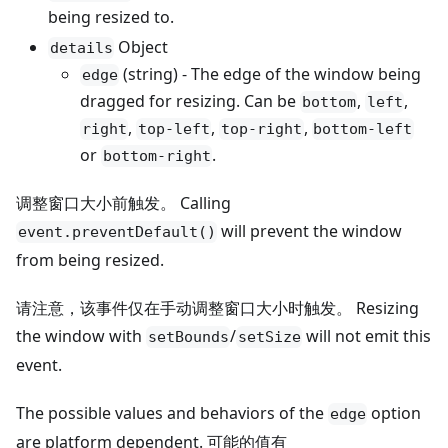
being resized to.
Object
details
(string) - The edge of the window being
edge
dragged for resizing. Can be
,
,
bottom
left
,
,
,
right
top-left
top-right
bottom-left
or
.
bottom-right
调整窗口大小前触发。 Calling
will prevent the window
event.preventDefault()
from being resized.
请注意，该事件仅在手动调整窗口大小时触发。 Resizing
the window with
/
will not emit this
setBounds
setSize
event.
The possible values and behaviors of the
option
edge
are platform dependent. 可能的值有