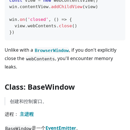
const
 view 
=
new
WebContentsView
(
)
win
.
contentView
.
addChildView
(
view
)
win
.
on
(
'closed'
,
(
)
=>
{
  view
.
webContents
.
close
(
)
}
)
Unlike with a
, if you don't explicitly
BrowserWindow
close the
, you'll encounter memory
webContents
leaks.
Class: BaseWindow
创建和控制窗口。
进程：
主进程
是一个
EventEmitter
。
BaseWindow