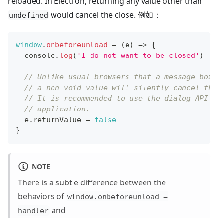
reloaded. In Electron, returning any value other than
would cancel the close. 例如：
undefined
window
.
onbeforeunload
=
(
e
)
=>
{
console
.
log
(
'I do not want to be closed'
)
// Unlike usual browsers that a message box 
// a non-void value will silently cancel the
// It is recommended to use the dialog API t
// application.
  e
.
returnValue
=
false
}
NOTE
There is a subtle difference between the
behaviors of
window.onbeforeunload =
and
handler