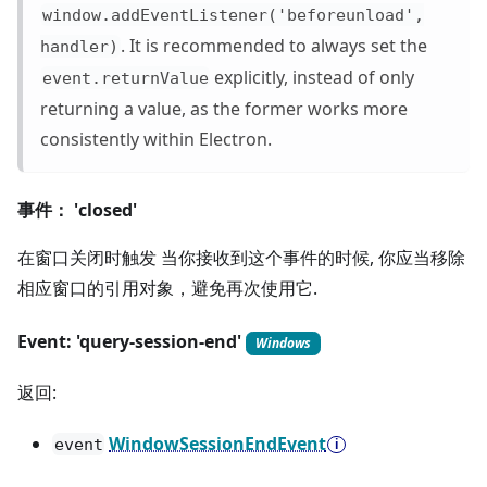
window.addEventListener('beforeunload',
. It is recommended to always set the
handler)
explicitly, instead of only
event.returnValue
returning a value, as the former works more
consistently within Electron.
事件： 'closed'
在窗口关闭时触发 当你接收到这个事件的时候, 你应当移除
相应窗口的引用对象，避免再次使用它.
Event: 'query-session-end'
Windows
返回:
WindowSessionEndEvent
event