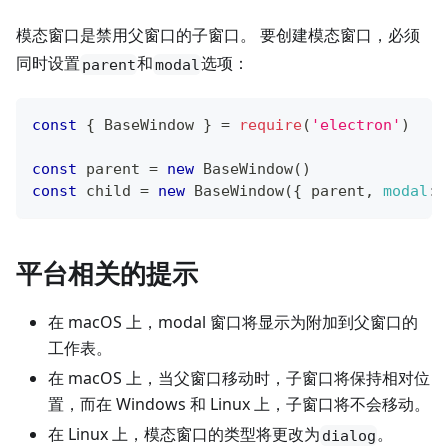
模态窗口是禁用父窗口的子窗口。 要创建模态窗口，必须
同时设置
和
选项：
parent
modal
const
{
BaseWindow
}
=
require
(
'electron'
)
const
 parent 
=
new
BaseWindow
(
)
const
 child 
=
new
BaseWindow
(
{
 parent
,
modal
:
平台相关的提示
在 macOS 上，modal 窗口将显示为附加到父窗口的
工作表。
在 macOS 上，当父窗口移动时，子窗口将保持相对位
置，而在 Windows 和 Linux 上，子窗口将不会移动。
在 Linux 上，模态窗口的类型将更改为
。
dialog