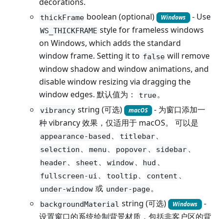
decorations.
boolean (optional)
- Use
thickFrame
Windows
style for frameless windows
WS_THICKFRAME
on Windows, which adds the standard
window frame. Setting it to
will remove
false
window shadow and window animations, and
disable window resizing via dragging the
window edges. 默认值为：
。
true
string (可选)
- 为窗口添加一
vibrancy
macOS
种 vibrancy 效果，仅适用于 macOS。 可以是
、
、
appearance-based
titlebar
、
、
、
、
selection
menu
popover
sidebar
、
、
、
、
header
sheet
window
hud
、
、
、
fullscreen-ui
tooltip
content
或
。
under-window
under-page
string (可选)
-
backgroundMaterial
Windows
设置窗口的系统绘制背景材质，包括非客户区的背