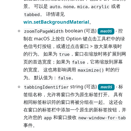
景。 可以是
,
,
,
或者
auto
none
mica
acrylic
。 详情请见
tabbed
win.setBackgroundMaterial
。
boolean (可选)
- 控
zoomToPageWidth
macOS
制在 macOS 上按住 Option 键点击工具栏中的绿
色信号灯按钮，或通过点击窗口 > 放大菜单项时
的行为。 如果为
，窗口在缩放时将扩展到网
true
页的首选宽度；如果为
，它将缩放到屏幕
false
的宽度。 这也将影响调用
时的行
maximize()
为。 默认值为：
。
false
string (可选)
- 标
tabbingIdentifier
macOS
签组名称，允许将窗口作为原生标签打开。 具有
相同标签标识符的窗口将被分组在一起。 这还会
在窗口的标签栏中添加一个原生的新标签按钮，并
允许您的
和窗口接收
app
new-window-for-tab
事件。