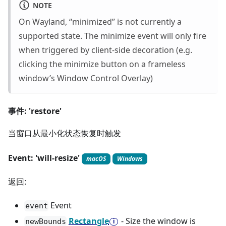
NOTE
On Wayland, “minimized” is not currently a
supported state. The minimize event will only fire
when triggered by client-side decoration (e.g.
clicking the minimize button on a frameless
window’s Window Control Overlay)
事件: 'restore'
当窗口从最小化状态恢复时触发
Event: 'will-resize'
macOS
Windows
返回:
Event
event
Rectangle
- Size the window is
newBounds