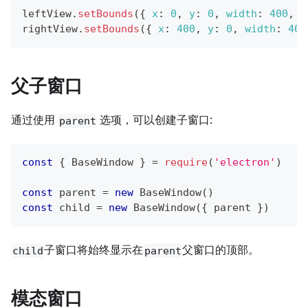
leftView
.
setBounds
(
{
x
:
0
,
y
:
0
,
width
:
400
,
h
rightView
.
setBounds
(
{
x
:
400
,
y
:
0
,
width
:
400
父子窗口
通过使用
选项，可以创建子窗口:
parent
const
{
BaseWindow
}
=
require
(
'electron'
)
const
 parent 
=
new
BaseWindow
(
)
const
 child 
=
new
BaseWindow
(
{
 parent 
}
)
子窗口将始终显示在
父窗口的顶部。
child
parent
模态窗口