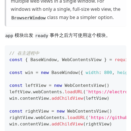
multiple web views in a single window. For
windows with only a single, full-size web view, the
class may be a simpler option.
BrowserWindow
模块出发
事件之后方可使用这个模块。
app
ready
// 在主进程中
const
{
BaseWindow
,
WebContentsView
}
=
requir
const
 win 
=
new
BaseWindow
(
{
width
:
800
,
heigh
const
 leftView 
=
new
WebContentsView
(
)
leftView
.
webContents
.
loadURL
(
'https://electron
win
.
contentView
.
addChildView
(
leftView
)
const
 rightView 
=
new
WebContentsView
(
)
rightView
.
webContents
.
loadURL
(
'https://github.
win
.
contentView
.
addChildView
(
rightView
)