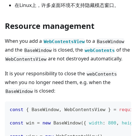
在Linux上，许多桌面环境不支持隐藏模态窗口。
Resource management
When you add a
to a
WebContentsView
BaseWindow
and the
is closed, the
of the
BaseWindow
webContents
are not destroyed automatically.
WebContentsView
It is your responsibility to close the
webContents
when you no longer need them, e.g. when the
is closed:
BaseWindow
const
{
BaseWindow
,
WebContentsView
}
=
requir
const
 win 
=
new
BaseWindow
(
{
width
:
800
,
heigh