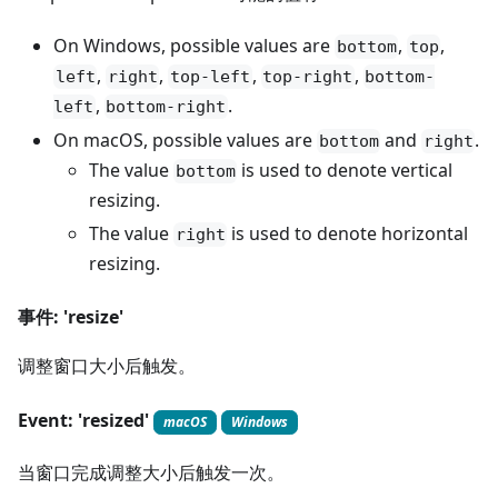
On Windows, possible values are
,
,
bottom
top
,
,
,
,
left
right
top-left
top-right
bottom-
,
.
left
bottom-right
On macOS, possible values are
and
.
bottom
right
The value
is used to denote vertical
bottom
resizing.
The value
is used to denote horizontal
right
resizing.
事件: 'resize'
调整窗口大小后触发。
Event: 'resized'
macOS
Windows
当窗口完成调整大小后触发一次。