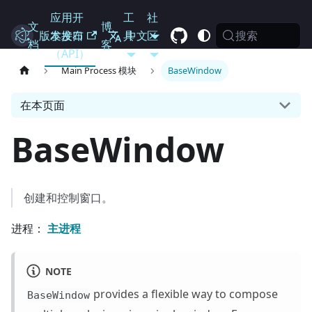
应用开
工
社
文
博
搜索
Electron
版本发布
发接口
具
中文
区
档
客
（API）
Main Process 模块
BaseWindow
在本页面
BaseWindow
创建和控制窗口。
进程：
主进程
NOTE
provides a flexible way to compose
BaseWindow