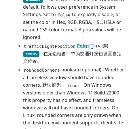
default, follows user preference in System
Settings. Set to
to explicitly disable, or
false
set the color in Hex, RGB, RGBA, HSL, HSLA or
named CSS color format. Alpha values will be
ignored.
Point
(可选)
trafficLightPosition
- 在无边框窗口中为交通灯按钮设置自定
macOS
义位置。
boolean (optional) - Whether
roundedCorners
a frameless window should have rounded
corners. 默认值为：
。 On Windows
true
versions older than Windows 11 Build 22000
this property has no effect, and frameless
windows will not have rounded corners. On
Linux, rounded corners are only drawn when
the desktop environment supports client-side