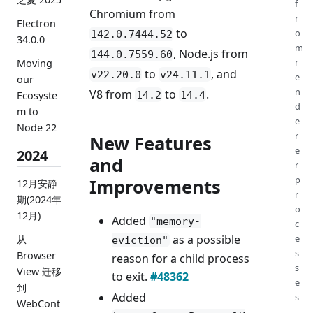
f
Chromium from
r
Electron
to
o
142.0.7444.52
34.0.0
m
, Node.js from
144.0.7559.60
r
Moving
to
, and
v22.20.0
v24.11.1
e
our
n
V8 from
to
.
14.2
14.4
Ecosyste
d
m to
e
Node 22
r
New Features
e
2024
and
r
p
Improvements
12月安静
r
期(2024年
o
12月)
Added
"memory-
c
as a possible
e
从
eviction"
s
Browser
reason for a child process
s
View 迁移
to exit.
#48362
e
到
Added
s
WebCont