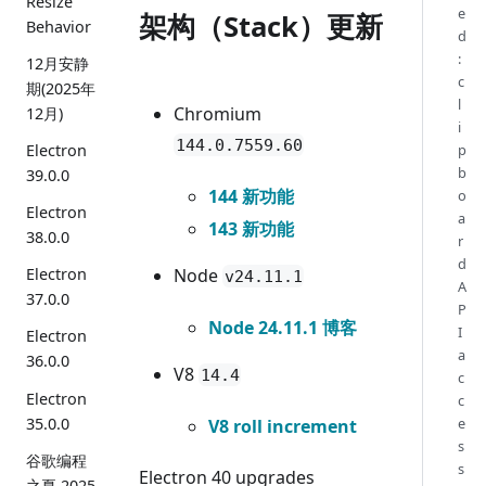
Resize
e
架构（Stack）更新
Behavior
d
:
12月安静
c
期(2025年
l
Chromium
12月)
i
144.0.7559.60
Electron
p
b
39.0.0
144 新功能
o
Electron
a
143 新功能
38.0.0
r
d
Node
Electron
v24.11.1
A
37.0.0
P
Node 24.11.1 博客
I
Electron
a
36.0.0
V8
14.4
c
Electron
c
35.0.0
e
V8 roll increment
s
谷歌编程
s
Electron 40 upgrades
之夏 2025