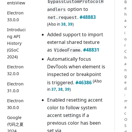
bypassCustomProtocolH
B
entsView
e
option to
andlers
Electron
h
.
#48883
net.request
33.0.0
a
(Also in
38
,
39
)
v
Introduci
i
Added support to import
ng API
o
external shared texture
History
r
as
.
#48831
(GSoC
VideoFrame
C
2024)
h
Automatically focus
a
DevTools when element is
Electron
n
32.0.0
inspected or breakpoint
g
(Also
is triggered.
#46386
e
Electron
d
in
37
,
38
,
39
)
31.0.0
:
Enabled resetting accent
Electron
m
color to follow system
a
30.0.0
c
accent settings if a
Google
O
previous color has been
代码之夏
S
set via
2024
d