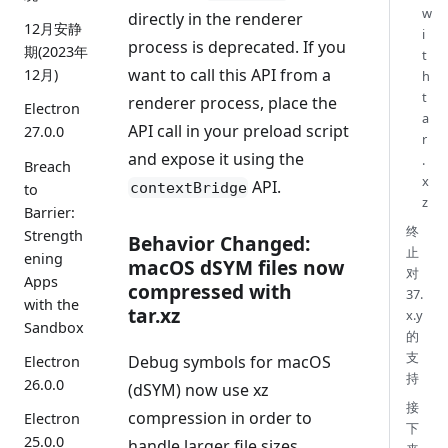
w
directly in the renderer
12月安静
i
process is deprecated. If you
期(2023年
t
want to call this API from a
12月)
h
t
renderer process, place the
Electron
a
API call in your preload script
27.0.0
r
and expose it using the
.
Breach
x
API.
contextBridge
to
z
Barrier:
终
Strength
Behavior Changed:
止
ening
macOS dSYM files now
对
Apps
compressed with
37.
with the
tar.xz
x.y
Sandbox
的
支
Debug symbols for macOS
Electron
持
26.0.0
(dSYM) now use xz
接
compression in order to
Electron
下
25.0.0
handle larger file sizes.