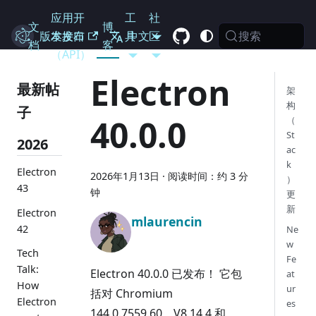
应用开
工
社
文
博
搜索
Electron
版本发布
发接口
具
中文
区
档
客
（API）
Electron
最新帖
架
构
子
40.0.0
（
St
2026
ac
k
Electron
2026年1月13日
·
阅读时间：约 3 分
）
43
钟
更
新
Electron
mlaurencin
42
Ne
w
Tech
Fe
Talk:
Electron 40.0.0 已发布！ 它包
at
How
ur
括对 Chromium
Electron
es
144.0.7559.60、V8 14.4 和