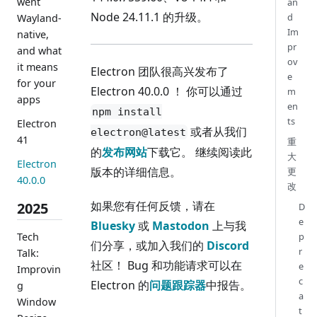
went
an
Node 24.11.1 的升级。
d
Wayland-
Im
native,
pr
and what
ov
it means
Electron 团队很高兴发布了
e
for your
Electron 40.0.0 ！ 你可以通过
m
apps
en
npm install
ts
Electron
或者从我们
electron@latest
41
重
的
发布网站
下载它。 继续阅读此
大
Electron
版本的详细信息。
更
40.0.0
改
如果您有任何反馈，请在
2025
D
e
Bluesky
或
Mastodon
上与我
Tech
p
们分享，或加入我们的
Discord
r
Talk:
社区！ Bug 和功能请求可以在
e
Improvin
c
Electron 的
问题跟踪器
中报告。
g
a
Window
t