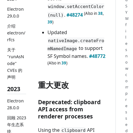
S
window.setAccentColor
Electron
Y
(Also in
38
,
.
#48274
(null)
29.0.0
M
39
)
f
介绍
i
Updated
electron/
l
rfcs
nativeImage.createFro
e
to support
mNamedImage
s
关于
SF Symbol names.
#48772
n
"runAsN
o
(Also in
39
)
ode"
w
CVEs 的
c
声明
o
重大更改
m
2023
p
r
Deprecated: clipboard
Electron
e
28.0.0
API access from
s
renderer processes
回顾 2023
s
年生态系
e
Using the
API
clipboard
d
统