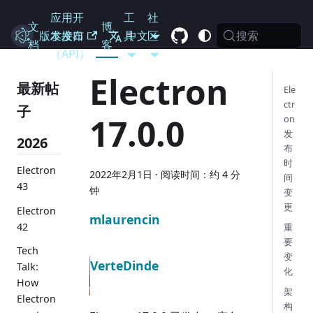
应用开
工
社
文
博
搜索
Electron
版本发布
发接口
具
中文
区
档
客
（API）
Electron
最新帖
Ele
ctr
子
17.0.0
on
发
2026
布
时
Electron
2022年2月1日
·
阅读时间：约 4 分
间
43
钟
变
更
Electron
mlaurencin
42
重
要
Tech
变
VerteDinde
Talk:
化
How
架
Electron
构