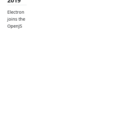
2019
Electron
joins the
OpenJS
Foundati
on
Chromiu
文档
清单
工具
社区
m
WebAudi
入门指
性能
Electron
治理
o 漏洞修
南
安全
Forge
资源
复 (CVE-
API 参
Electron
Discord
2019-
13720)
考
Fiddle
Bluesky
Electron
X
7.0.0
Mastodon
Electron
6.0.0
Stack