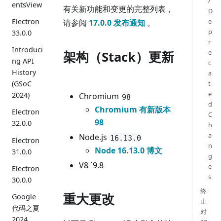
/
entsView
有关新功能和变更的完整列表，
D
Electron
e
请参阅
17.0.0 发布通知
。
p
33.0.0
r
Introduci
e
架构（Stack）更新
ng API
c
History
a
t
(GSoC
e
2024)
Chromium
98
d
Chromium 有新版本
Electron
C
98
32.0.0
h
a
Node.js
16.13.0
Electron
n
Node 16.13.0 博文
31.0.0
g
V8 `9.8
e
Electron
s
30.0.0
终
重大更改
Google
止
代码之夏
对
2024