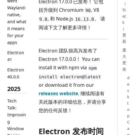
went
Electron 17.0.0 已发布！ 它包
（
Wayland-
括升级到 Chromium
, V8
St
98
native,
ac
, 和 Node.js
。 请
9.8
16.13.0
and what
k
阅读下文了解更多详情！
it means
）
更
for your
新
apps
重
Electron 团队很高兴发布了
Electron
大
Electron 17.0.0.0！ You can
41
更
install it with npm via
npm
改
Electron
40.0.0
install electron@latest
d
e
or download it from our
2025
s
releases website
. 继续阅读有
k
Tech
关此版本的详细信息，并请分享
t
Talk:
o
您的任何反馈！
Improvin
p
g
C
Window
a
Electron 发布时间
p