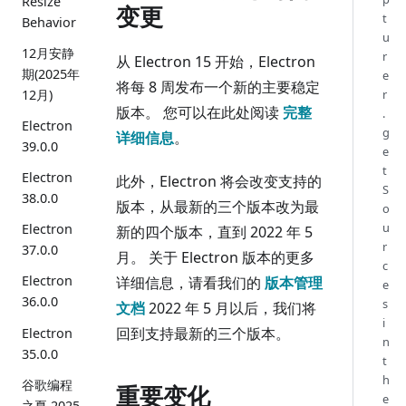
Resize
变更
t
Behavior
u
12月安静
r
从 Electron 15 开始，Electron
期(2025年
e
将每 8 周发布一个新的主要稳定
12月)
r
版本。 您可以在此处阅读
完整
.
Electron
g
详细信息
。
39.0.0
e
t
Electron
此外，Electron 将会改变支持的
S
38.0.0
版本，从最新的三个版本改为最
o
u
Electron
新的四个版本，直到 2022 年 5
r
37.0.0
月。 关于 Electron 版本的更多
c
Electron
详细信息，请看我们的
版本管理
e
36.0.0
s
文档
2022 年 5 月以后，我们将
i
回到支持最新的三个版本。
Electron
n
35.0.0
t
h
谷歌编程
重要变化
e
之夏 2025