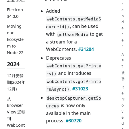
r
Electron
e
Added
n
34.0.0
webContents.getMediaS
d
, can be used
Moving
ourceId()
e
our
with
to get
r
getUserMedia
Ecosyste
e
a stream for a
m to
r
WebContents.
#31204
Node 22
A
Deprecates
P
2024
webContents.getPrinte
I
更
and introduces
rs()
12月安静
改
webContents.getPrinte
期(2024年
R
.
#31023
12月)
rsAsync()
e
desktopCapturer.getSo
从
m
is now only
Browser
o
urces
v
View 迁移
available in the main
e
到
process.
#30720
d
WebCont