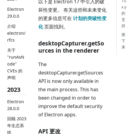
13.
以下是 Electron 17 中引入的破
x.y
Electron
坏性变更。 有关这些和未来变化
的
29.0.0
的更多信息可在
计划的突破性变
支
持
化
页面找到。
介绍
electron/
接
rfcs
下
desktopCapturer.getSo
来
urces in the renderer
关于
"runAsN
The
ode"
CVEs 的
desktopCapturer.getSources
声明
API is now only available in
2023
the main process. This has
been changed in order to
Electron
improve the default security
28.0.0
of Electron apps.
回顾 2023
年生态系
API 更改
统