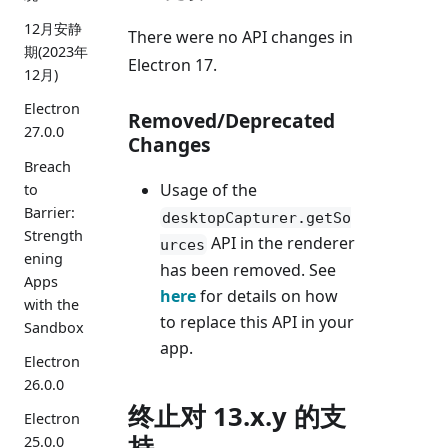
12月安静
There were no API changes in
期(2023年
Electron 17.
12月)
Electron
Removed/Deprecated
27.0.0
Changes
Breach
Usage of the
to
Barrier:
desktopCapturer.getSo
Strength
API in the renderer
urces
ening
has been removed. See
Apps
here
for details on how
with the
to replace this API in your
Sandbox
app.
Electron
26.0.0
终止对 13.x.y 的支
Electron
持
25.0.0