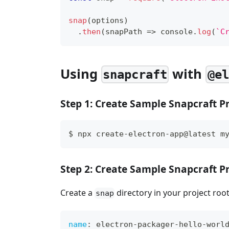
snap
(
options
)
.
then
(
snapPath
=>
console
.
log
(
`
C
Using
with
snapcraft
@el
Step 1: Create Sample Snapcraft P
$ npx create-electron-app@latest m
Step 2: Create Sample Snapcraft P
Create a
directory in your project roo
snap
name
:
 electron
-
packager
-
hello
-
worl