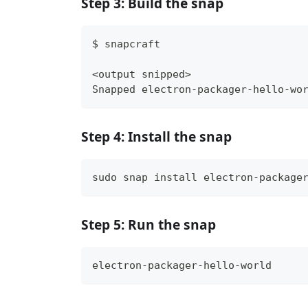
Step 3: Build the snap
$ snapcraft
<output snipped>
Snapped electron-packager-hello-wo
Step 4: Install the snap
sudo snap install electron-package
Step 5: Run the snap
electron-packager-hello-world