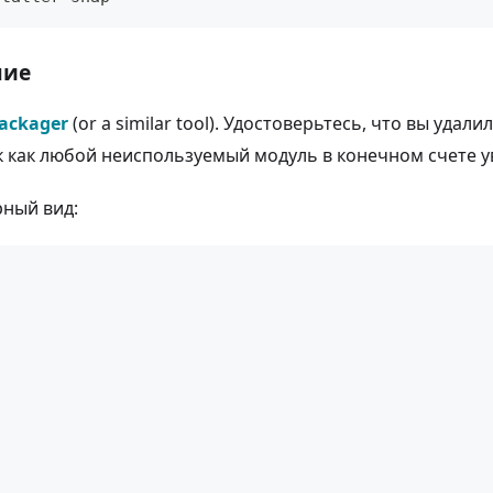
ние
ackager
(or a similar tool). Удостоверьтесь, что вы удали
к как любой неиспользуемый модуль в конечном счете 
ный вид: