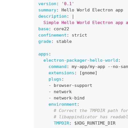
version
:
'0.1'
summary
:
 Hello World Electron app
description
:
|
  Simple Hello World Electron app 
base
:
 core22
confinement
:
 strict
grade
:
 stable
apps
:
electron-packager-hello-world
:
command
:
 my
-
app/my
-
app 
-
-
no
-
sa
extensions
:
[
gnome
]
plugs
:
-
 browser
-
support
-
 network
-
 network
-
bind
environment
:
# Correct the TMPDIR path fo
# libappindicator has readab
TMPDIR
:
 $XDG_RUNTIME_DIR