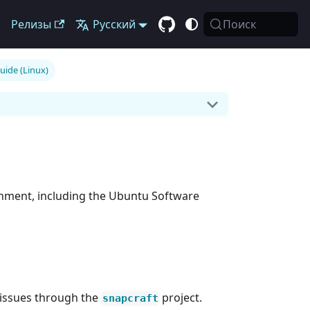
Релизы
Русский
Поиск
uide (Linux)
onment, including the Ubuntu Software
 issues through the
project.
snapcraft