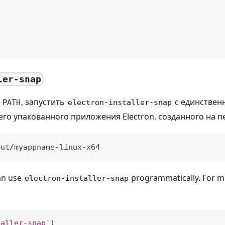
n
ler-snap
в
, запустить
с единстве
PATH
electron-installer-snap
го упакованного приложения Electron, созданного на п
out/myappname-linux-x64
can use
programmatically. For m
electron-installer-snap
taller-snap'
)