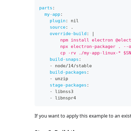
parts
:
my-app
:
plugin
:
 nil
source
:
 .
override-build
:
|
        npm install electron @elec
        npx electron-packager . --
        cp -rv ./my-app-linux-* $S
build-snaps
:
-
 node/14/stable
build-packages
:
-
 unzip
stage-packages
:
-
 libnss3
-
 libnspr4
If you want to apply this example to an exist