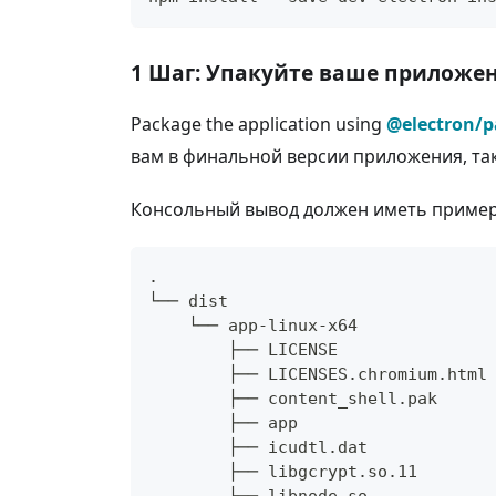
1 Шаг: Упакуйте ваше приложе
Package the application using
@electron/p
вам в финальной версии приложения, та
Консольный вывод должен иметь пример
.
└── dist
    └── app-linux-x64
        ├── LICENSE
        ├── LICENSES.chromium.html
        ├── content_shell.pak
        ├── app
        ├── icudtl.dat
        ├── libgcrypt.so.11