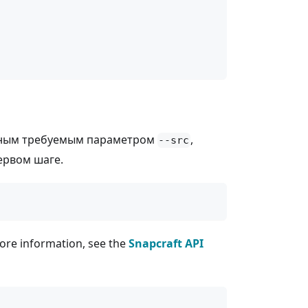
нным требуемым параметром
,
--src
ервом шаге.
ore information, see the
Snapcraft API