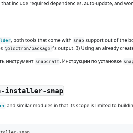
that include required dependencies, auto-update, and work 
, both tools that come with
support out of the box
lder
snap
es
's output. 3) Using an already crea
@electron/packager
ить инструмент
. Инструкции по установке
snapcraft
sna
n-installer-snap
and similar modules in that its scope is limited to bui
er
staller-snap