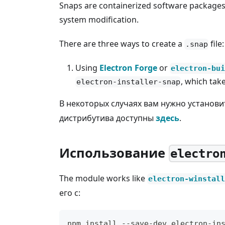
Snaps are containerized software packages 
system modification.
There are three ways to create a
file:
.snap
Using
Electron Forge
or
electron-bui
, which tak
electron-installer-snap
В некоторых случаях вам нужно установ
дистрибутива доступны
здесь
.
Использование
electro
The module works like
electron-winstall
его с:
npm install --save-dev electron-in