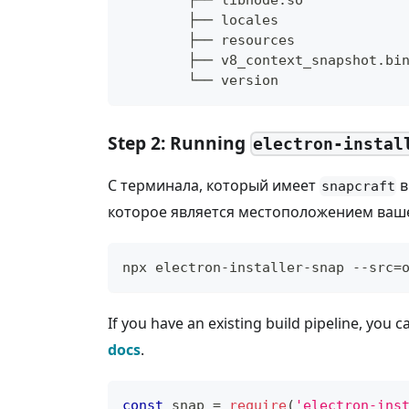
        ├── libnode.so
        ├── locales
        ├── resources
        ├── v8_context_snapshot.bi
        └── version
Step 2: Running
electron-instal
С терминала, который имеет
snapcraft
которое является местоположением ваше
npx electron-installer-snap --src=
If you have an existing build pipeline, you 
docs
.
const
 snap 
=
require
(
'electron-ins