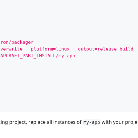
tron/packager
overwrite --platform=linux --output=release-build 
NAPCRAFT_PART_INSTALL/my-app
ing project, replace all instances of
with your proje
my-app