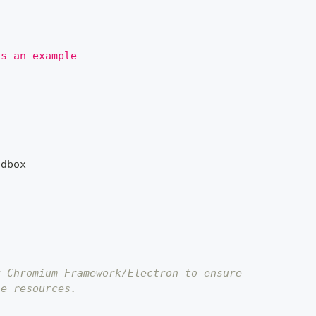
as an example
ndbox
r Chromium Framework/Electron to ensure
le resources.