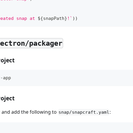
reated snap at 
${
snapPath
}
!
`
)
)
ectron/packager
roject
y-app
roject
t and add the following to
:
snap/snapcraft.yaml
d