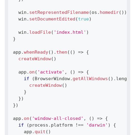
  win
.
setRepresentedFilename
(
os
.
homedir
(
)
)
  win
.
setDocumentEdited
(
true
)
  win
.
loadFile
(
'index.html'
)
}
app
.
whenReady
(
)
.
then
(
(
)
=>
{
createWindow
(
)
  app
.
on
(
'activate'
,
(
)
=>
{
if
(
BrowserWindow
.
getAllWindows
(
)
.
length
createWindow
(
)
}
}
)
}
)
app
.
on
(
'window-all-closed'
,
(
)
=>
{
if
(
process
.
platform
!==
'darwin'
)
{
    app
.
quit
(
)