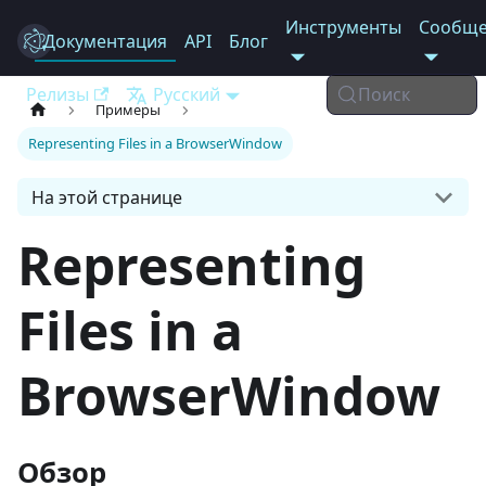
Инструменты
Сообще
Документация
Electron
API
Блог
Релизы
Русский
Поиск
Примеры
Representing Files in a BrowserWindow
На этой странице
Representing
Files in a
BrowserWindow
Обзор