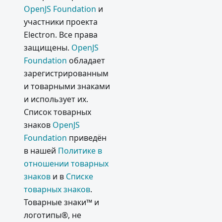
OpenJS Foundation
и
участники проекта
Electron. Все права
защищены.
OpenJS
Foundation
обладает
зарегистрированным
и товарными знаками
и использует их.
Список товарных
знаков
OpenJS
Foundation
приведён
в нашей
Политике в
отношении товарных
знаков
и в
Списке
товарных знаков
.
Товарные знаки™ и
логотипы®, не