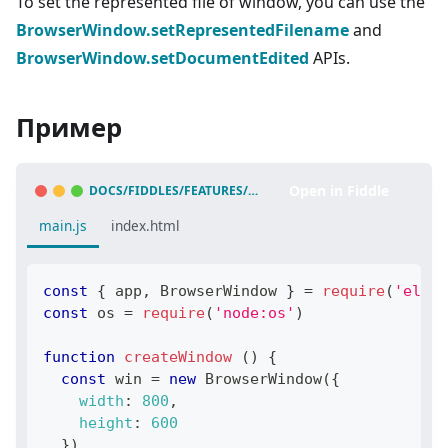
To set the represented file of window, you can use the
BrowserWindow.setRepresentedFilename
and
BrowserWindow.setDocumentEdited
APIs.
Пример
Open in Fiddle
DOCS/FIDDLES/FEATURES/REPRESENTED-FILE
(
43.3.0
)
main.js
index.html
const
{
 app
,
BrowserWindow
}
=
require
(
'elect
const
 os 
=
require
(
'node:os'
)
function
createWindow
(
)
{
const
 win 
=
new
BrowserWindow
(
{
width
:
800
,
height
:
600
}
)