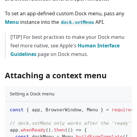
To set an app-defined custom Dock menu, pass any
Menu
instance into the
API.
dock.setMenu
[!TIP] For best practices to make your Dock menu
feel more native, see Apple's
Human Interface
Guidelines
page on Dock menus.
Attaching a context menu
Setting a Dock menu
const
{
 app
,
BrowserWindow
,
Menu
}
=
require
(
'
// dock.setMenu only works after the 'ready' e
app
.
whenReady
(
)
.
then
(
(
)
=>
{
const
 dockMenu 
=
Menu
.
buildFromTemplate
(
[