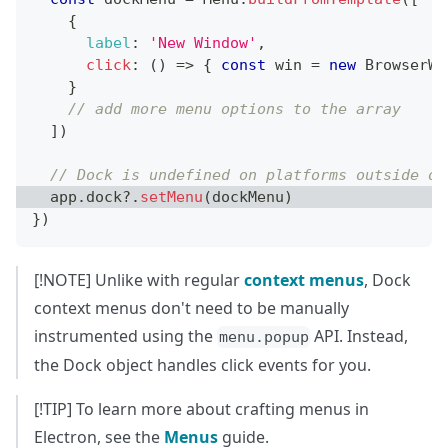
{
label
:
'New Window'
,
click
:
(
)
=>
{
const
 win 
=
new
BrowserWi
}
// add more menu options to the array
]
)
// Dock is undefined on platforms outside of
  app
.
dock
?.
setMenu
(
dockMenu
)
}
)
[!NOTE] Unlike with regular
context menus
, Dock
context menus don't need to be manually
instrumented using the
API. Instead,
menu.popup
the Dock object handles click events for you.
[!TIP] To learn more about crafting menus in
Electron, see the
Menus
guide.