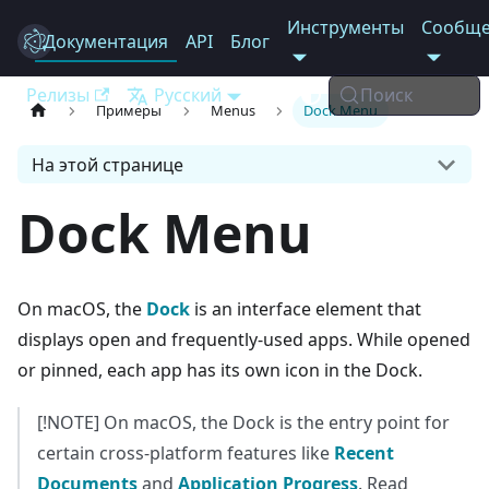
Инструменты
Сообще
Документация
Electron
API
Блог
Релизы
Русский
Поиск
Примеры
Menus
Dock Menu
На этой странице
Dock Menu
On macOS, the
Dock
is an interface element that
displays open and frequently-used apps. While opened
or pinned, each app has its own icon in the Dock.
[!NOTE] On macOS, the Dock is the entry point for
certain cross-platform features like
Recent
Documents
and
Application Progress
. Read