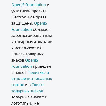
OpenJS Foundation
и
участники проекта
Electron. Все права
защищены.
OpenJS
Foundation
обладает
зарегистрированным
и товарными знаками
и использует их.
Список товарных
знаков
OpenJS
Foundation
приведён
в нашей
Политике в
отношении товарных
знаков
и в
Списке
товарных знаков
.
Товарные знаки™ и
логотипы®, не