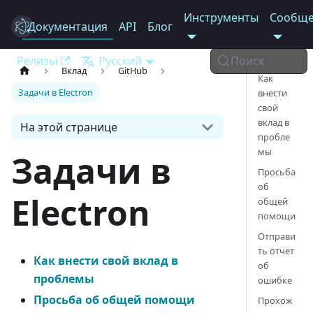
Инструменты
Сообще
Документация
Electron
API
Блог
Релизы
Русский
Поиск
Вклад
GitHub
Как
Задачи в Electron
внести
свой
вклад в
На этой странице
пробле
мы
Задачи в
Просьба
об
Electron
общей
помощи
Отправи
ть отчет
Как внести свой вклад в
об
проблемы
ошибке
Просьба об общей помощи
Прохож