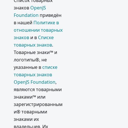
Список товарных
знаков
OpenJS
Foundation
приведён
в нашей
Политике в
отношении товарных
знаков
и в
Списке
товарных знаков
.
Товарные знаки™ и
логотипы®, не
указанные в
списке
товарных знаков
OpenJS Foundation
,
являются товарными
знаками™ или
зарегистрированным
и® товарными
знаками их
владельцев. Их