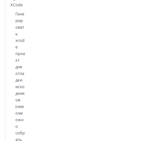
XCode
Гене
рир
оват
ь
xcod
e
прое
кт
для
отла
дки
исхо
дник
ов
(нев
озм
ожн
о
собр
ать