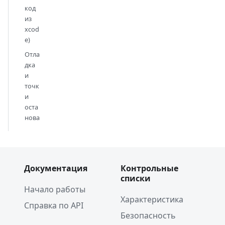
код
из
xcod
e)
Отла
дка
и
точк
и
оста
нова
Документация
Контрольные
списки
Начало работы
Характеристика
Справка по API
Безопасность