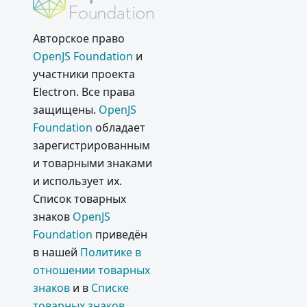
Авторское право
OpenJS Foundation
и
участники проекта
Electron. Все права
защищены.
OpenJS
Foundation
обладает
зарегистрированным
и товарными знаками
и использует их.
Список товарных
знаков
OpenJS
Foundation
приведён
в нашей
Политике в
отношении товарных
знаков
и в
Списке
товарных знаков
.