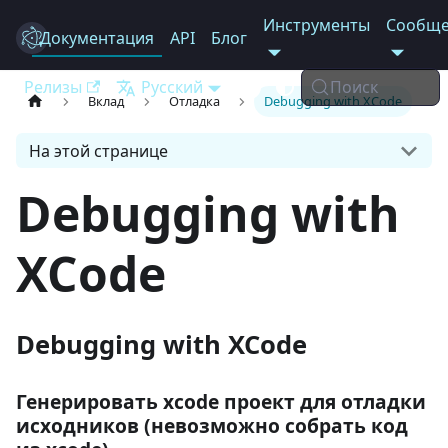
Инструменты
Сообще
Документация
Electron
API
Блог
Релизы
Русский
Поиск
Вклад
Отладка
Debugging with XCode
На этой странице
Debugging with
XCode
Debugging with XCode
Генерировать xcode проект для отладки
исходников (невозможно собрать код