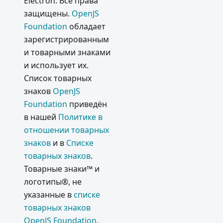
Electron. Все права
защищены.
OpenJS
Foundation
обладает
зарегистрированным
и товарными знаками
и использует их.
Список товарных
знаков
OpenJS
Foundation
приведён
в нашей
Политике в
отношении товарных
знаков
и в
Списке
товарных знаков
.
Товарные знаки™ и
логотипы®, не
указанные в
списке
товарных знаков
OpenJS Foundation
,