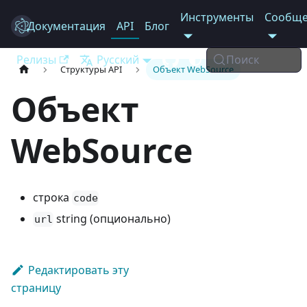
Инструменты
Сообще
Документация
Electron
API
Блог
Релизы
Русский
Поиск
Структуры API
Объект WebSource
Объект
WebSource
строка
code
string (опционально)
url
Редактировать эту
страницу