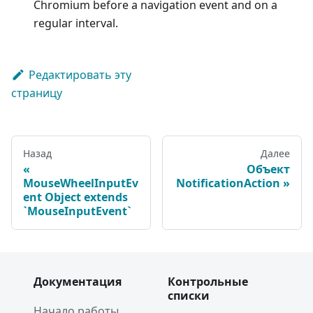
Chromium before a navigation event and on a
regular interval.
Редактировать эту
страницу
Назад
Далее
Объект
MouseWheelInputEv
NotificationAction
ent Object extends
`MouseInputEvent`
Документация
Контрольные
списки
Начало работы