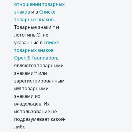
отношении товарных
знаков
и в
Списке
товарных знаков
.
Товарные знаки™ и
логотипы®, не
указанные в
списке
товарных знаков
OpenJS Foundation
,
являются товарными
знаками™ или
зарегистрированным
и® товарными
знаками их
владельцев. Их
использование не
подразумевает какой-
либо