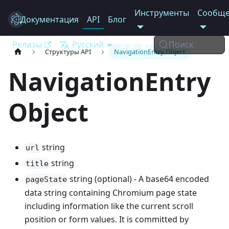
Инструменты
Сообще
Документация
Electron
API
Блог
Релизы
Русский
Поиск
Структуры API
NavigationEntry Object
NavigationEntry
Object
string
url
string
title
string (optional) - A base64 encoded
pageState
data string containing Chromium page state
including information like the current scroll
position or form values. It is committed by