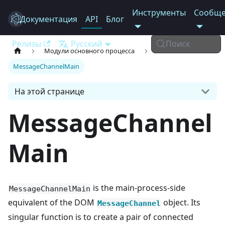
Инструменты
Сообще
Документация
Electron
API
Блог
Релизы
Русский
Поиск
Модули основного процесса
MessageChannelMain
На этой странице
MessageChannel
Main
is the main-process-side
MessageChannelMain
equivalent of the DOM
object. Its
MessageChannel
singular function is to create a pair of connected