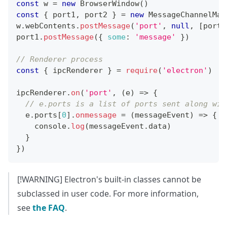
const
 w 
=
new
BrowserWindow
(
)
const
{
 port1
,
 port2 
}
=
new
MessageChannelMai
w
.
webContents
.
postMessage
(
'port'
,
null
,
[
port2
port1
.
postMessage
(
{
some
:
'message'
}
)
// Renderer process
const
{
 ipcRenderer 
}
=
require
(
'electron'
)
ipcRenderer
.
on
(
'port'
,
(
e
)
=>
{
// e.ports is a list of ports sent along wit
  e
.
ports
[
0
]
.
onmessage
=
(
messageEvent
)
=>
{
console
.
log
(
messageEvent
.
data
)
}
}
)
[!WARNING] Electron's built-in classes cannot be
subclassed in user code. For more information,
see
the FAQ
.