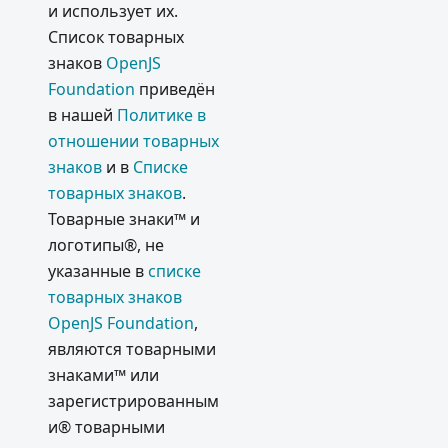
и использует их.
Список товарных
знаков
OpenJS
Foundation
приведён
в нашей
Политике в
отношении товарных
знаков
и в
Списке
товарных знаков
.
Товарные знаки™ и
логотипы®, не
указанные в
списке
товарных знаков
OpenJS Foundation
,
являются товарными
знаками™ или
зарегистрированным
и® товарными