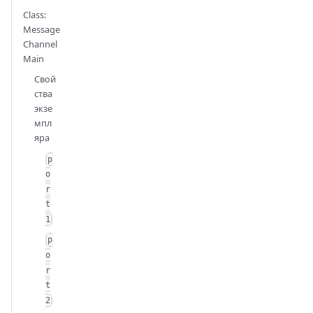
Class:
Message
Channel
Main
Свой
ства
экзе
мпл
яра
p
o
r
t
1
p
o
r
t
2