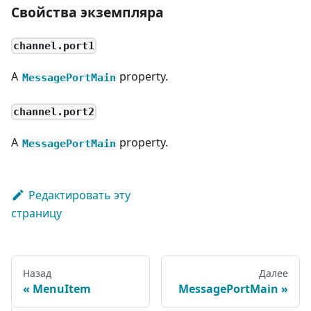
Свойства экземпляра
channel.port1
A
property.
MessagePortMain
channel.port2
A
property.
MessagePortMain
Редактировать эту
страницу
Назад
Далее
MenuItem
MessagePortMain