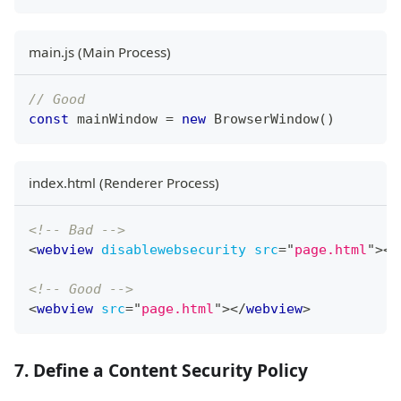
main.js (Main Process)
// Good
const
 mainWindow 
=
new
BrowserWindow
(
)
index.html (Renderer Process)
<!-- Bad -->
<
webview
disablewebsecurity
src
=
"
page.html
"
>
</
<!-- Good -->
<
webview
src
=
"
page.html
"
>
</
webview
>
7. Define a Content Security Policy