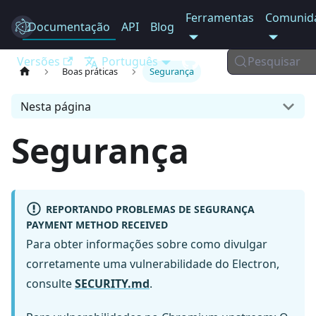
Ferramentas
Comunid
Documentação
Electron
API
Blog
Versões
Português
Pesquisar
Boas práticas
Segurança
Nesta página
Segurança
REPORTANDO PROBLEMAS DE SEGURANÇA
PAYMENT METHOD RECEIVED
Para obter informações sobre como divulgar
corretamente uma vulnerabilidade do Electron,
consulte
SECURITY.md
.