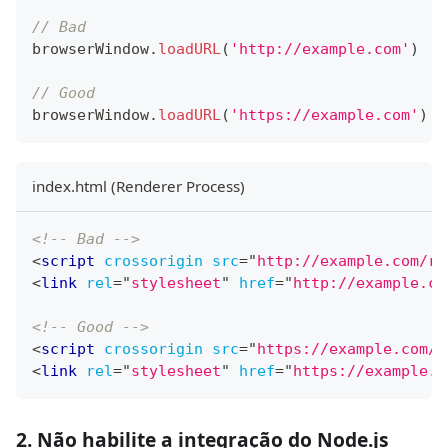
// Bad
browserWindow
.
loadURL
(
'http://example.com'
)
// Good
browserWindow
.
loadURL
(
'https://example.com'
)
index.html (Renderer Process)
<!-- Bad -->
<
script
crossorigin
src
=
"
http://example.com/re
<
link
rel
=
"
stylesheet
"
href
=
"
http://example.co
<!-- Good -->
<
script
crossorigin
src
=
"
https://example.com/r
<
link
rel
=
"
stylesheet
"
href
=
"
https://example.c
2. Não habilite a integração do Node.js