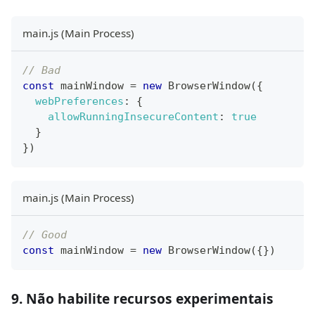
main.js (Main Process)
// Bad
const
 mainWindow 
=
new
BrowserWindow
(
{
webPreferences
:
{
allowRunningInsecureContent
:
true
}
}
)
main.js (Main Process)
// Good
const
 mainWindow 
=
new
BrowserWindow
(
{
}
)
9. Não habilite recursos experimentais