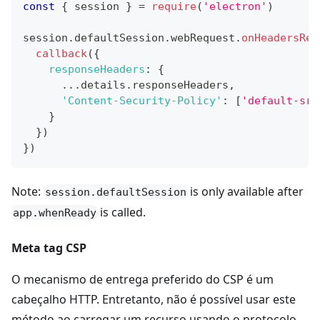
const
{
 session 
}
=
require
(
'electron'
)
session
.
defaultSession
.
webRequest
.
onHeadersRec
callback
(
{
responseHeaders
:
{
...
details
.
responseHeaders
,
'Content-Security-Policy'
:
[
'default-src
}
}
)
}
)
Note:
is only available after
session.defaultSession
is called.
app.whenReady
Meta tag CSP
O mecanismo de entrega preferido do CSP é um
cabeçalho HTTP. Entretanto, não é possível usar este
método ao carregar um recurso usando o protocolo