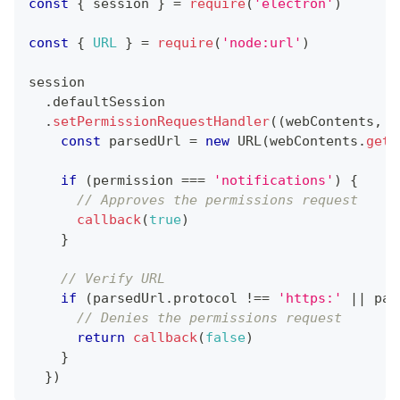
const
{
 session 
}
=
require
(
'electron'
)
const
{
URL
}
=
require
(
'node:url'
)
session
.
defaultSession
.
setPermissionRequestHandler
(
(
webContents
,
 p
const
 parsedUrl 
=
new
URL
(
webContents
.
getU
if
(
permission 
===
'notifications'
)
{
// Approves the permissions request
callback
(
true
)
}
// Verify URL
if
(
parsedUrl
.
protocol
!==
'https:'
||
 par
// Denies the permissions request
return
callback
(
false
)
}
}
)