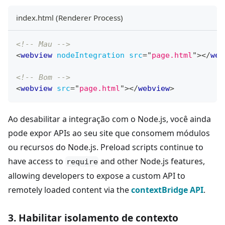
index.html (Renderer Process)
<!-- Mau -->
<
webview
nodeIntegration
src
=
"
page.html
"
>
</
web
<!-- Bom -->
<
webview
src
=
"
page.html
"
>
</
webview
>
Ao desabilitar a integração com o Node.js, você ainda
pode expor APIs ao seu site que consomem módulos
ou recursos do Node.js. Preload scripts continue to
have access to
and other Node.js features,
require
allowing developers to expose a custom API to
remotely loaded content via the
contextBridge API
.
3. Habilitar isolamento de contexto