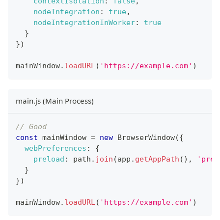
contextIsolation
:
false
,
nodeIntegration
:
true
,
nodeIntegrationInWorker
:
true
}
}
)
mainWindow
.
loadURL
(
'https://example.com'
)
main.js (Main Process)
// Good
const
 mainWindow 
=
new
BrowserWindow
(
{
webPreferences
:
{
preload
:
 path
.
join
(
app
.
getAppPath
(
)
,
'prel
}
}
)
mainWindow
.
loadURL
(
'https://example.com'
)