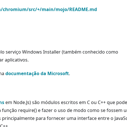
om/chromium/src/+/main/mojo/README.md
lo serviço Windows Installer (também conhecido como
ar aplicativos.
 na
documentação da Microsoft
.
ns
em Node.Js) são módulos escritos em C ou C++ que pode
a função require() e fazer o uso de modo como se fossem 
principalmente para fornecer uma interface entre o JavaSc
/C++.