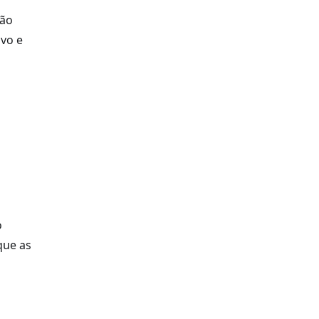
rão
ivo e
o
que as