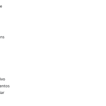
 e
ens
ivo
mentos
iar