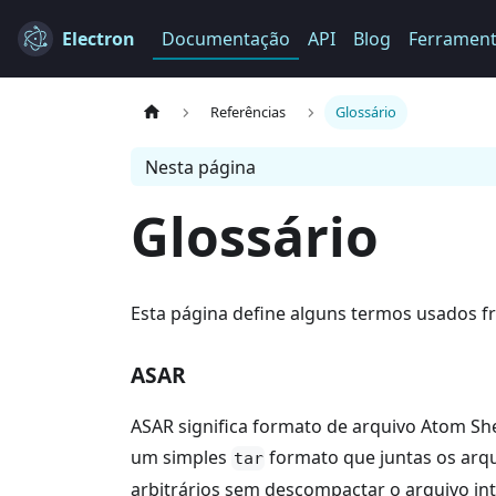
Electron
Documentação
API
Blog
Ferramen
Referências
Glossário
Nesta página
Glossário
Esta página define alguns termos usados 
ASAR
ASAR significa formato de arquivo Atom She
um simples
formato que juntas os arqu
tar
arbitrários sem descompactar o arquivo int