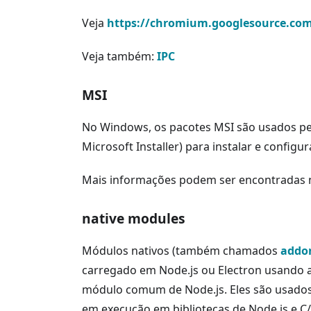
Veja
https://chromium.googlesource.c
Veja também:
IPC
MSI
No Windows, os pacotes MSI são usados pe
Microsoft Installer) para instalar e configur
Mais informações podem ser encontradas
native modules
Módulos nativos (também chamados
addo
carregado em Node.js ou Electron usando 
módulo comum de Node.js. Eles são usados 
em execução em bibliotecas de Node.js e C