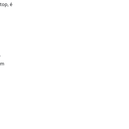
top, é
o
om