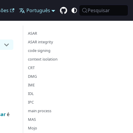
sões
Português
Pesquisar
ASAR
ASAR integrity
code signing
context isolation
CRT
DMG
IME
IDL
IPC
main process
sar
é
MAS
Mojo