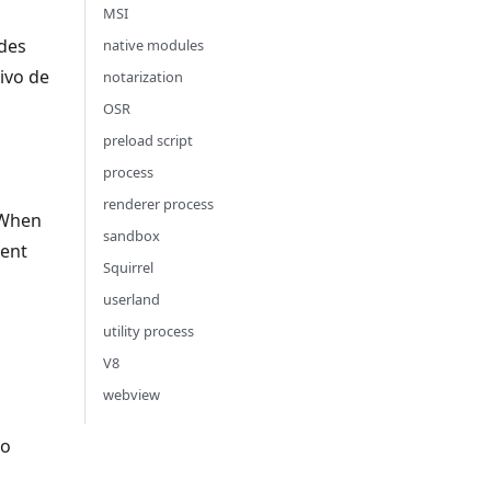
MSI
des
native modules
ivo de
notarization
OSR
preload script
process
renderer process
. When
sandbox
sent
Squirrel
userland
utility process
V8
webview
go