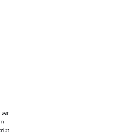
 ser
um
ript