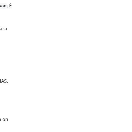
. É
son
ara
MAS,
n on