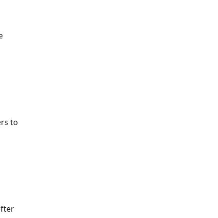
e
rs to
fter