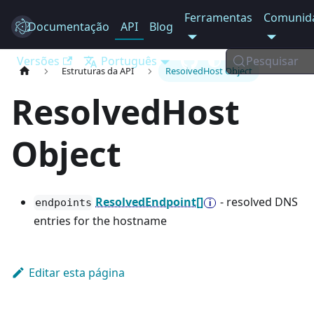
Ferramentas
Comunid
Documentação
Electron
API
Blog
Versões
Português
Pesquisar
Estruturas da API
ResolvedHost Object
ResolvedHost
Object
ResolvedEndpoint[]
- resolved DNS
endpoints
entries for the hostname
Editar esta página