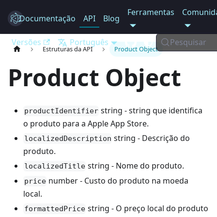
Ferramentas
Comunid
Documentação
Electron
API
Blog
Versões
Português
Pesquisar
Estruturas da API
Product Object
Product Object
string - string que identifica
productIdentifier
o produto para a Apple App Store.
string - Descrição do
localizedDescription
produto.
string - Nome do produto.
localizedTitle
number - Custo do produto na moeda
price
local.
string - O preço local do produto
formattedPrice