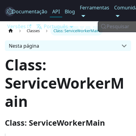
Ferramentas
Comunid
Documentação
Electron
API
Blog
Versões
Português
Pesquisar
Classes
Class: ServiceWorkerMain
Nesta página
Class:
ServiceWorkerM
ain
Class: ServiceWorkerMain