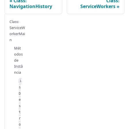
Class:
Class:
NavigationHistory
ServiceWorkers
Class:
ServiceW
orkerMai
n
Mét
odos
de
Instâ
ncia
i
s
D
e
s
t
r
o