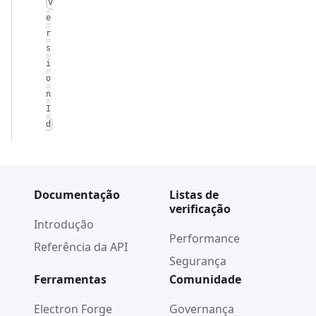
v
e
r
s
i
o
n
I
d
Documentação
Listas de
verificação
Introdução
Performance
Referência da API
Segurança
Ferramentas
Comunidade
Electron Forge
Governança