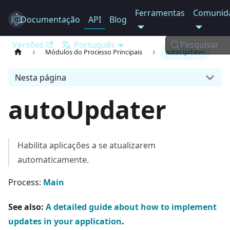
Ferramentas
Comunid
Documentação
Electron
API
Blog
Versões
Português
Pesquisar
Módulos do Processo Principais
autoUpdater
Nesta página
autoUpdater
Habilita aplicações a se atualizarem
automaticamente.
Process:
Main
See also:
A detailed guide about how to implement
updates in your application
.