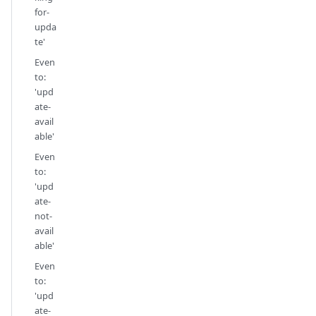
for-
upda
te'
Even
to:
'upd
ate-
avail
able'
Even
to:
'upd
ate-
not-
avail
able'
Even
to:
'upd
ate-