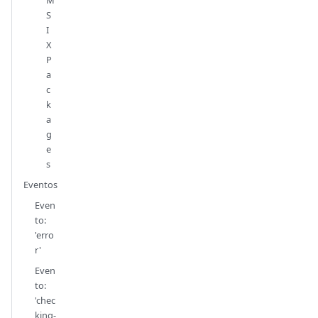
M
S
I
X
P
a
c
k
a
g
e
s
Eventos
Even
to:
'erro
r'
Even
to:
'chec
king-