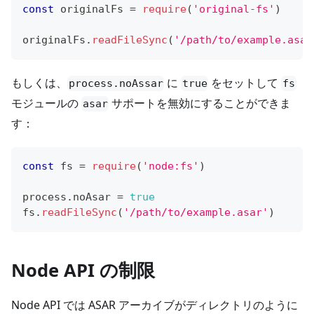
const
 originalFs 
=
require
(
'original-fs'
)
originalFs
.
readFileSync
(
'/path/to/example.asar
もしくは、
に
をセットして
process.noAssar
true
fs
モジュールの
サポートを無効にすることができま
asar
す：
const
 fs 
=
require
(
'node:fs'
)
process
.
noAsar
=
true
fs
.
readFileSync
(
'/path/to/example.asar'
)
Node API の制限
Node API では ASAR アーカイブがディレクトリのように