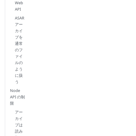
Web
API
ASAR
アー
カイ
ブを
通常
のフ
ァイ
ルの
よう
に扱
う
Node
API の制
限
アー
カイ
ブは
読み