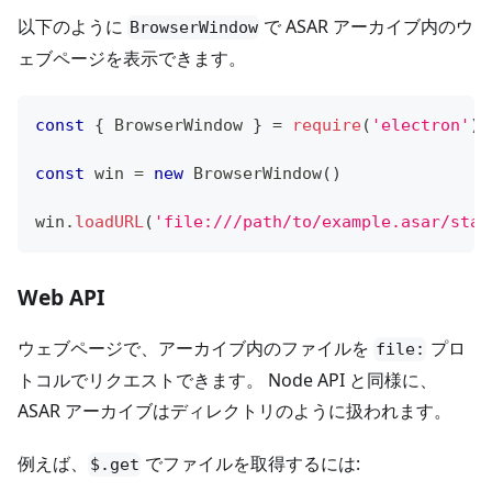
以下のように
で ASAR アーカイブ内のウ
BrowserWindow
ェブページを表示できます。
const
{
BrowserWindow
}
=
require
(
'electron'
)
const
 win 
=
new
BrowserWindow
(
)
win
.
loadURL
(
'file:///path/to/example.asar/stat
Web API
ウェブページで、アーカイブ内のファイルを
プロ
file:
トコルでリクエストできます。 Node API と同様に、
ASAR アーカイブはディレクトリのように扱われます。
例えば、
でファイルを取得するには:
$.get