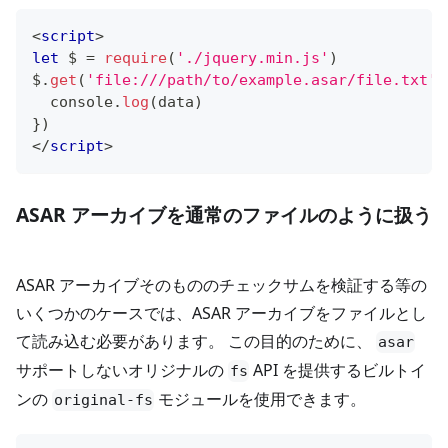
<
script
>
let
 $ 
=
require
(
'./jquery.min.js'
)
$
.
get
(
'file:///path/to/example.asar/file.txt'
,
console
.
log
(
data
)
}
)
</
script
>
ASAR アーカイブを通常のファイルのように扱う
ASAR アーカイブそのもののチェックサムを検証する等の
いくつかのケースでは、ASAR アーカイブをファイルとし
て読み込む必要があります。 この目的のために、
asar
サポートしないオリジナルの
API を提供するビルトイ
fs
ンの
モジュールを使用できます。
original-fs