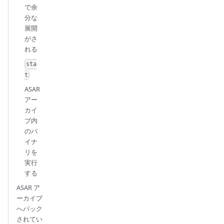
で余
分な
展開
がさ
れる
sta
t
ASAR
アー
カイ
ブ内
のバ
イナ
リを
実行
する
ASAR ア
ーカイブ
へパック
されてい