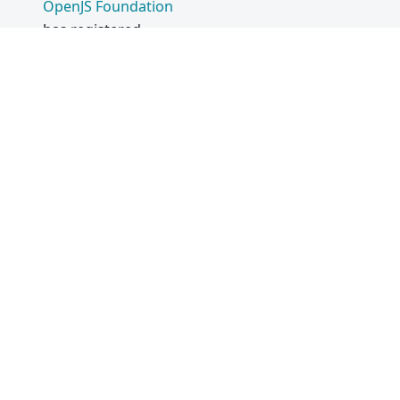
OpenJS Foundation
has registered
trademarks and uses
trademarks. For a list
of trademarks of the
OpenJS Foundation
,
please see our
Trademark Policy
and
Trademark List
.
Trademarks and logos
not indicated on the
list of OpenJS
Foundation
trademarks
are
trademarks™ or
registered®
trademarks of their