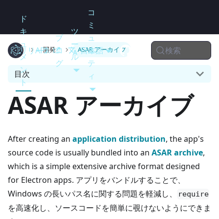
コ
ド
ミ
キ
ツ
ブ
ュ
ュ
ー
検索
リリース
Electron
API
ロ
日本語
ニ
開発
ASAR アーカイブ
メ
ル
グ
テ
ン
目次
ィ
ト
ASAR アーカイブ
After creating an
application distribution
, the app's
source code is usually bundled into an
ASAR archive
,
which is a simple extensive archive format designed
for Electron apps. アプリをバンドルすることで、
Windows の長いパス名に関する問題を軽減し、
require
を高速化し、ソースコードを簡単に覗けないようにできま