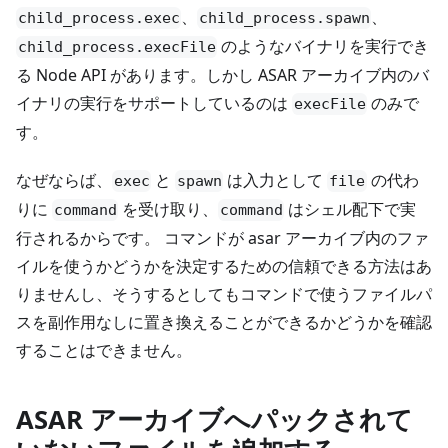
、
、
child_process.exec
child_process.spawn
のようなバイナリを実行でき
child_process.execFile
る Node API があります。しかし ASAR アーカイブ内のバ
イナリの実行をサポートしているのは
のみで
execFile
す。
なぜならば、
と
は入力として
の代わ
exec
spawn
file
りに
を受け取り、
はシェル配下で実
command
command
行されるからです。 コマンドが asar アーカイブ内のファ
イルを使うかどうかを決定するための信頼できる方法はあ
りませんし、そうするとしてもコマンドで使うファイルパ
スを副作用なしに置き換えることができるかどうかを確認
することはできません。
ASAR アーカイブへパックされて