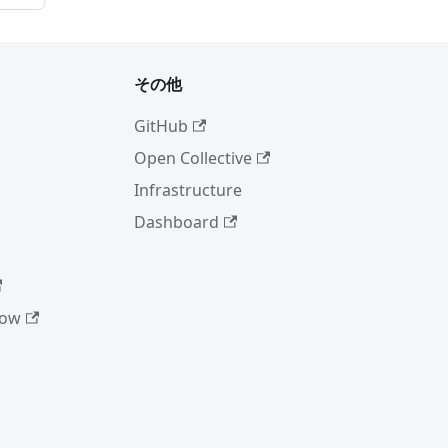
ィ
その他
GitHub
Open Collective
Infrastructure
Dashboard
low