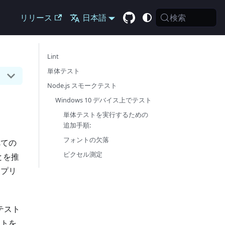
検索
リリース
日本語
Lint
単体テスト
Node.js スモークテスト
Windows 10 デバイス上でテスト
単体テストを実行するための
追加手順:
フォントの欠落
べての
ピクセル測定
とを推
アプリ
合テスト
トを