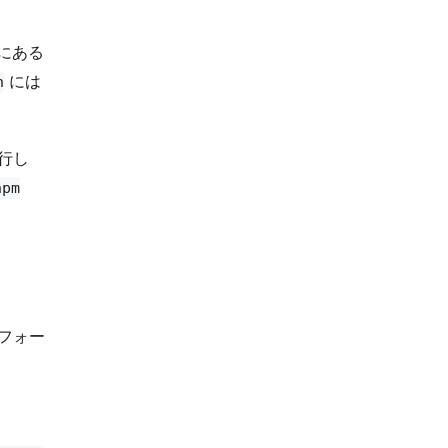
にある
には
n
行し
npm
ムフォー