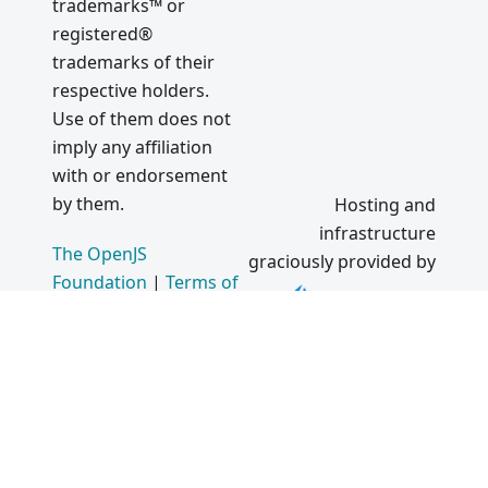
trademarks™ or
registered®
trademarks of their
respective holders.
Use of them does not
imply any affiliation
with or endorsement
by them.
Hosting and
infrastructure
The OpenJS
graciously provided by
Foundation
|
Terms of
Use
|
Privacy Policy
|
Bylaws
|
Code of
Conduct
|
Trademark
Policy
|
Trademark List
|
Cookie Policy