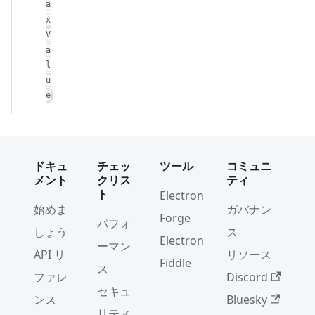
a
x
V
a
l
u
e
ドキュ
チェッ
ツール
コミュニ
メント
クリス
ティ
ト
Electron
始めま
ガバナン
Forge
パフォ
しょう
ス
Electron
ーマン
API リ
リソース
Fiddle
ス
ファレ
Discord
セキュ
ンス
Bluesky
リティ