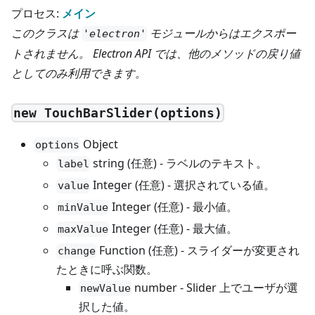
プロセス:
メイン
このクラスは
モジュールからはエクスポー
'electron'
トされません。 Electron API では、他のメソッドの戻り値
としてのみ利用できます。
new TouchBarSlider(options)
Object
options
string (任意) - ラベルのテキスト。
label
Integer (任意) - 選択されている値。
value
Integer (任意) - 最小値。
minValue
Integer (任意) - 最大値。
maxValue
Function (任意) - スライダーが変更され
change
たときに呼ぶ関数。
number - Slider 上でユーザが選
newValue
択した値。