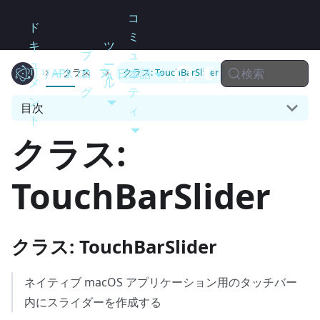
コ
ド
ミ
キ
ツ
ブ
ュ
ュ
ー
検索
リリース
Electron
API
ロ
日本語
ニ
クラス
クラス: TouchBarSlider
メ
ル
グ
テ
ン
目次
ィ
ト
クラス:
TouchBarSlider
クラス: TouchBarSlider
ネイティブ macOS アプリケーション用のタッチバー
内にスライダーを作成する