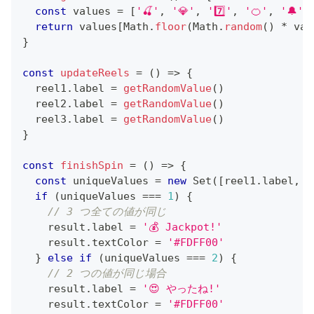
const
 values 
=
[
'🍒'
,
'💎'
,
'7️⃣'
,
'🍊'
,
'🔔'
,
return
 values
[
Math
.
floor
(
Math
.
random
(
)
*
 val
}
const
updateReels
=
(
)
=>
{
  reel1
.
label
=
getRandomValue
(
)
  reel2
.
label
=
getRandomValue
(
)
  reel3
.
label
=
getRandomValue
(
)
}
const
finishSpin
=
(
)
=>
{
const
 uniqueValues 
=
new
Set
(
[
reel1
.
label
,
 r
if
(
uniqueValues 
===
1
)
{
// 3 つ全ての値が同じ
    result
.
label
=
'💰 Jackpot!'
    result
.
textColor
=
'#FDFF00'
}
else
if
(
uniqueValues 
===
2
)
{
// 2 つの値が同じ場合
    result
.
label
=
'😍 やったね!'
    result
.
textColor
=
'#FDFF00'