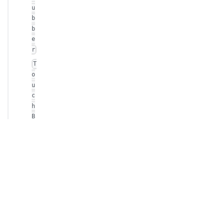
u
b
b
e
r
T
o
u
c
h
B
a
r
S
e
g
m
e
n
t