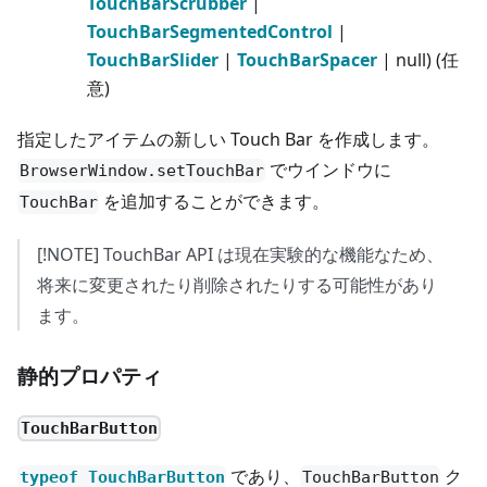
TouchBarScrubber
|
TouchBarSegmentedControl
|
TouchBarSlider
|
TouchBarSpacer
| null) (任
意)
指定したアイテムの新しい Touch Bar を作成します。
でウインドウに
BrowserWindow.setTouchBar
を追加することができます。
TouchBar
[!NOTE] TouchBar API は現在実験的な機能なため、
将来に変更されたり削除されたりする可能性があり
ます。
静的プロパティ
TouchBarButton
であり、
ク
typeof TouchBarButton
TouchBarButton