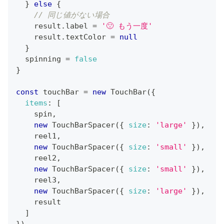
}
else
{
// 同じ値がない場合
    result
.
label
=
'🙁 もう一度'
    result
.
textColor
=
null
}
  spinning 
=
false
}
const
 touchBar 
=
new
TouchBar
(
{
items
:
[
    spin
,
new
TouchBarSpacer
(
{
size
:
'large'
}
)
,
    reel1
,
new
TouchBarSpacer
(
{
size
:
'small'
}
)
,
    reel2
,
new
TouchBarSpacer
(
{
size
:
'small'
}
)
,
    reel3
,
new
TouchBarSpacer
(
{
size
:
'large'
}
)
,
    result
]