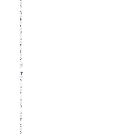
h
B
a
r
B
u
t
t
o
n
T
o
u
c
h
B
a
r
C
o