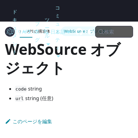
コ
ド
ミ
キ
ツ
ブ
ュ
ュ
ー
検索
リリース
Electron
API
ロ
日本語
ニ
API の構造体
WebSource オブジェクト
メ
ル
グ
テ
WebSource オブ
ン
ィ
ト
ジェクト
string
code
string (任意)
url
このページを編集