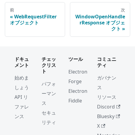
前
次
WebRequestFilter
WindowOpenHandle
オブジェクト
rResponse オブジェ
クト
ドキュ
チェッ
ツール
コミュニ
メント
クリス
ティ
ト
Electron
始めま
ガバナン
Forge
パフォ
しょう
ス
Electron
ーマン
API リ
リソース
Fiddle
ス
ファレ
Discord
セキュ
ンス
Bluesky
リティ
X