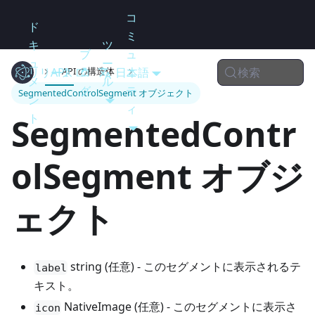
コ
ド
ミ
キ
ツ
ブ
ュ
ュ
ー
検索
リリース
Electron
API
ロ
日本語
ニ
API の構造体
メ
ル
グ
テ
SegmentedControlSegment オブジェクト
ン
ィ
ト
SegmentedContr
olSegment オブジ
ェクト
string (任意) - このセグメントに表示されるテ
label
キスト。
NativeImage (任意) - このセグメントに表示さ
icon