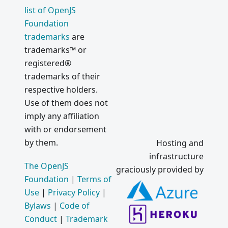
list of OpenJS
Foundation
trademarks
are
trademarks™ or
registered®
trademarks of their
respective holders.
Use of them does not
imply any affiliation
with or endorsement
by them.
Hosting and
infrastructure
The OpenJS
graciously provided by
Foundation
|
Terms of
Use
|
Privacy Policy
|
Bylaws
|
Code of
Conduct
|
Trademark