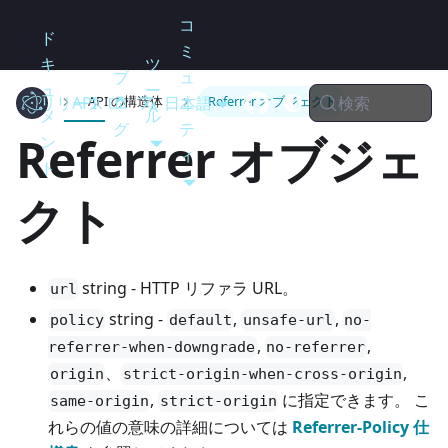
コ
ド
ミ
キ
ツ
ブ
ュ
ュ
ー
検索
リリース
Electron
API
ロ
日本語
ニ
API の構造体
Referrer オブジェクト
メ
ル
グ
テ
Referrer オブジェ
ン
ィ
ト
クト
string - HTTP リファラ URL。
url
string -
,
,
policy
default
unsafe-url
no-
,
,
referrer-when-downgrade
no-referrer
、
,
origin
strict-origin-when-cross-origin
,
に指定できます。 こ
same-origin
strict-origin
れらの値の意味の詳細については
Referrer-Policy 仕