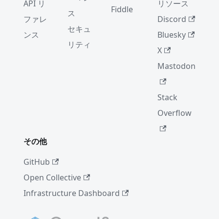
API リ
リソース
Fiddle
ス
ファレ
Discord
セキュ
ンス
Bluesky
リティ
X
Mastodon
Stack
Overflow
その他
GitHub
Open Collective
Infrastructure Dashboard