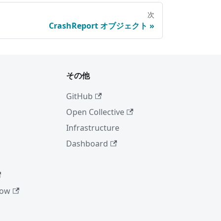
次
CrashReport オブジェクト
ィ
その他
GitHub
Open Collective
Infrastructure
Dashboard
low