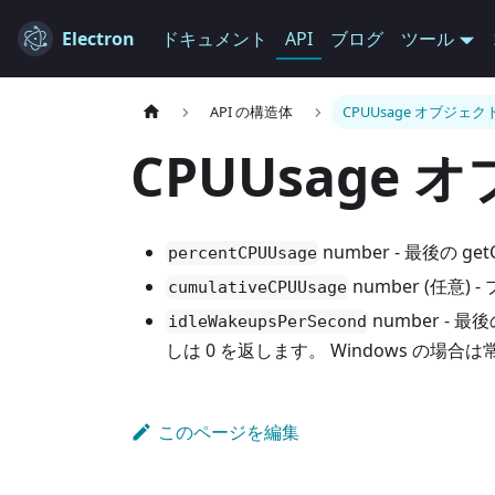
Electron
ドキュメント
API
ブログ
ツール
API の構造体
CPUUsage オブジェク
CPUUsage 
number - 最後の
percentCPUUsage
number (任意
cumulativeCPUUsage
number -
idleWakeupsPerSecond
しは 0 を返します。 Windows の場合は
このページを編集