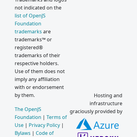
not indicated on the
list of OpenJS
Foundation
trademarks
are
trademarks™ or
registered®
trademarks of their
respective holders.
Use of them does not
imply any affiliation
with or endorsement
by them.
Hosting and
infrastructure
The OpenJS
graciously provided by
Foundation
|
Terms of
Use
|
Privacy Policy
|
Bylaws
|
Code of