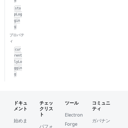
sto
pLog
gin
g
プロパテ
ィ
cur
rent
lyLo
ggin
g
ドキュ
チェッ
ツール
コミュニ
メント
クリス
ティ
ト
Electron
始めま
ガバナン
Forge
パフォ