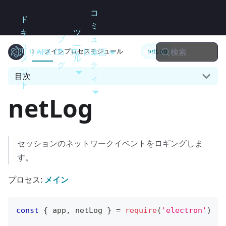
コ
ド
ミ
キ
ツ
ブ
ュ
ュ
ー
検索
リリース
Electron
API
ロ
日本語
ニ
メインプロセスモジュール
netLog
メ
ル
グ
テ
ン
目次
ィ
ト
netLog
セッションのネットワークイベントをロギングしま
す。
プロセス:
メイン
const
{
 app
,
 netLog 
}
=
require
(
'electron'
)