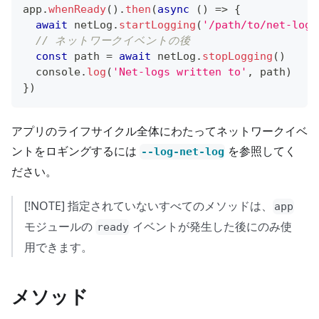
app
.
whenReady
(
)
.
then
(
async
(
)
=>
{
await
 netLog
.
startLogging
(
'/path/to/net-log'
// ネットワークイベントの後
const
 path 
=
await
 netLog
.
stopLogging
(
)
console
.
log
(
'Net-logs written to'
,
 path
)
}
)
アプリのライフサイクル全体にわたってネットワークイベ
ントをロギングするには
を参照してく
--log-net-log
ださい。
[!NOTE] 指定されていないすべてのメソッドは、
app
モジュールの
イベントが発生した後にのみ使
ready
用できます。
メソッド