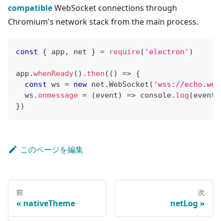
compatible
WebSocket connections through
Chromium's network stack from the main process.
const
{
 app
,
 net 
}
=
require
(
'electron'
)
app
.
whenReady
(
)
.
then
(
(
)
=>
{
const
 ws 
=
new
net
.
WebSocket
(
'wss://echo.web
  ws
.
onmessage
=
(
event
)
=>
console
.
log
(
event
.
}
)
このページを編集
前
次
nativeTheme
netLog