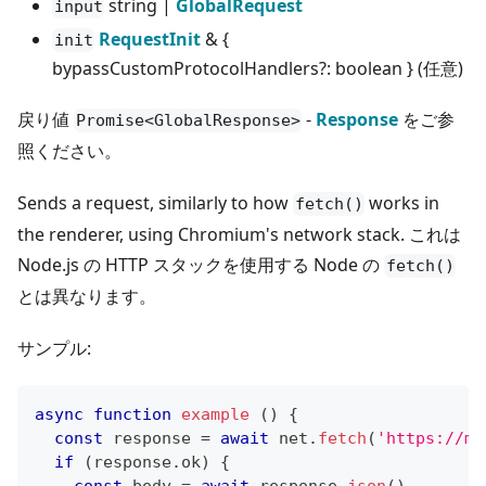
string |
GlobalRequest
input
RequestInit
& {
init
bypassCustomProtocolHandlers?: boolean } (任意)
戻り値
-
Response
をご参
Promise<GlobalResponse>
照ください。
Sends a request, similarly to how
works in
fetch()
the renderer, using Chromium's network stack. これは
Node.js の HTTP スタックを使用する Node の
fetch()
とは異なります。
サンプル:
async
function
example
(
)
{
const
 response 
=
await
 net
.
fetch
(
'https://my
if
(
response
.
ok
)
{