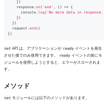
}
)
    response
.
on
(
'end'
,
(
)
=>
{
console
.
log
(
'No more data in response.'
)
}
)
}
)
  request
.
end
(
)
}
)
API は、アプリケーションが
イベントを発生
net
ready
させた後でのみ使用できます。
イベントの前にモ
ready
ジュールを使用しようとすると、エラーがスローされま
す。
メソッド
モジュールには以下のメソッドがあります。
net