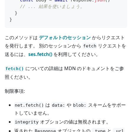
const
 body 
=
await
 response
.
json
(
)
// ... 結果を使いましょう。
}
}
このメソッドは
デフォルトのセッション
からリクエスト
を発行します。 別のセッションから
リクエストを
fetch
送るには、
ses.fetch()
を利用してください。
についての詳細は MDN のドキュメントをご参
fetch()
照ください。
制限事項:
は
や
スキームをサポー
net.fetch()
data:
blob:
トしていません。
オプションの値は無視されます。
integrity
返された
オブジェクトの
と
Response
.type
.url