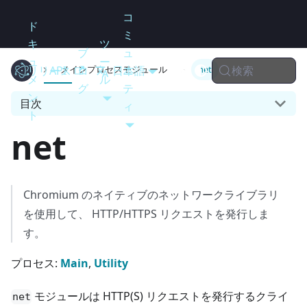
コ
ド
ミ
キ
ツ
ブ
ュ
ュ
ー
検索
リリース
Electron
API
ロ
日本語
ニ
メインプロセスモジュール
net
メ
ル
グ
テ
ン
目次
ィ
ト
net
Chromium のネイティブのネットワークライブラリ
を使用して、 HTTP/HTTPS リクエストを発行しま
す。
プロセス:
Main
,
Utility
モジュールは HTTP(S) リクエストを発行するクライ
net