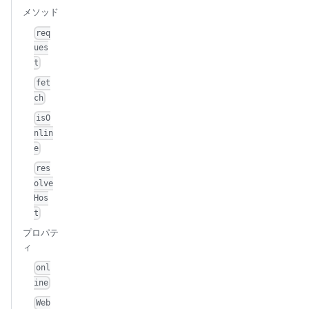
メソッド
req
ues
t
fet
ch
isO
nlin
e
res
olve
Hos
t
プロパテ
ィ
onl
ine
Web