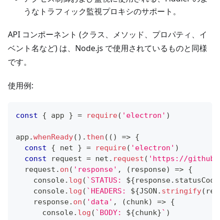
うなトラフィック監視プロキシのサポート。
API コンポーネント (クラス、メソッド、プロパティ、イ
ベント名など) は、Node.js で使用されているものと同様
です。
使用例:
const
{
 app 
}
=
require
(
'electron'
)
app
.
whenReady
(
)
.
then
(
(
)
=>
{
const
{
 net 
}
=
require
(
'electron'
)
const
 request 
=
 net
.
request
(
'https://github.
  request
.
on
(
'response'
,
(
response
)
=>
{
console
.
log
(
`
STATUS: 
${
response
.
statusCode
console
.
log
(
`
HEADERS: 
${
JSON
.
stringify
(
res
    response
.
on
(
'data'
,
(
chunk
)
=>
{
console
.
log
(
`
BODY: 
${
chunk
}
`
)