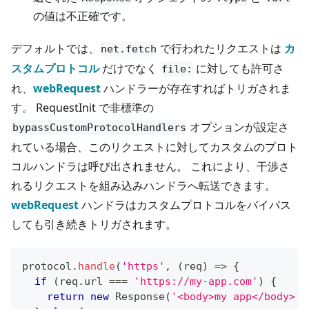
の値は不正確です。
デフォルトでは、
で行われたリクエストは
カ
net.fetch
スタムプロトコル
だけでなく
に対しても許可さ
file:
れ、
webRequest
ハンドラーが存在すればトリガされま
す。 RequestInit で非標準の
オプションが設定さ
bypassCustomProtocolHandlers
れている場合、このリクエストに対してカスタムのプロト
コルハンドラは呼び出されません。 これにより、干渉さ
れるリクエストを組み込みハンドラへ転送できます。
webRequest
ハンドラはカスタムプロトコルをバイパス
しても引き続きトリガされます。
protocol
.
handle
(
'https'
,
(
req
)
=>
{
if
(
req
.
url
===
'https://my-app.com'
)
{
return
new
Response
(
'<body>my app</body>'
)