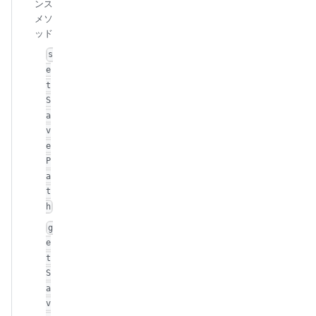
ンス
メソ
ッド
s
e
t
S
a
v
e
P
a
t
h
g
e
t
S
a
v