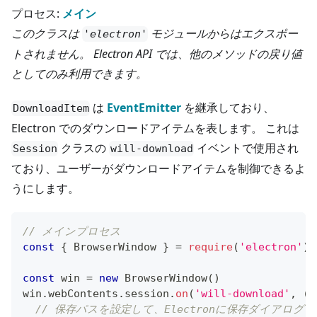
プロセス:
メイン
このクラスは
モジュールからはエクスポー
'electron'
トされません。 Electron API では、他のメソッドの戻り値
としてのみ利用できます。
は
EventEmitter
を継承しており、
DownloadItem
Electron でのダウンロードアイテムを表します。 これは
クラスの
イベントで使用され
Session
will-download
ており、ユーザーがダウンロードアイテムを制御できるよ
うにします。
// メインプロセス
const
{
BrowserWindow
}
=
require
(
'electron'
)
const
 win 
=
new
BrowserWindow
(
)
win
.
webContents
.
session
.
on
(
'will-download'
,
(
e
// 保存パスを設定して、Electronに保存ダイアロ