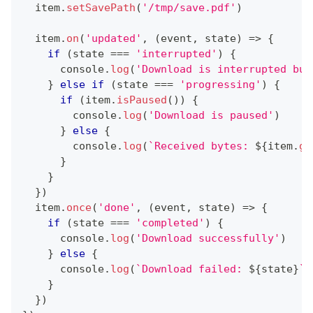
  item
.
setSavePath
(
'/tmp/save.pdf'
)
  item
.
on
(
'updated'
,
(
event
,
 state
)
=>
{
if
(
state 
===
'interrupted'
)
{
console
.
log
(
'Download is interrupted but
}
else
if
(
state 
===
'progressing'
)
{
if
(
item
.
isPaused
(
)
)
{
console
.
log
(
'Download is paused'
)
}
else
{
console
.
log
(
`
Received bytes: 
${
item
.
ge
}
}
}
)
  item
.
once
(
'done'
,
(
event
,
 state
)
=>
{
if
(
state 
===
'completed'
)
{
console
.
log
(
'Download successfully'
)
}
else
{
console
.
log
(
`
Download failed: 
${
state
}
`
)
}
}
)