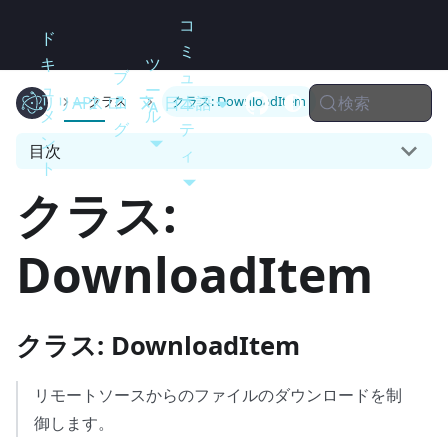
コ
ド
ミ
キ
ツ
ブ
ュ
ュ
ー
検索
リリース
Electron
API
ロ
日本語
ニ
クラス
クラス: DownloadItem
メ
ル
グ
テ
ン
目次
ィ
ト
クラス:
DownloadItem
クラス: DownloadItem
リモートソースからのファイルのダウンロードを制
御します。