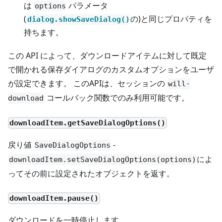
は
パラメータ
options
(
の)と同じプロパティを
dialog.showSaveDialog()
持ちます。
この API によって、ダウンロードアイテムに対して既定
で開かれる保存ダイアログのカスタムオプションをユーザ
が設定できます。 このAPIは、セッションの
will-
コールバック関数でのみ利用可能です。
download
downloadItem.getSaveDialogOptions()
戻り値
-
SaveDialogOptions
によ
downloadItem.setSaveDialogOptions(options)
ってその前に設定されたオブジェクトを返す。
downloadItem.pause()
ダウンロードを一時停止します。