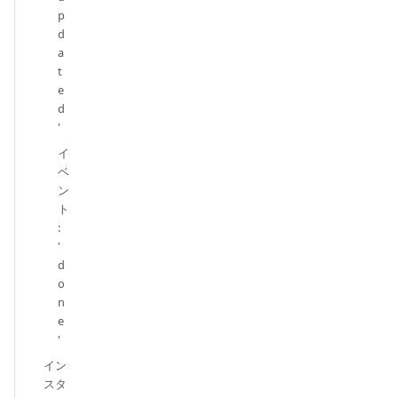
p
d
a
t
e
d
'
イ
ベ
ン
ト
:
'
d
o
n
e
'
イン
スタ