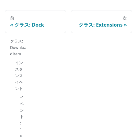
前
次
クラス: Dock
クラス: Extensions
クラス:
Downloa
dItem
イン
スタ
ンス
イベ
ント
イ
ベ
ン
ト
:
'
u