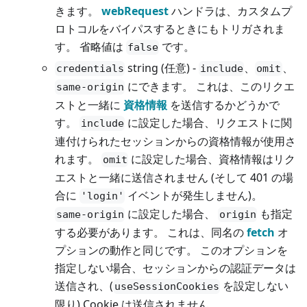
きます。
webRequest
ハンドラは、カスタムプ
ロトコルをバイパスするときにもトリガされま
す。 省略値は
です。
false
string (任意) -
、
、
credentials
include
omit
にできます。 これは、このリクエ
same-origin
ストと一緒に
資格情報
を送信するかどうかで
す。
に設定した場合、リクエストに関
include
連付けられたセッションからの資格情報が使用さ
れます。
に設定した場合、資格情報はリク
omit
エストと一緒に送信されません (そして 401 の場
合に
イベントが発生しません)。
'login'
に設定した場合、
も指定
same-origin
origin
する必要があります。 これは、同名の
fetch
オ
プションの動作と同じです。 このオプションを
指定しない場合、セッションからの認証データは
送信され、(
を設定しない
useSessionCookies
限り) Cookie は送信されません。