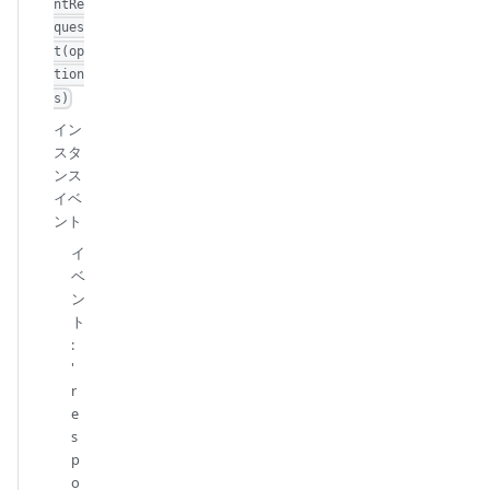
ntRe
ques
t(op
tion
s)
イン
スタ
ンス
イベ
ント
イ
ベ
ン
ト
:
'
r
e
s
p
o