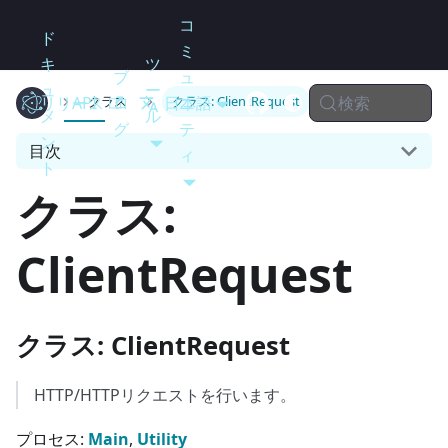
コ
ド
ミ
キ
ツ
ブ
ュ
ュ
ー
検索
リリース
Electron
API
ロ
日本語
ニ
クラス
クラス: ClientRequest
メ
ル
グ
テ
ン
目次
ィ
ト
クラス:
ClientRequest
クラス: ClientRequest
HTTP/HTTPリクエストを行います。
プロセス:
Main
,
Utility