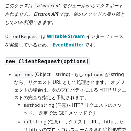
このクラスは
モジュールからエクスポート
'electron'
されません。 Electron API では、他のメソッドの戻り値と
してのみ利用できます。
は
Writable Stream
インターフェース
ClientRequest
を実装しているため、
EventEmitter
です。
new ClientRequest(options)
(Object | string) - もし
が string
options
options
なら、リクエスト URL として処理されます。 オブジ
ェクトの場合は、次のプロパティによる HTTP リクエ
ストの完全な指定と予期されます。
string (任意) - HTTP リクエストのメソ
method
ッド。 既定では GET メソッドです。
string (任意) - リクエスト URL 。 http また
url
は https のプロトコルスキームを含む絶対形式で