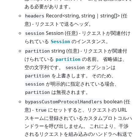
ある必要があります。
Record<string, string | string[]> (任
headers
意) - リクエストで送るヘッダ。
Session (任意) - リクエストが関連付け
session
られている
のインスタンス。
Session
string (任意) - リクエストが関連付
partition
けられている
の名前。 省略値は、
partition
空の文字列です。
オプションは
session
を上書きします。 そのため、
partition
が明示的に指定されている場合、
session
は無視されます。
partition
boolean (任
bypassCustomProtocolHandlers
意) -
にセットすると、リクエストの URL
true
スキームに登録されているカスタムプロトコルハ
ンドラーを呼び出しません。 これにより、干渉
されるリクエストを組み込みのハンドラへ転送で