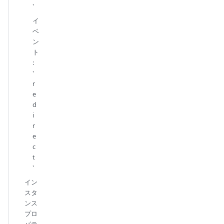
'
イ
ベ
ン
ト
:
'
r
e
d
i
r
e
c
t
'
イン
スタ
ンス
プロ
パテ