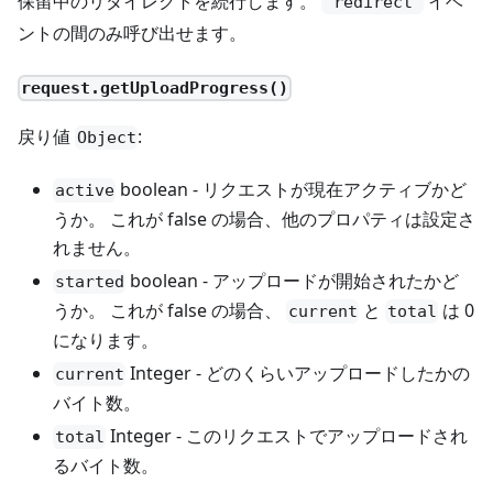
保留中のリダイレクトを続行します。
イベ
'redirect'
ントの間のみ呼び出せます。
request.getUploadProgress()
戻り値
:
Object
boolean - リクエストが現在アクティブかど
active
うか。 これが false の場合、他のプロパティは設定さ
れません。
boolean - アップロードが開始されたかど
started
うか。 これが false の場合、
と
は 0
current
total
になります。
Integer - どのくらいアップロードしたかの
current
バイト数。
Integer - このリクエストでアップロードされ
total
るバイト数。