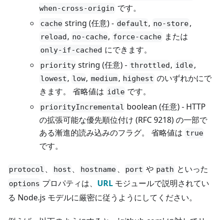
です。
when-cross-origin
string (任意) -
,
,
cache
default
no-store
,
,
または
reload
no-cache
force-cache
にできます。
only-if-cached
string (任意) -
,
,
priority
throttled
idle
,
,
,
のいずれかにで
lowest
low
medium
highest
きます。 省略値は
です。
idle
boolean (任意) - HTTP
priorityIncremental
の拡張可能な優先順位付け (RFC 9218) の一部で
ある漸進的読み込みのフラグ。 省略値は
true
です。
、
、
、
や
といった
protocol
host
hostname
port
path
プロパティは、
URL
モジュールで説明されてい
options
る Node.js モデルに厳密に従うようにしてください。