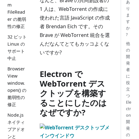
なんと、Brave の共同創設者の
あ
m
1 人は、WebTorrent の作成に
り
FileRead
ま
使われた言語 JavaScript の作成
er の脆弱
す
者 Brendan Eich です。その
性の修正
か
Brave が WebTorrent 統合を選
?
32 ビット
んだなんてとてもカッコよくな
他
Linux の
の
サポート
いですか?
開
中止
発
Browser
者
Electron で
View
に
WebTorrent デス
役
window.
立
open() の
クトップを構築す
つ
脆弱性の
ることにしたのは
Ele
修正
ctr
なぜですか?
Node.js
on
開
ネイティ
発
ブアドオ
の
ンと