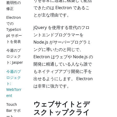
リを非常に迅速に構築して配信
脆弱性の
できたのは Electron であるこ
修正
とが主な理由です。
Electron
での
jQuery を使用する世代のフロ
TypeScri
ントエンドプログラマーを
pt サポー
トを発表
Node.js がサーバープログラミ
ングに導いたのと同じで、
今週のプ
Electron はウェブや Node.js の
ロジェク
ト: Jasper
開発に精通している人なら誰で
もネイティブアプリ開発に手を
今週のプ
ロジェク
出せるようにします。 Electron
ト:
は非常に強力です。
WebTorr
ent
ウェブサイトとデ
Touch
スクトップクライ
Bar サポ
ート