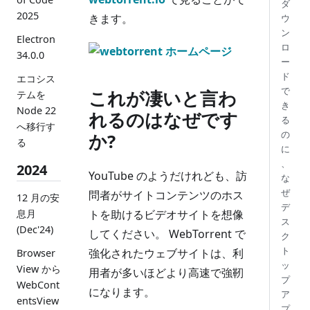
ダ
2025
きます。
ウ
ン
Electron
ロ
34.0.0
ー
ド
エコシス
で
これが凄いと言わ
テムを
き
Node 22
れるのはなぜです
る
へ移行す
の
か?
る
に
、
2024
YouTube のようだけれども、訪
な
ぜ
問者がサイトコンテンツのホス
12 月の安
デ
息月
トを助けるビデオサイトを想像
ス
(Dec'24)
してください。 WebTorrent で
ク
ト
強化されたウェブサイトは、利
Browser
ッ
View から
用者が多いほどより高速で強靭
プ
WebCont
になります。
ア
entsView
プ