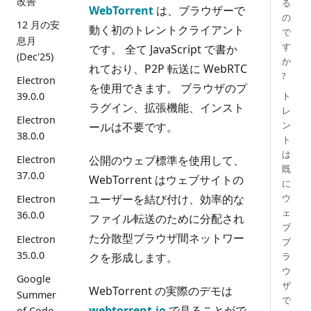
改善
る
WebTorrent
は、ブラウザーで
の
12 月の安
動く初のトレントクライアント
で
息月
す
です。 全て JavaScript で書か
(Dec'25)
か
れており、P2P 転送に WebRTC
?
Electron
を使用できます。 ブラウザのプ
39.0.0
ト
ラグイン、拡張機能、インスト
レ
Electron
ン
ールは不要です。
38.0.0
ト
は
公開のウェブ標準を使用して、
Electron
既
37.0.0
WebTorrent はウェブサイトの
に
ユーザーを結び付け、効率的な
ウ
Electron
ェ
36.0.0
ファイル転送のために分配され
ブ
た分散型ブラウザ間ネットワー
Electron
ブ
35.0.0
クを形成します。
ラ
ウ
Google
ザ
WebTorrent の実際のデモは
Summer
で
webtorrent.io
で見ることがで
of Code