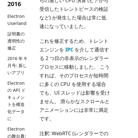
らの激しい CPU 演算 (ピアから
2016
受信したトレントピースの検証
Electron
など) が発生した場合は常に低
Userland
速になっていました。
証明書の
これを修正するため、トレント
透明性の
修正
エンジンを
IPC
を介して通信す
る 2 つ目の非表示のレンダラー
2016 年 9
月号: 新し
プロセスに移動しました。 こう
いアプリ
すれば、そのプロセスが短時間
Electron
に多くの CPU を使用する場合
の API ド
でも、UI スレッドは影響を受け
キュメン
ません。 滑らかなスクロールと
トを構造
アニメーションには非常に満足
化データ
です。
に
Electron
注釈: WebRTC (レンダラーでの
の舞台裏: