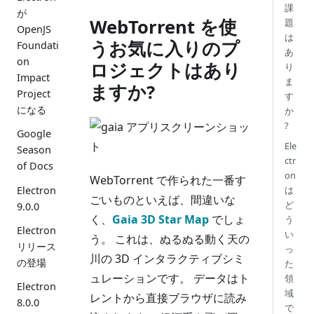
課
が
WebTorrent を使
題
OpenJS
は
うお気に入りのプ
Foundati
あ
on
ロジェクトはあり
り
Impact
ま
ますか?
Project
す
になる
か
?
Google
Ele
Season
ctr
of Docs
on
WebTorrent で作られた一番す
Electron
は
ごいものといえば、間違いな
ど
9.0.0
く、
Gaia 3D Star Map
でしょ
う
Electron
い
う。 これは、ぬるぬる動く天の
リリース
っ
川の 3D インタラクティブシミ
の登場
た
ュレーションです。 データはト
領
Electron
域
レントから直接ブラウザに読み
8.0.0
で