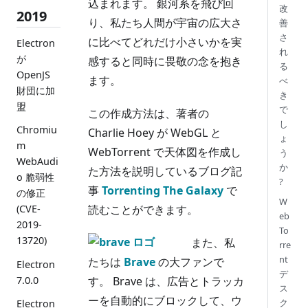
込まれます。 銀河系を飛び回
改
2019
り、私たち人間が宇宙の広大さ
善
さ
に比べてどれだけ小さいかを実
Electron
れ
が
感すると同時に畏敬の念を抱き
る
OpenJS
ます。
べ
財団に加
き
盟
で
この作成方法は、著者の
し
Chromiu
Charlie Hoey が WebGL と
ょ
m
WebTorrent で天体図を作成し
う
WebAudi
か
た方法を説明しているブログ記
o 脆弱性
?
事
Torrenting The Galaxy
で
の修正
W
読むことができます。
(CVE-
eb
2019-
To
13720)
また、私
rre
nt
たちは
Brave
の大ファンで
Electron
デ
す。 Brave は、広告とトラッカ
7.0.0
ス
ーを自動的にブロックして、ウ
ク
Electron