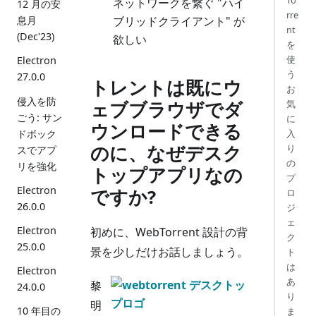
To
ネットワークを繋ぐ "ハイ
12 月の安
rre
ブリッドクライアント" が
息月
nt
(Dec'23)
欲しい
を
使
Electron
う
27.0.0
トレントは既にウ
お
侵入を防
ェブブラウザでダ
気
ごう: サン
に
ウンロードできる
ドボック
入
のに、なぜデスク
り
スでアプ
の
リを強化
トップアプリなの
プ
Electron
ですか?
ロ
26.0.0
ジ
ェ
Electron
初めに、WebTorrent 設計の背
ク
25.0.0
景を少しだけお話しましょう。
ト
は
Electron
あ
黎
24.0.0
り
明
10 年目の
ま