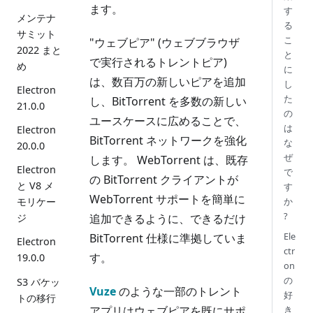
ます。
す
メンテナ
る
サミット
こ
"ウェブピア" (ウェブブラウザ
2022 まと
と
で実行されるトレントピア)
め
に
は、数百万の新しいピアを追加
し
Electron
た
し、BitTorrent を多数の新しい
21.0.0
の
ユースケースに広めることで、
は
Electron
BitTorrent ネットワークを強化
な
20.0.0
ぜ
します。 WebTorrent は、既存
Electron
で
の BitTorrent クライアントが
と V8 メ
す
WebTorrent サポートを簡単に
か
モリケー
?
追加できるように、できるだけ
ジ
Ele
BitTorrent 仕様に準拠していま
Electron
ctr
す。
19.0.0
on
の
S3 バケッ
Vuze
のような一部のトレント
好
トの移行
アプリはウェブピアを既にサポ
き