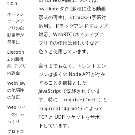
2.0.0
タグ (多種に渡る動画
<video>
オープン
形式の再生)、
(字幕対
<track>
ソースア
応用)、ドラッグアンドドロップ
プリの自
対応、WebRTC (ネイティブア
動更新が
簡単に
プリでの使用は難しい) など、
色々と使用しています。
Electron
2 の新機
言うまでもなく、トレントエン
能: アプリ
内課金
ジンは多くの Node API が存在
することを前提とした
Webview
の脆弱性
JavaScript で記述されていま
の修正
す。特に、
と
require('net')
Web サイ
によって
require('dgram')
トのしゃ
TCP と UDP ソケットをサポー
っくり
トしています。
プロトコ