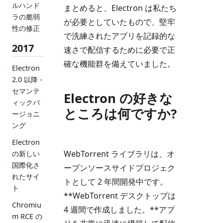
ルハンド
まとめると、Electron は私たち
ラの脆弱
が必要としていたもので、堅牢
性の修正
で洗練されたアプリを記録的な
2017
速さで配信するために必要で正
確な機能群を備えていました。
Electron
2.0 以降 -
セマンテ
Electron の好きな
ィックバ
ところは何ですか?
ージョニ
ング
Electron
WebTorrent ライブラリは、オ
の新しい
国際化さ
ープンソースサイドプロジェク
れたサイ
トとして 2 年間開発中です。
ト
**WebTorrent デスクトップは
Chromiu
4 週間で作成しました。**アプ
m RCE の