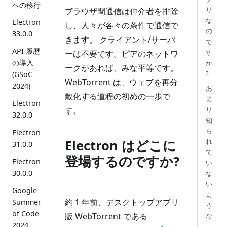
への移行
リ
ブラウザ間通信は仲介者を排除
な
Electron
し、人々が各々の条件で通信で
の
33.0.0
きます。 クライアント/サーバ
で
API 履歴
す
ーは不要です。ピアのネットワ
の導入
か
ークがあれば、みな平等です。
?
(GSoC
WebTorrent は、ウェブを再分
2024)
あ
散化する道程の初めの一歩で
ま
Electron
す。
り
32.0.0
知
ら
Electron
Electron はどこに
れ
31.0.0
て
登場するのですか?
Electron
い
30.0.0
な
い
Google
よ
約 1 年前、デスクトップアプリ
Summer
う
of Code
版 WebTorrent である
な
2024
、