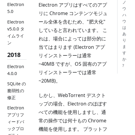
ノ
Electron アプリはすべてのアプ
Electron
ウ
5.0
リに Chrome コンテンツモジュ
ハ
ール全体を含むため、"肥大化"
ウ
Electron
は
v5.0.0 タ
していると言われています。 こ
あ
イムライ
れは、場合によっては部分的に
り
ン
当てはまります (Electron アプ
ま
す
2018
リインストーラーは通常
か
~40MB ですが、OS 固有のアプ
?
Electron
リインストーラーでは通常
4.0.0
~20MB)。
SQLite の
脆弱性の
しかし、WebTorrent デスクト
修正
ップの場合、Electron のほぼす
Electron
べての機能を使用しますし、通
アプリフ
常の操作では何十もの Chrome
ィードバ
機能を使用します。 プラットフ
ックプロ