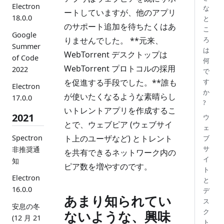
Electron
な
ートしていますが、他のアプリ
18.0.0
と
のサポート追加を待ちたくはあ
こ
Google
りませんでした。 **元来、
ろ
Summer
は
WebTorrent デスクトップは
of Code
何
WebTorrent プロトコルの採用
2022
で
を促進する手段でした。**誰も
す
Electron
か
が使いたくなるような素晴らし
17.0.0
?
いトレントアプリを作成するこ
2021
ウ
とで、ウェブピア (ウェブサイ
ェ
Spectron
ト上のユーザなど) とトレント
ブ
サ
非推奨通
を共有できるネットワーク内の
イ
知
ピア数を増やすのです。
ト
Electron
と
16.0.0
デ
あまり知られてい
ス
安息の冬
ク
ないような、興味
(12 月 21
ト