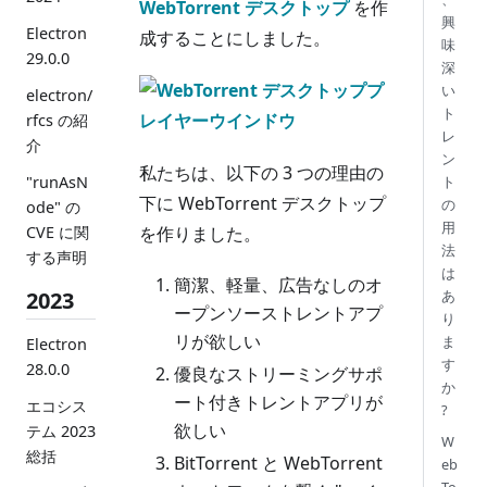
WebTorrent デスクトップ
を作
興
Electron
成することにしました。
味
29.0.0
深
い
electron/
ト
rfcs の紹
レ
介
ン
私たちは、以下の 3 つの理由の
ト
"runAsN
下に WebTorrent デスクトップ
の
ode" の
用
を作りました。
CVE に関
法
する声明
は
簡潔、軽量、広告なしのオ
あ
2023
ープンソーストレントアプ
り
リが欲しい
ま
Electron
す
28.0.0
優良なストリーミングサポ
か
ート付きトレントアプリが
エコシス
?
欲しい
テム 2023
W
総括
BitTorrent と WebTorrent
eb