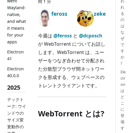
went
わ
間 1 分
れ
Wayland-
feross
zeke
る
native,
の
and what
は
it means
な
for your
今週は
@feross
と
@dcposch
ぜ
apps
が WebTorrent についてお話し
で
す
します。WebTorrent は、ユー
Electron
か
41
ザーをつなぎ合わせて分配され
?
た分散型ブラウザ間ネットワー
Electron
Ele
40.0.0
クを形成する、ウェブベースの
ctr
on
トレントクライアントです。
2025
は
ど
テックト
こ
ーク: ウイ
に
WebTorrent とは?
ンドウの
登
サイズ変
場
更動作の
す