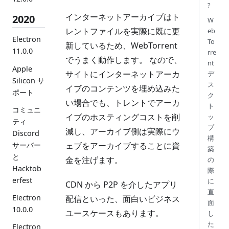
?
インターネットアーカイブはト
2020
W
レントファイルを実際に既に更
eb
Electron
To
新しているため、WebTorrent
11.0.0
rre
でうまく動作します。 なので、
nt
Apple
サイトにインターネットアーカ
デ
Silicon サ
ス
イブのコンテンツを埋め込みた
ポート
ク
い場合でも、トレントでアーカ
ト
コミュニ
イブのホスティングコストを削
ッ
ティ
プ
減し、アーカイブ側は実際にウ
Discord
構
ェブをアーカイブすることに資
サーバー
築
と
金を注げます。
の
Hacktob
際
erfest
に
CDN から P2P を介したアプリ
直
Electron
配信といった、面白いビジネス
面
10.0.0
ユースケースもあります。
し
た
Electron