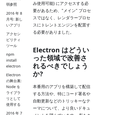
み使用可能) にアクセスする必
弱参照
要があるため、"メイン" プロセ
2016 年 8
スではなく、レンダラープロセ
月号: 新し
スにトレントエンジンを配置す
いアプリ
る必要がありました。
アクセシ
ビリティ
ツール
Electron はどうい
npm
った領域で改善さ
install
れるべきでしょう
electron
か?
Electron
の舞台裏:
本番用のアプリを構築して配信
Node を
ライブラ
する方法や、特にコード署名や
リとして
自動更新などのトリッキーなテ
使用する
ーマについて、より良いドキュ
2016 年 7