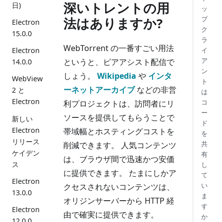
深いトレントの用
日)
ッ
プ
法はありますか?
Electron
ク
15.0.0
ラ
WebTorrent の一番すごい用法
イ
Electron
ア
というと、ピアアシスト配信で
14.0.0
ン
しょう。
Wikipedia
や
インタ
WebView
ト
ーネットアーカイブ
などの非営
2 と
は
Electron
コ
利プロジェクトは、訪問者にリ
ー
ソースを提供してもらうことで
新しい
ド
Electron
帯域幅とホスティングコストを
を
リリース
共
削減できます。 人気コンテンツ
ケイデン
有
は、ブラウザ間で迅速かつ安価
ス
し
に提供できます。 たまにしかア
て
Electron
い
クセスされないコンテンツは、
13.0.0
ま
オリジンサーバーから HTTP 経
す
Electron
由で確実に提供できます。
か
12.0.0