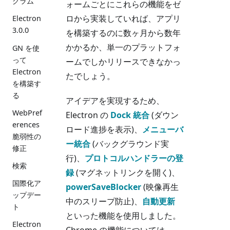
グラム
ォームごとにこれらの機能をゼ
ロから実装していれば、アプリ
Electron
3.0.0
を構築するのに数ヶ月から数年
かかるか、単一のプラットフォ
GN を使
って
ームでしかリリースできなかっ
Electron
たでしょう。
を構築す
る
アイデアを実現するため、
WebPref
Electron の
Dock 統合
(ダウン
erences
ロード進捗を表示)、
メニューバ
脆弱性の
ー統合
(バックグラウンド実
修正
行)、
プロトコルハンドラーの登
検索
録
(マグネットリンクを開く)、
国際化ア
powerSaveBlocker
(映像再生
ップデー
中のスリープ防止)、
自動更新
ト
といった機能を使用しました。
Electron
Chrome の機能については、