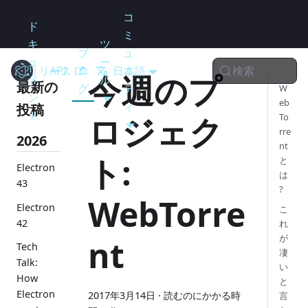
コ
ド
ミ
キ
ツ
ブ
ュ
ュ
ー
検索
リリース
Electron
API
ロ
日本語
ニ
今週のプ
メ
ル
最新の
グ
テ
W
ン
eb
ィ
投稿
ト
ロジェク
To
rre
2026
nt
ト:
と
Electron
は
43
?
WebTorre
Electron
こ
42
れ
が
nt
Tech
凄
Talk:
い
How
と
Electron
2017年3月14日
·
読むのにかかる時
言