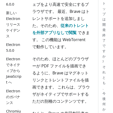
ト
ェブをより高速で安全にするブ
6.0.0
ッ
ラウザです。 最近、Brave はト
新しい
プ
レントサポートを追加しまし
Electron
は
リリース
開
た。そのため、
従来のトレント
発
ケイデン
を外部アプリなしで閲覧
できま
終
ス
す。 この機能は WebTorrent
了
Electron
で
で動作しています。
5.0.0
す
か
そのため、ほとんどのブラウザ
Electron
?
でネイテ
ーが PDF ファイルを描画でき
そ
ィブから
れ
るように、Brave はマグネット
JavaScrip
と
リンクとトレントファイルを描
t へ
も
画できます。 これらは、ブラウ
、
Electron
今
ザがネイティブでサポートする
のガバナ
後
ただの別種のコンテンツです。
ンス
何
か
Chromiu