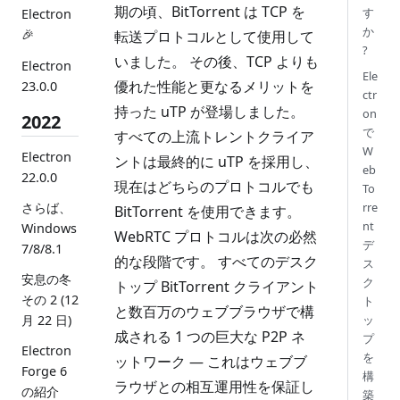
期の頃、BitTorrent は TCP を
す
Electron
か
🎉
転送プロトコルとして使用して
?
いました。 その後、TCP よりも
Electron
Ele
優れた性能と更なるメリットを
23.0.0
ctr
持った uTP が登場しました。
on
2022
で
すべての上流トレントクライア
W
Electron
ントは最終的に uTP を採用し、
eb
22.0.0
現在はどちらのプロトコルでも
To
rre
さらば、
BitTorrent を使用できます。
nt
Windows
WebRTC プロトコルは次の必然
デ
7/8/8.1
的な段階です。 すべてのデスク
ス
安息の冬
ク
トップ BitTorrent クライアント
その 2 (12
ト
と数百万のウェブブラウザで構
ッ
月 22 日)
成される 1 つの巨大な P2P ネ
プ
Electron
を
ットワーク — これはウェブブ
Forge 6
構
ラウザとの相互運用性を保証し
の紹介
築