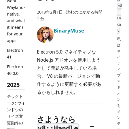
went
v8
Wayland-
2019年2月1日
·
読むのにかかる時間
::
native,
1 分
Lo
and what
ca
it means
BinaryMuse
l
for your
私
apps
は
Electron
ネ
Electron 5.0 でネイティブな
41
イ
Node.js アドオンを使用しよう
テ
Electron
として問題が発生している場
ィ
40.0.0
ブ
合、 V8 の最新バージョンで動
ア
作するように更新する必要があ
2025
ド
るかもしれません。
オ
テックト
ン
ーク: ウイ
を
ンドウの
メ
サイズ変
さようなら
ン
更動作の
テ
、こ
v8::Handle