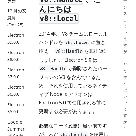
改善
ナ
んにちは
ン
12 月の安
ス
v8::Local
息月
し
(Dec'25)
て
い
2014 年、 V8 チームはローカル
Electron
ま
ハンドルを
に置き
39.0.0
v8::Local
す
換え、
を非推奨に
v8::Handle
が
Electron
、
しました。 Electron 5.0 は
38.0.0
ど
が削除されたバー
v8::Handle
Electron
う
ジョンの V8 を含んでいるた
37.0.0
す
れ
め、それを使用しているネイテ
Electron
ば
ィブ Node.js アドオンは
36.0.0
い
Electron 5.0 で使用される前に
い
Electron
で
更新する必要があります。
35.0.0
す
か
Google
必要なコード変更は最小限です
？
Summer
が、未だ
を使用し
v8::Handle
of Code