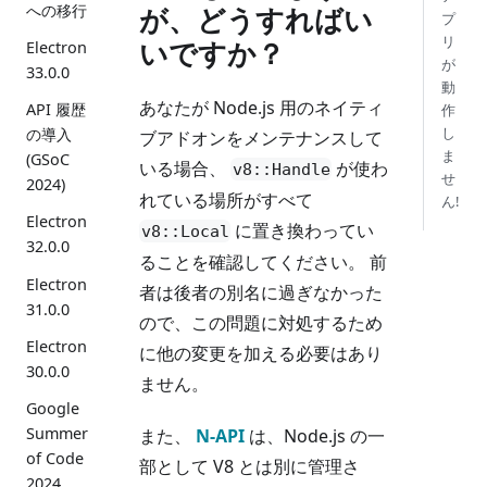
への移行
が、どうすればい
プ
リ
いですか？
Electron
が
33.0.0
動
あなたが Node.js 用のネイティ
API 履歴
作
し
の導入
ブアドオンをメンテナンスして
ま
(GSoC
いる場合、
が使わ
v8::Handle
せ
2024)
れている場所がすべて
ん!
Electron
に置き換わってい
v8::Local
32.0.0
ることを確認してください。 前
Electron
者は後者の別名に過ぎなかった
31.0.0
ので、この問題に対処するため
Electron
に他の変更を加える必要はあり
30.0.0
ません。
Google
Summer
また、
N-API
は、Node.js の一
of Code
部として V8 とは別に管理さ
2024