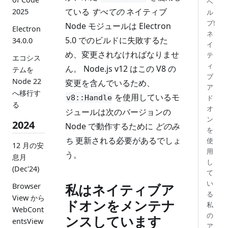
ヘ
ている
すべての
ネイティブ
2025
ル
プ!
Node モジュールは Electron
Electron
ネ
5.0 でのビルドに失敗するた
34.0.0
イ
め、変更されなければなりませ
テ
エコシス
ィ
ん。 Node.js v12 はこの V8 の
テムを
ブ
Node 22
変更を含んでいるため、
ア
へ移行す
を使用しているモ
v8::Handle
ド
る
オ
ジュールは次のバージョンの
ン
2024
Node で動作するために
どのみ
を
ち
更新される必要があるでしょ
使
12 月の安
用
う。
息月
し
(Dec'24)
て
い
私はネイティブア
Browser
る
View から
ドオンをメンテナ
私
WebCont
の
ンスしています
entsView
ア