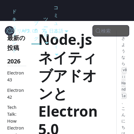
コ
ド
ミ
キ
ツ
ブ
ュ
ュ
ー
検索
リリース
Electron
API
ロ
日本語
ニ
Node.js
メ
ル
最新の
グ
テ
さ
ン
よ
ィ
投稿
ト
ネイティ
う
な
2026
ら
ブアドオ
v8
Electron
::
43
Ha
ンと
Electron
nd
le
42
、
Electron
Tech
こ
Talk:
ん
How
に
5.0
ち
Electron
は