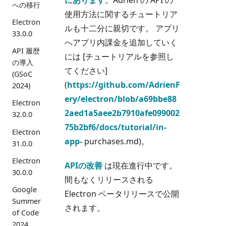
への移行
使用方法に関するチュートリア
Electron
ルも十二分に親切です。 アプリ
33.0.0
へアプリ内課金を追加していく
API 履歴
には [チュートリアルを参照し
の導入
てください]
(GSoC
(
https://github.com/AdrienF
2024)
ery/electron/blob/a69bbe88
Electron
2aed1a5aee2b7910afe099002
32.0.0
75b2bf6/docs/tutorial/in-
Electron
app-
purchases.md)。
31.0.0
Electron
APIの改善
は現在進行中です。
30.0.0
間もなくリリースされる
Google
Electron ベータリリースで公開
Summer
されます。
of Code
2024