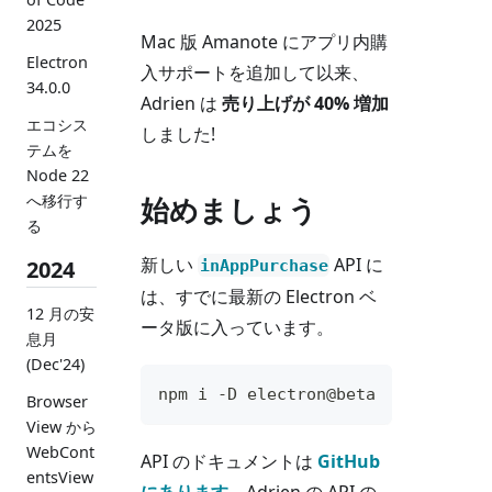
2025
Mac 版 Amanote にアプリ内購
Electron
入サポートを追加して以来、
34.0.0
Adrien は
売り上げが 40% 増加
エコシス
しました!
テムを
Node 22
へ移行す
始めましょう
る
新しい
API に
2024
inAppPurchase
は、すでに最新の Electron ベ
12 月の安
ータ版に入っています。
息月
(Dec'24)
npm i -D electron@beta
Browser
View から
WebCont
API のドキュメントは
GitHub
entsView
にあります
。Adrien の API の