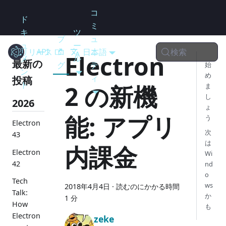
コ
ド
ミ
キ
ツ
ブ
ュ
ュ
ー
検索
リリース
Electron
API
ロ
日本語
ニ
Electron
メ
ル
最新の
グ
テ
始
ン
め
ィ
投稿
ト
2 の新機
ま
し
2026
ょ
能: アプリ
う
Electron
次
43
は
内課金
Electron
Wi
42
nd
o
Tech
ws
2018年4月4日
·
読むのにかかる時間
Talk:
か
1 分
How
も
Electron
zeke