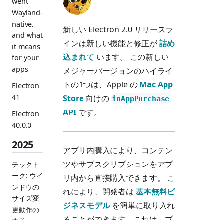
went
Wayland-
native,
新しい Electron 2.0 リリースラ
and what
インは新しい機能と修正が
詰め
it means
込まれて
います。 この新しい
for your
apps
メジャーバージョンのハイライ
トの1つは、Apple の
Mac App
Electron
41
Store
向けの
inAppPurchase
API
です。
Electron
40.0.0
2025
アプリ内購入により、コンテン
ツやサブスクリプションをアプ
テックト
ーク: ウイ
リ内から直接購入できます。 こ
ンドウの
れにより、開発者は
基本無料ビ
サイズ変
ジネスモデル
を簡単に取り入れ
更動作の
ることができます。これは、プ