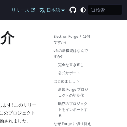
検索
リリース
日本語
紹介
Electron Forge とは何
ですか?
v6 の新機能はなんで
すか?
完全な書き直し
公式サポート
はじめましょう
新規 Forge プロジ
ェクトの初期化
既存のプロジェク
せします! このリリー
トをインポートす
上のこのプロジェクト
る
 に移動されました。
なぜ Forge に切り替え