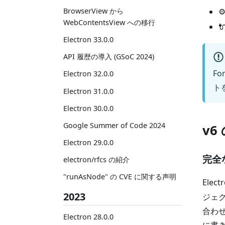
BrowserView から
⚙
WebContentsView への移行

Electron 33.0.0
API 履歴の導入 (GSoC 2024)
F
Electron 32.0.0
ト
Electron 31.0.0
Electron 30.0.0
Google Summer of Code 2024
v
Electron 29.0.0
完全
electron/rfcs の紹介
"runAsNode" の CVE に関する声明
Elec
2023
ジェク
合わ
Electron 28.0.0