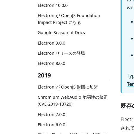
Electron 10.0.0
we
Electron が OpenJS Foundation
Impact Project になる
Google Season of Docs
Electron 9.0.0
Electron リリースの登場
Electron 8.0.0
2019
T
Te
Electron が OpenJS 財団に加盟
Chromium WebAudio 脆弱性の修正
(CVE-2019-13720)
既存
Electron 7.0.0
Ele
Electron 6.0.0
され