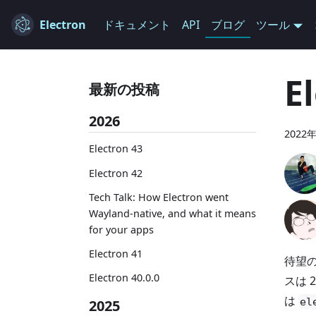
Electron
ドキュメント
API
ブログ
ツール
E
最新の投稿
2026
2022
Electron 43
Electron 42
Tech Talk: How Electron went
Wayland-native, and what it means
for your apps
Electron 41
待望の
Electron 40.0.0
スは 
は
el
2025