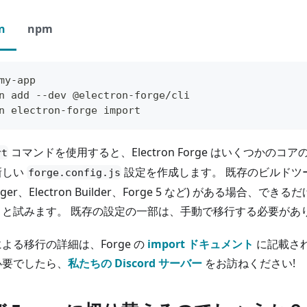
n
npm
my-app
n add --dev @electron-forge/cli
n electron-forge import
コマンドを使用すると、Electron Forge はいくつかのコ
rt
新しい
設定を作成します。 既存のビルドツール (
forge.config.js
ager、Electron Builder、Forge 5 など) がある場合、
うと試みます。 既存の設定の一部は、手動で移行する必要があ
よる移行の詳細は、Forge の
import ドキュメント
に記載され
必要でしたら、
私たちの Discord サーバー
をお訪ねください!