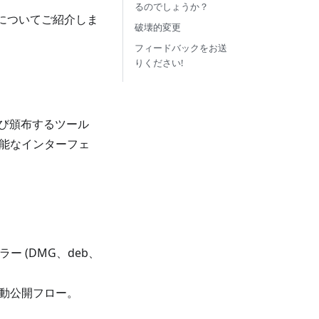
るのでしょうか？
方法についてご紹介しま
破壊的変更
フィードバックをお送
りください!
よび頒布するツール
張可能なインターフェ
。
ラー (DMG、deb、
けの自動公開フロー。