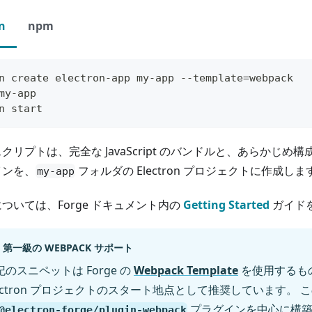
n
npm
n create electron-app my-app --template=webpack
my-app
n start
クリプトは、完全な JavaScript のバンドルと、あらかじめ
インを、
フォルダの Electron プロジェクトに作成しま
my-app
ついては、Forge ドキュメント内の
Getting Started
ガイド
第一級の WEBPACK サポート
記のスニペットは Forge の
Webpack Template
を使用するも
lectron プロジェクトのスタート地点として推奨しています。 
プラグインを中心に構築
@electron-forge/plugin-webpack