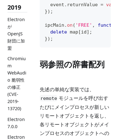
  event
.
returnValue
=
valueToMeta
2019
}
)
;
Electron
ipcMain
.
on
(
'FREE'
,
function
(
even
が
delete
 map
[
id
]
;
OpenJS
}
)
;
財団に加
盟
Chromiu
弱参照の辞書配列
m
WebAudi
o 脆弱性
の修正
先述の単純な実装では、
(CVE-
モジュールを呼び出す
remote
2019-
たびにメインプロセスが新しい
13720)
リモートオブジェクトを返し、
Electron
各リモートオブジェクトがメイ
7.0.0
ンプロセスのオブジェクトへの
Electron