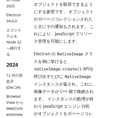
オブジェクトを取得できるよう
2025
にする参照です。 オブジェクト
Electron
がガベージコレクションされた
34.0.0
ときにその通知もされます。 こ
エコシス
れにより、JavaScript でリソー
テムを
ス管理を可能にします。
Node 22
へ移行す
Electron の
クラ
NativeImage
る
スを例に挙げると、
2024
APIを
nativeImage.create()
12 月の安
呼び出すたびに
NativeImage
息月
インスタンスが返され、これに
(Dec'24)
画像データが C++ 側で格納され
Browser
ます。 インスタンスの処理が終
View から
わり JavaScript エンジン (V8)
WebCont
がオブジェクトをガベージコレ
entsView