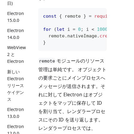
日)
Electron
const
{
 remote 
}
=
require
(
'elect
15.0.0
for
(
let
 i 
=
0
;
 i 
<
10000
;
++
i
)
{
Electron
  remote
.
nativeImage
.
createEmpty
(
14.0.0
}
WebView
2 と
モジュールのリソース
remote
Electron
管理は単純です。 オブジェクト
新しい
の要求ごとにメインプロセスへ
Electron
リリース
メッセージが送信されます。そ
ケイデン
れに対して Electron はオブジ
ス
ェクトをマップに保存して ID
Electron
を割り当て、レンダラープロセ
13.0.0
スにその ID を送り返します。
Electron
レンダラープロセスでは、
12.0.0