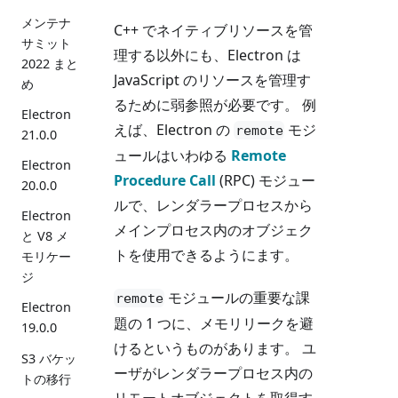
メンテナ
C++ でネイティブリソースを管
サミット
理する以外にも、Electron は
2022 まと
JavaScript のリソースを管理す
め
るために弱参照が必要です。 例
Electron
えば、Electron の
モジ
remote
21.0.0
ュールはいわゆる
Remote
Electron
Procedure Call
(RPC) モジュー
20.0.0
ルで、レンダラープロセスから
Electron
メインプロセス内のオブジェク
と V8 メ
トを使用できるようにます。
モリケー
ジ
モジュールの重要な課
remote
Electron
題の 1 つに、メモリリークを避
19.0.0
けるというものがあります。 ユ
S3 バケッ
ーザがレンダラープロセス内の
トの移行
リモートオブジェクトを取得す