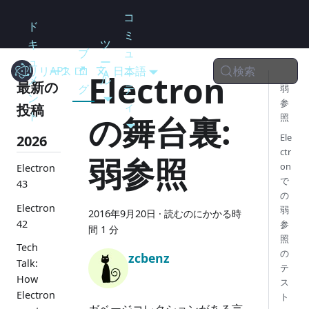
コ
ド
ミ
キ
ツ
ブ
ュ
ュ
ー
検索
リリース
Electron
API
ロ
日本語
ニ
Electron
メ
ル
最新の
グ
テ
弱
ン
参
ィ
投稿
ト
の舞台裏:
照
Ele
2026
ctr
弱参照
on
Electron
で
43
の
Electron
弱
2016年9月20日
·
読むのにかかる時
42
参
間 1 分
照
Tech
の
zcbenz
Talk:
テ
How
ス
Electron
ト
ガベージコレクションがある言