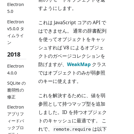
Electron
すようにします。
5.0
Electron
これは JavaScript コアの API で
v5.0.0 タ
はできません。 通常の辞書配列
イムライ
を使ってオブジェクトをキャッ
ン
シュすれば V8 によるオブジェ
2018
クトのガベージコレクションを
防げますが、
WeakMap
クラス
Electron
ではオブジェクトのみが弱参照
4.0.0
のキーに使えます。
SQLite の
脆弱性の
これを解決するために、値を弱
修正
参照として持つマップ型を追加
Electron
しました。ID を持つオブジェク
アプリフ
トのキャッシュに最適です。 こ
ィードバ
ックプロ
れで、
は以下
remote.require