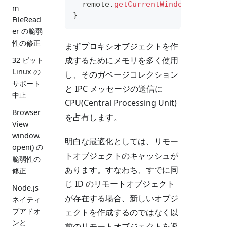
  remote
.
getCurrentWindow
(
)
;
m
}
FileRead
er の脆弱
性の修正
まずプロキシオブジェクトを作
成するためにメモリを多く使用
32 ビット
Linux の
し、そのガベージコレクション
サポート
と IPC メッセージの送信に
中止
CPU(Central Processing Unit)
Browser
を占有します。
View
window.
明白な最適化としては、リモー
open() の
トオブジェクトのキャッシュが
脆弱性の
あります。すなわち、すでに同
修正
じ ID のリモートオブジェクト
Node.js
が存在する場合、新しいオブジ
ネイティ
ブアドオ
ェクトを作成するのではなく以
ンと
前のリモートオブジェクトを返