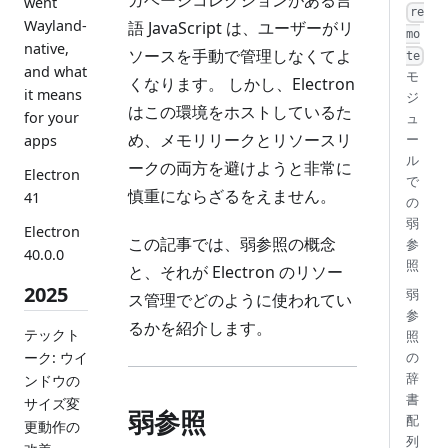
went
re
Wayland-
語 JavaScript は、ユーザーがリ
mo
native,
ソースを手動で管理しなくてよ
te
and what
モ
くなります。 しかし、Electron
it means
ジ
はこの環境をホストしているた
for your
ュ
め、メモリリークとリソースリ
ー
apps
ル
ークの両方を避けようと非常に
Electron
で
慎重にならざるをえません。
41
の
弱
Electron
この記事では、弱参照の概念
参
40.0.0
照
と、それが Electron のリソー
2025
弱
ス管理でどのように使われてい
参
るかを紹介します。
テックト
照
ーク: ウイ
の
辞
ンドウの
書
サイズ変
弱参照
配
更動作の
列