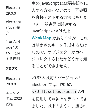
生の JavaScript には弱参照を代
Electron
入する方法がないので、弱参照
29.0.0
を直接テストする方法はありま
electron/
せん。 弱参照に関連する
rfcs の紹
JavaScript の API だと
介
WeakMap
がありますが、これ
"runAsN
は弱参照のキーを作成するだけ
ode" の
なので、オブジェクトがガベー
CVE に関
ジコレクトされたかどうかは知
する声明
ることができません。
2023
v0.37.8 以前のバージョンの
Electron
Electron では、内部の
28.0.0
API
v8Util.setDestructor
エコシス
を使用して弱参照をテストでき
テム 2023
総括
ました。以下のように、渡され