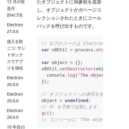
たオブジェクトに弱参照を追加
12 月の安
息月
し、オブジェクトがガベージコ
(Dec'23)
レクションされたときにコール
Electron
バックを呼び出すものです。
27.0.0
侵入を防
// 以下のコードは Electron < v0.
ごう: サン
var
 v8Util 
=
 process
.
atomBinding
(
ドボック
スでアプ
var
 object 
=
{
}
;
リを強化
v8Util
.
setDestructor
(
object
,
func
console
.
log
(
'The object is garb
Electron
}
)
;
26.0.0
Electron
// オブジェクトへの参照を全て削除しま
object 
=
undefined
;
25.0.0
// GC を手動で起動します。
Electron
gc
(
)
;
24.0.0
// コンソールに "The object is gar
10 年目の