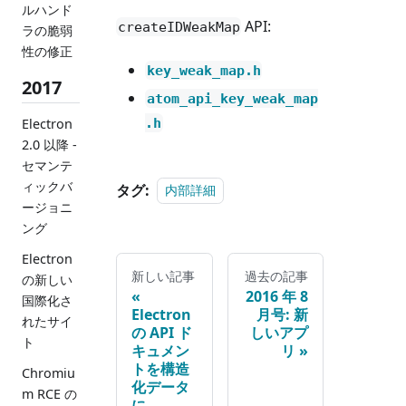
ルハンド
API:
createIDWeakMap
ラの脆弱
性の修正
key_weak_map.h
2017
atom_api_key_weak_map
.h
Electron
2.0 以降 -
セマンテ
ィックバ
タグ:
内部詳細
ージョニ
ング
Electron
新しい記事
過去の記事
の新しい
2016 年 8
国際化さ
Electron
月号: 新
れたサイ
の API ド
しいアプ
ト
キュメン
リ
トを構造
Chromiu
化データ
m RCE の
に