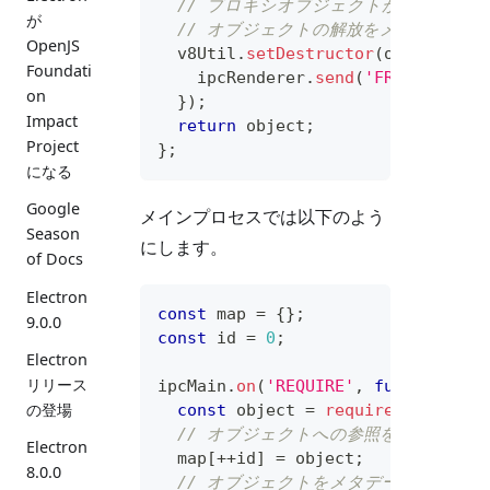
// プロキシオブジェクトがガベージ
が
// オブジェクトの解放をメインプロセ
OpenJS
  v8Util
.
setDestructor
(
object
,
fu
Foundati
    ipcRenderer
.
send
(
'FREE'
,
 meta
on
}
)
;
Impact
return
 object
;
Project
}
;
になる
Google
メインプロセスでは以下のよう
Season
にします。
of Docs
Electron
const
 map 
=
{
}
;
9.0.0
const
 id 
=
0
;
Electron
リリース
ipcMain
.
on
(
'REQUIRE'
,
function
(
e
の登場
const
 object 
=
require
(
name
)
;
// オブジェクトへの参照を追加します
Electron
  map
[
++
id
]
=
 object
;
8.0.0
// オブジェクトをメタデータに変換し