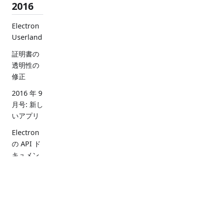
2016
Electron
Userland
証明書の
透明性の
修正
2016 年 9
月号: 新し
いアプリ
Electron
の API ド
キュメン
トを構造
化データ
に
ドキュ
チェッ
ツール
コミュニ
メント
クリス
ティ
Electron
ト
Electron
の舞台裏: