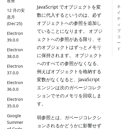
改善
JavaScript でオブジェクトを変
ネ
12 月の安
イ
数に代入するというのは、必ず
息月
テ
オブジェクトへの参照を追加し
(Dec'25)
ィ
ていることになります。 オブジ
ブ
Electron
コ
ェクトへの参照がある限り、そ
39.0.0
ー
のオブジェクトはずっとメモリ
ド
Electron
に保持されます。 オブジェクト
38.0.0
へのすべての参照がなくなる、
Electron
例えばオブジェクトを格納する
37.0.0
変数がなくなると、JavaScript
Electron
エンジンは次のガベージコレク
36.0.0
ションでそのメモリを回収しま
Electron
す。
35.0.0
Google
弱参照とは、ガベージコレクシ
Summer
ョンされるかどうかに影響せず
of Code