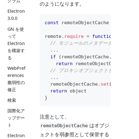
グラム
のようになります。
Electron
3.0.0
const
 remoteObjectCache 
=
 v8Util
.
GN を使
って
remote
.
require
=
function
(
name
)
// モジュールのメタデータを返すよ
Electron
...
を構築す
if
(
remoteObjectCache
.
has
(
meta
.
る
return
 remoteObjectCache
.
get
(
WebPref
// プロキシオブジェクトを作成します
erences
...
脆弱性の
  remoteObjectCache
.
set
(
meta
.
id
,
 
修正
return
 object
}
検索
国際化ア
注意として、
ップデー
はオブジ
ト
remoteObjectCache
ェクトを弱参照として保管する
Electron