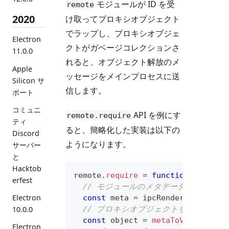
モジュールが ID を受
remote
2020
け取ってプロキシオブジェクト
でラップし、プロキシオブジェ
Electron
クトがガベージコレクションさ
11.0.0
れると、オブジェクト解放のメ
Apple
ッセージをメインプロセスに送
Silicon サ
信します。
ポート
コミュニ
API を例にす
remote.require
ティ
ると、簡略化した実装は以下の
Discord
ようになります。
サーバー
と
Hacktob
remote
.
require
=
function
(
name
)
erfest
// モジュールのメタデータを返すよ
Electron
const
 meta 
=
 ipcRenderer
.
sendSy
// プロキシオブジェクトを作成します
10.0.0
const
 object 
=
metaToValue
(
meta
Electron