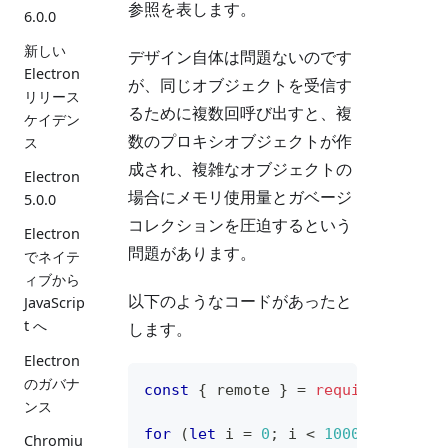
参照を表します。
6.0.0
新しい
デザイン自体は問題ないのです
Electron
が、同じオブジェクトを受信す
リリース
るために複数回呼び出すと、複
ケイデン
数のプロキシオブジェクトが作
ス
成され、複雑なオブジェクトの
Electron
場合にメモリ使用量とガベージ
5.0.0
コレクションを圧迫するという
Electron
問題があります。
でネイテ
ィブから
以下のようなコードがあったと
JavaScrip
t へ
します。
Electron
のガバナ
const
{
 remote 
}
=
require
(
'elect
ンス
for
(
let
 i 
=
0
;
 i 
<
10000
;
++
i
)
{
Chromiu