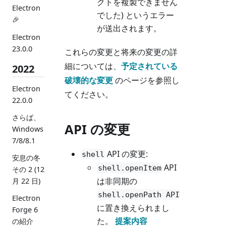
クトを複製できません
Electron
でした) というエラー
🎉
が送出されます。
Electron
23.0.0
これらの変更と将来の変更の詳
細については、
予定されている
2022
破壊的な変更
のページを参照し
Electron
てください。
22.0.0
さらば、
API の変更
Windows
7/8/8.1
API の変更:
shell
安息の冬
API
shell.openItem
その 2 (12
は非同期の
月 22 日)
shell.openPath API
Electron
に置き換えられまし
Forge 6
た。
提案内容
の紹介