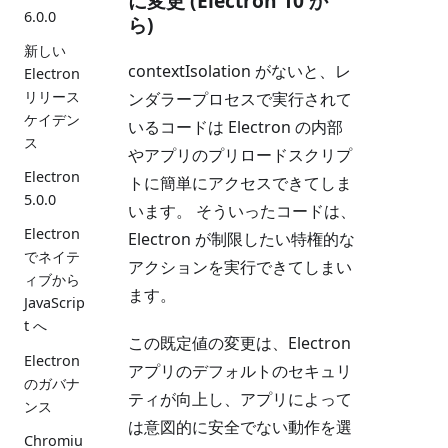
に変更 (Electron 10 か
6.0.0
ら)
新しい
contextIsolation がないと、レ
Electron
リリース
ンダラープロセスで実行されて
ケイデン
いるコードは Electron の内部
ス
やアプリのプリロードスクリプ
Electron
トに簡単にアクセスできてしま
5.0.0
います。 そういったコードは、
Electron
Electron が制限したい特権的な
でネイテ
アクションを実行できてしまい
ィブから
ます。
JavaScrip
t へ
この既定値の変更は、Electron
Electron
アプリのデフォルトのセキュリ
のガバナ
ティが向上し、アプリによって
ンス
は意図的に安全でない動作を選
Chromiu