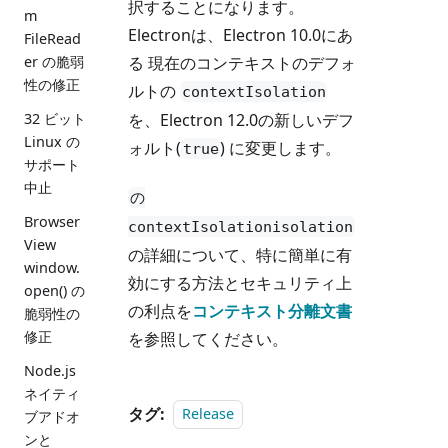
択することになります。
m
Electronは、Electron 10.0にあ
FileRead
る 現在のコンテキストのデフォ
er の脆弱
性の修正
ルトの
contextIsolation
を、Electron 12.0の新しいデフ
32 ビット
Linux の
ォルト(
) に変更します。
true
サポート
中止
の
Browser
contextIsolationisolation
View
の詳細について、特に簡単に有
window.
効にする方法とセキュリティ上
open() の
の利点を
コンテキスト分離文書
脆弱性の
修正
を参照してください。
Node.js
ネイティ
タグ:
Release
ブアドオ
ンと