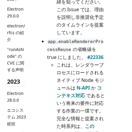
緯を知ってください。
この Issue では、理由
Electron
29.0.0
を説明し非推奨化予定
のタイムラインを提案
electron/
しています。
rfcs の紹
介
app.enableRendererPro
の省略値を
"runAsN
cessReuse
ode" の
true にしました。
#22336
CVE に関
これは、レンダラープ
する声明
ロセスにロードされる
ネイティブ Node モジ
2023
ュールは
N-API
か
コ
Electron
ンテキス対応
であると
28.0.0
いう将来の要件に対応
エコシス
する作業の一環です。
テム 2023
完全な情報と提案され
総括
た時系列は、
この