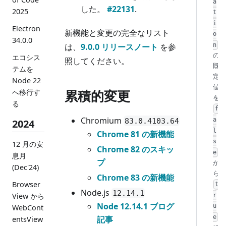
a
した。
#22131
.
2025
t
i
Electron
新機能と変更の完全なリスト
o
34.0.0
は、
9.0.0 リリースノート
を参
n
の
エコシス
照してください。
既
テムを
定
Node 22
値
累積的変更
へ移行す
を
る
f
Chromium
a
83.0.4103.64
2024
l
Chrome 81 の新機能
s
12 月の安
Chrome 82 のスキッ
e
息月
プ
か
(Dec'24)
ら
Chrome 83 の新機能
Browser
t
Node.js
12.14.1
View から
r
Node 12.14.1 ブログ
u
WebCont
e
記事
entsView