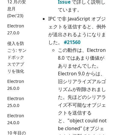
Issue
で詳しく説明し
12 月の安
息月
ています。
(Dec'23)
IPC で非 JavaScript オブジ
Electron
ェクトを送信すると、例外
27.0.0
が送出されるようになりま
した。
#21560
侵入を防
この動作は、Electron
ごう: サン
ドボック
8.0 ではあまり価値が
スでアプ
ありませんでした。
リを強化
Electron 9.0 からは、
旧シリアライズアルゴ
Electron
26.0.0
リズムが削除されまし
た。先ほどのシリアラ
Electron
イズ不可能なオブジェ
25.0.0
クトを送信する
Electron
と、"object could not
24.0.0
be cloned" (オブジェ
10 年目の