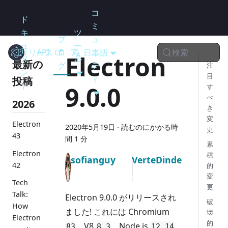
コ
ド
ミ
キ
ツ
ブ
ュ
ュ
ー
検索
リリース
Electron
API
ロ
日本語
ニ
Electron
メ
ル
最新の
グ
テ
注
ン
目
ィ
投稿
ト
9.0.0
す
べ
2026
き
変
Electron
2020年5月19日
·
読むのにかかる時
更
43
間 1 分
累
Electron
積
sofianguy
VerteDinde
42
的
変
Tech
更
Talk:
Electron 9.0.0 がリリースされ
破
How
ました! これには Chromium
壊
Electron
的
、V8
、Node.js
83
8.3
12.14