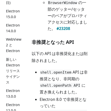
の一
日)
BrowserWindow
部のゲッター/セッタ
Electron
ーのペアがプロパティ
15.0.0
アクセスに対応しまし
Electron
た。
#23208
14.0.0
WebView
非推奨となった API
2 と
Electron
以下の API は非推奨化または削
新しい
除されました。
Electron
リリース
API は非
shell.openItem
ケイデン
推奨となり、非同期の
ス
に
shell.openPath API
Electron
置き換えられました。
13.0.0
Electron 8.0 で非推奨とな
Electron
っていた
12.0.0