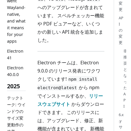
went
変
へのアップグレードが含まれて
Wayland-
更
native,
います。 スペルチェッカー機能
AP
and what
や PDF ビュアーなど、いくつ
I
it means
の
かの新しい API 統合を追加しま
for your
変
した。
apps
更
Electron
非
推
41
Electron チームは、Electron
奨
Electron
と
9.0.0 のリリース発表にワクワ
40.0.0
な
クしています!
npm install
っ
2025
から npm
electron@latest
た
A
でインストールするか、
リリー
テックト
P
スウェブサイト
からダウンロー
ーク: ウイ
I
ンドウの
ドできます。 このリリースに
6.x
サイズ変
は、アップグレード、修正、新
.y
更動作の
サ
機能が含まれています。 新機能