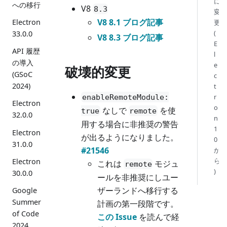
に
への移行
V8
8.3
変
V8 8.1 ブログ記事
Electron
更
(
33.0.0
V8 8.3 ブログ記事
E
API 履歴
l
の導入
e
破壊的変更
(GSoC
c
2024)
t
r
enableRemoteModule:
Electron
o
なしで
を使
true
remote
32.0.0
n
用する場合に非推奨の警告
1
Electron
が出るようになりました。
0
31.0.0
#21546
か
ら
Electron
これは
モジュ
remote
)
30.0.0
ールを非推奨にしユー
ザーランドへ移行する
Google
Summer
計画の第一段階です。
of Code
この Issue
を読んで経
2024