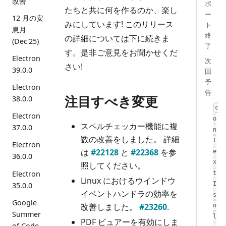
改善
ポ
たちと共に何を作るのか、楽し
ー
12 月の安
みにしています! このリリース
ト
息月
終
の詳細については下に続きま
(Dec'25)
了
す。是非ご意見をお聞かせくだ
Electron
次
さい!
39.0.0
回
予
Electron
告
注目すべき変更
38.0.0
c
Electron
o
スペルチェッカー機能に複
37.0.0
n
数の改善をしました。 詳細
t
Electron
は
#22128
と
#22368
を参
e
36.0.0
x
照してください。
Electron
t
Linux におけるウインドウ
I
35.0.0
イベントハンドラの効率を
s
Google
改善しました。
#23260
.
o
Summer
l
PDF ビュアーを有効にしま
of Code