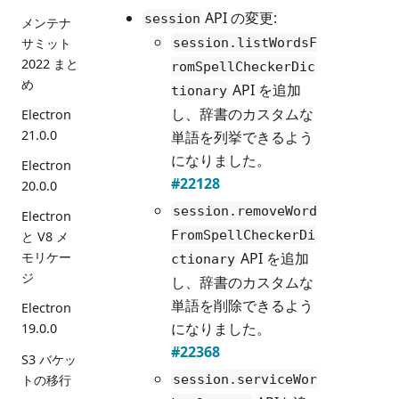
API の変更:
session
メンテナ
session.listWordsF
サミット
2022 まと
romSpellCheckerDic
め
API を追加
tionary
し、辞書のカスタムな
Electron
21.0.0
単語を列挙できるよう
になりました。
Electron
#22128
20.0.0
session.removeWord
Electron
FromSpellCheckerDi
と V8 メ
API を追加
モリケー
ctionary
ジ
し、辞書のカスタムな
単語を削除できるよう
Electron
になりました。
19.0.0
#22368
S3 バケッ
トの移行
session.serviceWor