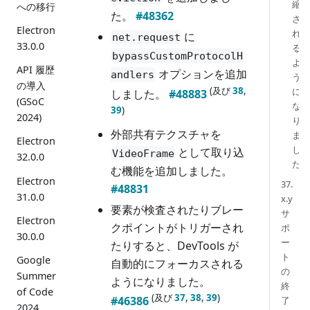
縮
への移行
た。
#48362
さ
Electron
れ
に
net.request
33.0.0
る
bypassCustomProtocolH
よ
API 履歴
オプションを追加
andlers
う
の導入
(及び
38
,
に
しました。
#48883
(GSoC
な
39
)
2024)
り
外部共有テクスチャを
ま
Electron
し
として取り込
VideoFrame
32.0.0
た
む機能を追加しました。
Electron
37.
#48831
31.0.0
x.y
要素が検査されたりブレー
サ
Electron
クポイントがトリガーされ
ポ
30.0.0
ー
たりすると、DevTools が
ト
Google
自動的にフォーカスされる
の
Summer
ようになりました。
終
of Code
(及び
37
,
38
,
39
)
#46386
了
2024