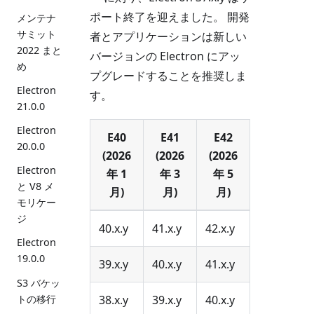
ポート終了を迎えました。 開発
メンテナ
サミット
者とアプリケーションは新しい
2022 まと
バージョンの Electron にアッ
め
プグレードすることを推奨しま
Electron
す。
21.0.0
Electron
E40
E41
E42
20.0.0
(2026
(2026
(2026
Electron
年 1
年 3
年 5
と V8 メ
月)
月)
月)
モリケー
ジ
40.x.y
41.x.y
42.x.y
Electron
19.0.0
39.x.y
40.x.y
41.x.y
S3 バケッ
トの移行
38.x.y
39.x.y
40.x.y