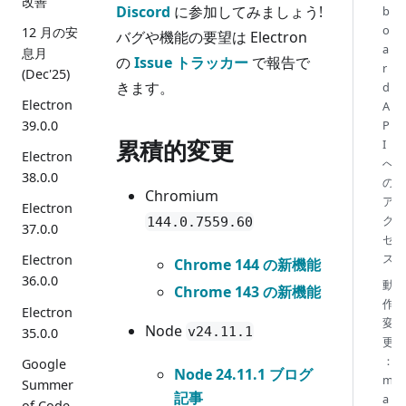
改善
Discord
に参加してみましょう!
b
o
12 月の安
バグや機能の要望は Electron
a
息月
の
Issue トラッカー
で報告で
r
(Dec'25)
きます。
d
Electron
A
39.0.0
P
累積的変更
I
Electron
へ
38.0.0
の
Chromium
ア
Electron
ク
144.0.7559.60
37.0.0
セ
ス
Electron
Chrome 144 の新機能
36.0.0
動
Chrome 143 の新機能
作
Electron
変
Node
v24.11.1
35.0.0
更
：
Google
Node 24.11.1 ブログ
m
Summer
記事
a
of Code