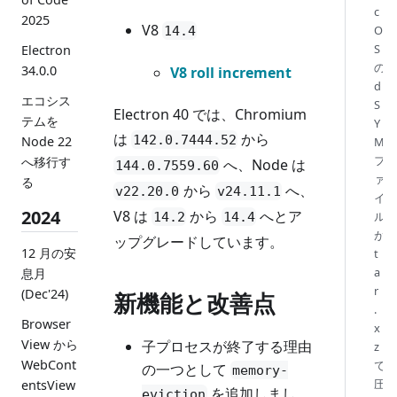
c
2025
V8
O
14.4
S
Electron
の
34.0.0
V8 roll increment
d
エコシス
S
Electron 40 では、Chromium
テムを
Y
は
から
142.0.7444.52
Node 22
M
フ
へ移行す
へ、Node は
144.0.7559.60
ァ
る
から
へ、
v22.20.0
v24.11.1
イ
2024
V8 は
から
へとア
ル
14.2
14.4
が
ップグレードしています。
12 月の安
t
a
息月
r
(Dec'24)
新機能と改善点
.
Browser
x
View から
子プロセスが終了する理由
z
WebCont
で
の一つとして
memory-
圧
entsView
を追加しまし
eviction