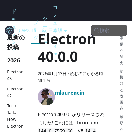
コ
ド
ミ
キ
ツ
ブ
ュ
ュ
ー
検索
リリース
Electron
API
ロ
日本語
ニ
Electron
メ
ル
最新の
グ
テ
累
ン
積
ィ
投稿
ト
40.0.0
的
変
2026
更
新
Electron
2026年1月13日
·
読むのにかかる時
機
43
間 1 分
能
Electron
と
mlaurencin
42
改
善
Tech
点
Talk:
Electron 40.0.0 がリリースされ
破
How
ました! これには Chromium
壊
Electron
的
、V8
、
144.0.7559.60
14.4