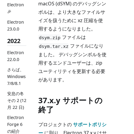
macOS (dSYM) のデバッグシン
Electron
ボルは、より大きなファイルサ
🎉
イズを扱うために xz 圧縮を使
Electron
用するようになりました。
23.0.0
ファイルは
dsym.zip
2022
ファイルになり
dsym.tar.xz
Electron
ました。 デバッグシンボルを使
22.0.0
用するエンドユーザーは、zip
さらば、
ユーティリティを更新する必要
Windows
があります。
7/8/8.1
安息の冬
37.x.y サポートの
その 2 (12
終了
月 22 日)
Electron
プロジェクトの
サポートポリシ
Forge 6
の紹介
ー
に則り、Electron 37.x.y はサ