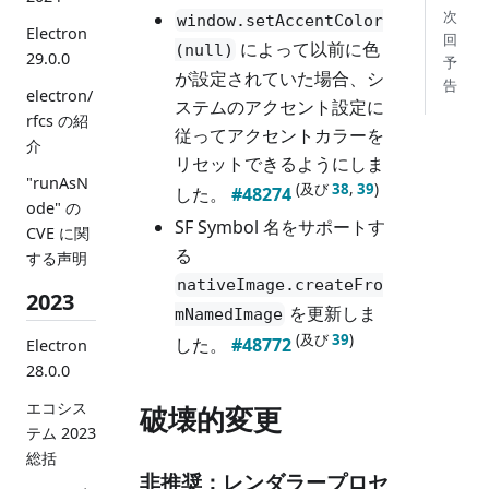
次
window.setAccentColor
Electron
回
によって以前に色
(null)
29.0.0
予
が設定されていた場合、シ
告
electron/
ステムのアクセント設定に
rfcs の紹
従ってアクセントカラーを
介
リセットできるようにしま
"runAsN
(及び
38
,
39
)
した。
#48274
ode" の
SF Symbol 名をサポートす
CVE に関
る
する声明
nativeImage.createFro
2023
を更新しま
mNamedImage
(及び
39
)
した。
#48772
Electron
28.0.0
エコシス
破壊的変更
テム 2023
総括
非推奨：レンダラープロセ