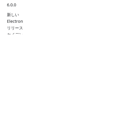
6.0.0
新しい
Electron
リリース
ケイデン
ス
Electron
ドキュ
チェッ
ツール
コミュニ
5.0.0
メント
クリス
ティ
ト
Electron
Electron
始めま
ガバナン
でネイテ
Forge
パフォ
ィブから
しょう
ス
Electron
JavaScrip
ーマン
API リ
リソース
t へ
Fiddle
ス
ファレ
Discord
Electron
セキュ
ンス
Bluesky
のガバナ
リティ
ンス
X
Chromiu
Mastodon