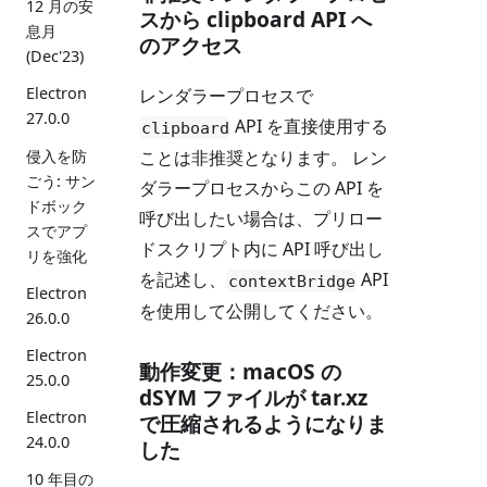
12 月の安
スから clipboard API へ
息月
のアクセス
(Dec'23)
Electron
レンダラープロセスで
27.0.0
API を直接使用する
clipboard
侵入を防
ことは非推奨となります。 レン
ごう: サン
ダラープロセスからこの API を
ドボック
呼び出したい場合は、プリロー
スでアプ
ドスクリプト内に API 呼び出し
リを強化
を記述し、
API
contextBridge
Electron
を使用して公開してください。
26.0.0
Electron
動作変更：macOS の
25.0.0
dSYM ファイルが tar.xz
Electron
で圧縮されるようになりま
24.0.0
した
10 年目の