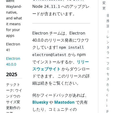
went
変
Node
へのアップグレ
Wayland-
24.11.1
更
native,
ードが含まれています。
非
and what
推
it means
奨
for your
：
Electron チームは、Electron
apps
レ
40.0.0 のリリース発表にワクワ
ン
Electron
クしています!
ダ
npm install
41
ラ
から npm
electron@latest
ー
Electron
でインストールするか、
リリー
プ
40.0.0
スウェブサイト
からダウンロー
ロ
2025
セ
ドできます。 このリリースの詳
ス
細は続きをご覧ください。
テックト
か
ら
ーク: ウイ
何かフィードバックがあれば、
c
ンドウの
l
サイズ変
Bluesky
や
Mastodon
で共有
i
更動作の
したり、コミュニティの
p