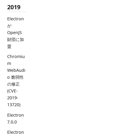
2019
Electron
が
OpenJS
財団に加
盟
Chromiu
m
WebAudi
o 脆弱性
の修正
(CVE-
2019-
13720)
Electron
7.0.0
Electron