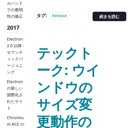
ルハンド
ラの脆弱
タグ:
Release
性の修正
続きを読む
2017
Electron
2.0 以降 -
テックト
セマンテ
ィックバ
ーク: ウイ
ージョニ
ング
ンドウの
Electron
の新しい
国際化さ
サイズ変
れたサイ
ト
更動作の
Chromiu
m RCE の