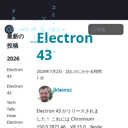
コ
ド
ミ
キ
ツ
ブ
ュ
ュ
ー
検索
リリース
Electron
API
ロ
日本語
ニ
Electron
メ
ル
最新の
グ
テ
ン
ィ
投稿
ト
43
2026
Electron
2026年7月2日
·
読むのにかかる時間
43
1 分
Electron
jkleinsc
42
Tech
Talk:
Electron 43 がリリースされま
How
した！ これには Chromium
Electron
150.0.7871.46、V8 15.0、Node