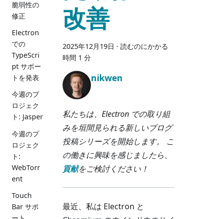
脆弱性の
改善
修正
Electron
での
2025年12月19日
·
読むのにかかる
TypeScri
時間 1 分
pt サポー
nikwen
トを発表
今週のプ
ロジェク
私たちは、Electron での取り組
ト: Jasper
みを垣間見られる新しいブログ
今週のプ
投稿シリーズを開始します。 こ
ロジェク
の働きに興味を感じましたら、
ト:
WebTorr
貢献
をご検討ください！
ent
Touch
最近、私は Electron と
Bar サポ
ート