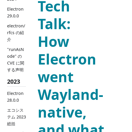
Tech
Electron
29.0.0
Talk:
electron/
rfcs の紹
How
介
"runAsN
Electron
ode" の
CVE に関
する声明
went
2023
Wayland-
Electron
28.0.0
native,
エコシス
テム 2023
and what
総括