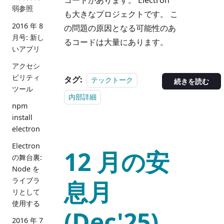
弱参照
も大きなプロジェクトです。 こ
2016 年 8
の問題の原因となる可能性のあ
月号: 新し
るコードは大量にあります。
いアプリ
アクセシ
ビリティ
タグ:
テックトーク
続きを読む
ツール
内部詳細
npm
install
electron
Electron
12 月の安
の舞台裏:
Node を
息月
ライブラ
リとして
使用する
(Dec'25)
2016 年 7