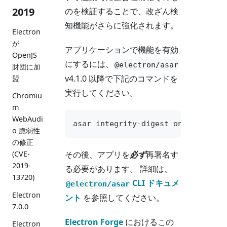
2019
のを検証することで、改ざん検
知機能がさらに強化されます。
Electron
が
アプリケーションで機能を有効
OpenJS
にするには、
@electron/asar
財団に加
v4.1.0 以降で下記のコマンドを
盟
実行してください。
Chromiu
m
WebAudi
asar integrity-digest on /path/to
o 脆弱性
の修正
その後、アプリを
必ず
再署名す
(CVE-
2019-
る必要があります。 詳細は、
13720)
CLI ドキュメ
@electron/asar
Electron
ント
を参照してください。
7.0.0
Electron Forge
におけるこの
Electron