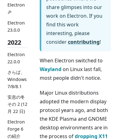
Electron
share glimpses into our
🎉
work on Electron. If you
Electron
find this work
23.0.0
interesting, please
2022
consider
contributing
!
Electron
When Electron switched to
22.0.0
Wayland
on Linux last fall,
さらば、
most people didn't notice.
Windows
7/8/8.1
Major Linux distributions
安息の冬
adopted the modern display
その 2 (12
protocol years ago, and both
月 22 日)
the KDE Plasma and GNOME
Electron
desktop environments are in
Forge 6
the process of
dropping X11
の紹介