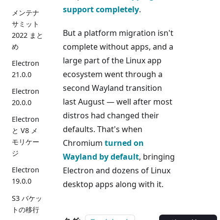
support
completely
.
メンテナ
サミット
But a platform migration isn't
2022 まと
complete without apps, and a
め
large part of the Linux app
Electron
ecosystem went through a
21.0.0
second Wayland transition
Electron
last August — well after most
20.0.0
distros had changed their
Electron
defaults. That's when
と V8 メ
モリケー
Chromium
turned on
ジ
Wayland by default
, bringing
Electron and dozens of Linux
Electron
19.0.0
desktop apps along with it.
S3 バケッ
トの移行