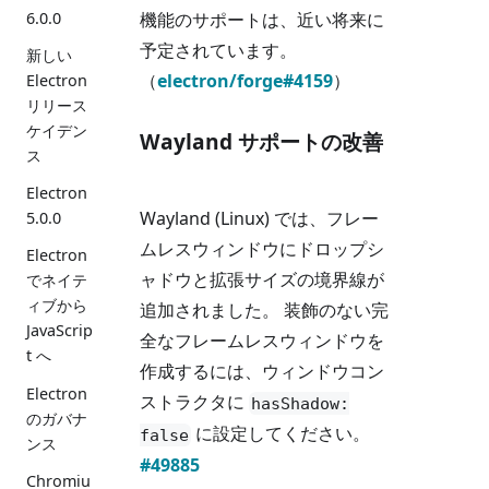
6.0.0
機能のサポートは、近い将来に
予定されています。
新しい
（
electron/forge#4159
）
Electron
リリース
ケイデン
Wayland サポートの改善
ス
Electron
Wayland (Linux) では、フレー
5.0.0
ムレスウィンドウにドロップシ
Electron
ャドウと拡張サイズの境界線が
でネイテ
ィブから
追加されました。 装飾のない完
JavaScrip
全なフレームレスウィンドウを
t へ
作成するには、ウィンドウコン
Electron
ストラクタに
hasShadow:
のガバナ
に設定してください。
false
ンス
#49885
Chromiu