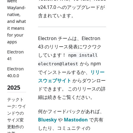
went
v24.17.0 へのアップグレードが
Wayland-
native,
含まれています。
and what
it means
for your
Electron チームは、Electron
apps
43 のリリース発表にワクワク
Electron
しています！
npm install
41
から npm
electron@latest
Electron
でインストールするか、
リリー
40.0.0
スウェブサイト
からダウンロー
2025
ドできます。 このリリースの詳
細は続きをご覧ください。
テックト
ーク: ウイ
何かフィードバックがあれば、
ンドウの
Bluesky
や
Mastodon
で共有
サイズ変
更動作の
したり、コミュニティの