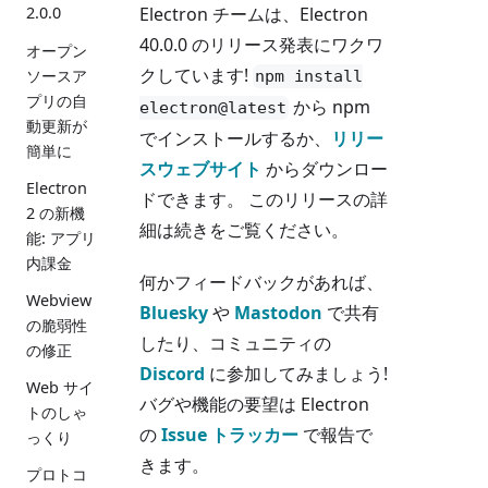
Electron チームは、Electron
2.0.0
40.0.0 のリリース発表にワクワ
オープン
クしています!
ソースア
npm install
プリの自
から npm
electron@latest
動更新が
でインストールするか、
リリー
簡単に
スウェブサイト
からダウンロー
Electron
ドできます。 このリリースの詳
2 の新機
細は続きをご覧ください。
能: アプリ
内課金
何かフィードバックがあれば、
Webview
Bluesky
や
Mastodon
で共有
の脆弱性
したり、コミュニティの
の修正
Discord
に参加してみましょう!
Web サイ
バグや機能の要望は Electron
トのしゃ
の
Issue トラッカー
で報告で
っくり
きます。
プロトコ