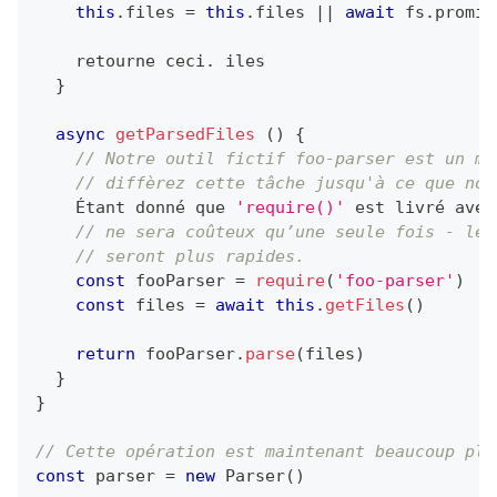
this
.
files
=
this
.
files
||
await
 fs
.
promis
    retourne ceci
.
iles
}
async
getParsedFiles
(
)
{
// Notre outil fictif foo-parser est un mo
// diffèrez cette tâche jusqu'à ce que nou
    Étant donné que 
'require()'
 est livré avec
// ne sera coûteux qu’une seule fois - les
// seront plus rapides.
const
 fooParser 
=
require
(
'foo-parser'
)
const
 files 
=
await
this
.
getFiles
(
)
return
 fooParser
.
parse
(
files
)
}
}
// Cette opération est maintenant beaucoup plu
const
 parser 
=
new
Parser
(
)