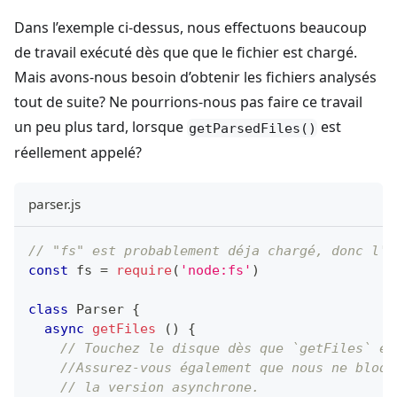
Dans l’exemple ci-dessus, nous effectuons beaucoup
de travail exécuté dès que que le fichier est chargé.
Mais avons-nous besoin d’obtenir les fichiers analysés
tout de suite? Ne pourrions-nous pas faire ce travail
un peu plus tard, lorsque
est
getParsedFiles()
réellement appelé?
parser.js
// "fs" est probablement déja chargé, donc l'a
const
 fs 
=
require
(
'node:fs'
)
class
Parser
{
async
getFiles
(
)
{
// Touchez le disque dès que `getFiles` es
//Assurez-vous également que nous ne bloqu
// la version asynchrone.