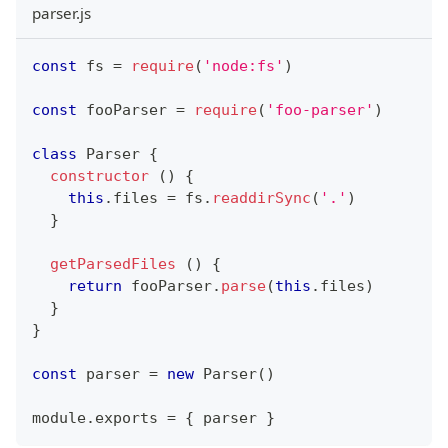
parser.js
const
 fs 
=
require
(
'node:fs'
)
const
 fooParser 
=
require
(
'foo-parser'
)
class
Parser
{
constructor
(
)
{
this
.
files
=
 fs
.
readdirSync
(
'.'
)
}
getParsedFiles
(
)
{
return
 fooParser
.
parse
(
this
.
files
)
}
}
const
 parser 
=
new
Parser
(
)
module
.
exports
=
{
 parser 
}