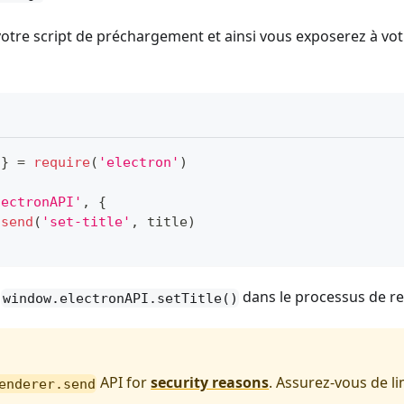
 votre script de préchargement et ainsi vous exposerez à vo
 
}
=
require
(
'electron'
)
lectronAPI'
,
{
.
send
(
'set-title'
,
 title
)
n
dans le processus de r
window.electronAPI.setTitle()
API for
security reasons
. Assurez-vous de li
enderer.send