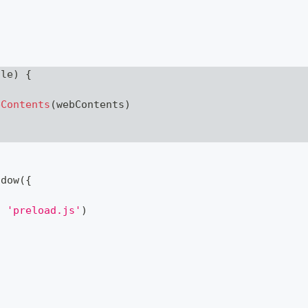
tle
)
{
bContents
(
webContents
)
ndow
(
{
,
'preload.js'
)
)