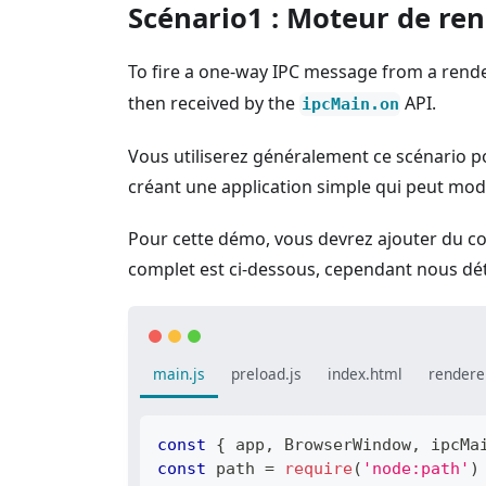
Scénario1 : Moteur de ren
To fire a one-way IPC message from a rende
then received by the
API.
ipcMain.on
Vous utiliserez généralement ce scénario p
créant une application simple qui peut modi
Pour cette démo, vous devrez ajouter du co
complet est ci-dessous, cependant nous déta
main.js
preload.js
index.html
renderer
const
{
 app
,
BrowserWindow
,
 ipcMa
const
 path 
=
require
(
'node:path'
)