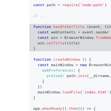
const
 path 
=
require
(
'node:path'
)
// ...
function
handleSetTitle
(
event
,
 ti
const
 webContents 
=
 event
.
sender
const
 win 
=
BrowserWindow
.
fromWe
  win
.
setTitle
(
title
)
}
function
createWindow
(
)
{
const
 mainWindow 
=
new
BrowserWi
webPreferences
:
{
preload
:
 path
.
join
(
__dirname
}
}
)
  mainWindow
.
loadFile
(
'index.html'
}
app
.
whenReady
(
)
.
then
(
(
)
=>
{