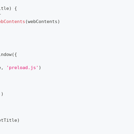
itle
)
{
r
ebContents
(
webContents
)
indow
(
{
e
,
'preload.js'
)
'
)
etTitle
)