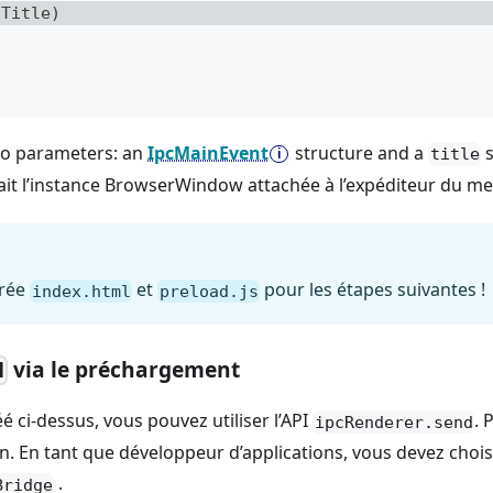
tTitle
)
wo parameters: an
IpcMainEvent
structure and a
s
title
rait l’instance BrowserWindow attachée à l’expéditeur du mes
trée
et
pour les étapes suivantes !
index.html
preload.js
via le préchargement
d
 ci-dessus, vous pouvez utiliser l’API
. 
ipcRenderer.send
. En tant que développeur d’applications, vous devez choisir
.
Bridge