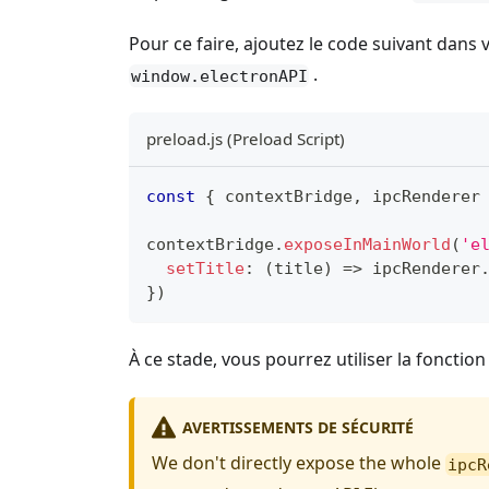
Pour ce faire, ajoutez le code suivant dans
.
window.electronAPI
preload.js (Preload Script)
const
{
 contextBridge
,
 ipcRenderer
contextBridge
.
exposeInMainWorld
(
'e
setTitle
:
(
title
)
=>
 ipcRenderer
}
)
À ce stade, vous pourrez utiliser la fonctio
AVERTISSEMENTS DE SÉCURITÉ
We don't directly expose the whole
ipcR