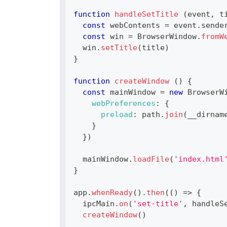
function
handleSetTitle
(
event
,
 t
const
 webContents 
=
 event
.
sende
const
 win 
=
BrowserWindow
.
fromW
  win
.
setTitle
(
title
)
}
function
createWindow
(
)
{
const
 mainWindow 
=
new
BrowserW
webPreferences
:
{
preload
:
 path
.
join
(
__dirnam
}
}
)
  mainWindow
.
loadFile
(
'index.html
}
app
.
whenReady
(
)
.
then
(
(
)
=>
{
  ipcMain
.
on
(
'set-title'
,
 handleS
createWindow
(
)