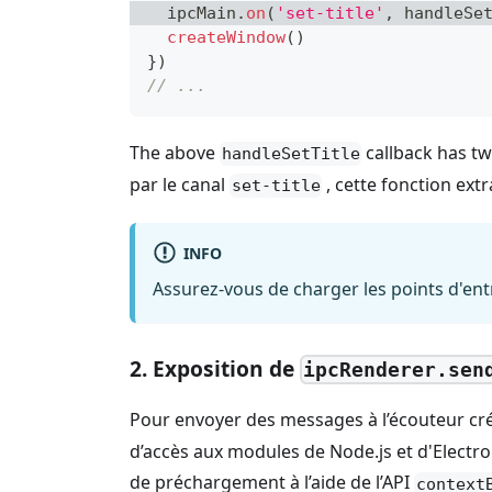
  ipcMain
.
on
(
'set-title'
,
 handleSe
createWindow
(
)
}
)
// ...
The above
callback has t
handleSetTitle
par le canal
, cette fonction ext
set-title
INFO
Assurez-vous de charger les points d'en
2. Exposition de
ipcRenderer.sen
Pour envoyer des messages à l’écouteur créé
d’accès aux modules de Node.js et d'Electron
de préchargement à l’aide de l’API
context