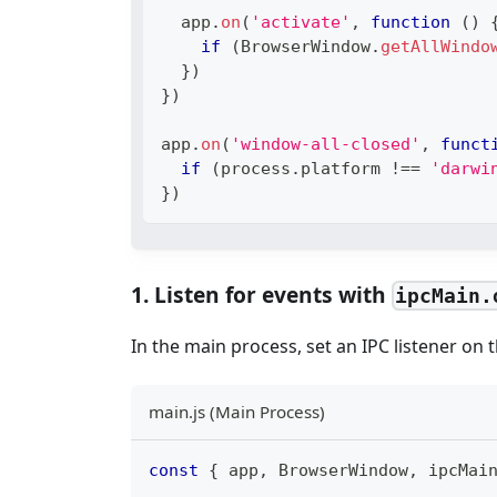
  app
.
on
(
'activate'
,
function
(
)
if
(
BrowserWindow
.
getAllWindo
}
)
}
)
app
.
on
(
'window-all-closed'
,
funct
if
(
process
.
platform
!==
'darwi
}
)
1. Listen for events with
ipcMain.
In the main process, set an IPC listener on 
main.js (Main Process)
const
{
 app
,
BrowserWindow
,
 ipcMai