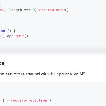
{
ws
(
)
.
length
===
0
)
createWindow
(
)
ion
(
)
{
n'
)
 app
.
quit
(
)
on
the
channel with the
API:
set-title
ipcMain.on
n 
}
=
require
(
'electron'
)