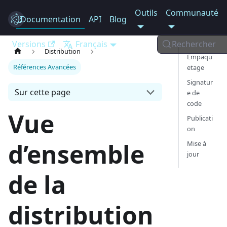
Outils
Communauté
Documentation
Electron
API
Blog
Versions
Français
Rechercher
Distribution
Empaqu
Références Avancées
etage
Signatur
Sur cette page
e de
code
Vue
Publicati
on
d’ensemble
Mise à
jour
de la
distribution