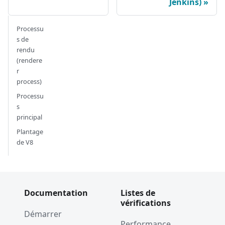
Jenkins)
Processu
s de
rendu
(rendere
r
process)
Processu
s
principal
Plantage
de V8
Documentation
Listes de
vérifications
Démarrer
Performance