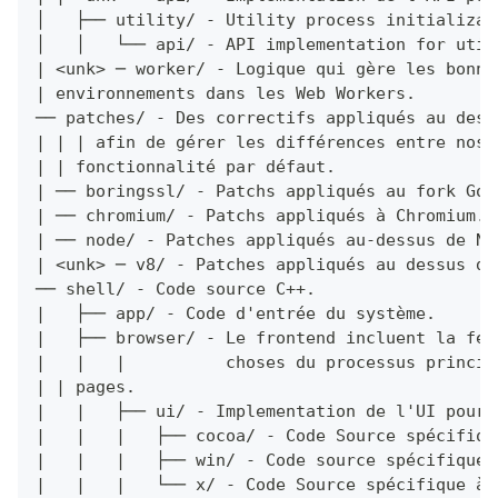
│   ├── utility/ - Utility process initializat
│   │   └── api/ - API implementation for util
| <unk> ─ worker/ - Logique qui gère les bonne
| environnements dans les Web Workers.
── patches/ - Des correctifs appliqués au dess
| | | afin de gérer les différences entre nos 
| | fonctionnalité par défaut.
| ── boringssl/ - Patchs appliqués au fork Goo
| ── chromium/ - Patchs appliqués à Chromium.
| ── node/ - Patches appliqués au-dessus de No
| <unk> ─ v8/ - Patches appliqués au dessus du
── shell/ - Code source C++.
|   ├── app/ - Code d'entrée du système.
|   ├── browser/ - Le frontend incluent la fen
|   |   |          choses du processus princip
| | pages.
|   |   ├── ui/ - Implementation de l'UI pour 
|   |   |   ├── cocoa/ - Code Source spécifiqu
|   |   |   ├── win/ - Code source spécifique 
|   |   |   └── x/ - Code Source spécifique à 