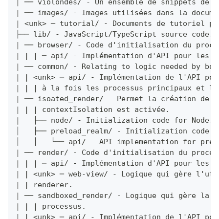
| ── violondes/ - Un ensemble de snippets de c
| ── images/ - Images utilisées dans la docume
| <unk> ─ tutorial/ - Documents de tutoriel po
├── lib/ - JavaScript/TypeScript source code.
| ── browser/ - Code d'initialisation du proce
| | | ─ api/ - Implémentation d'API pour les m
| ── common/ - Relating to logic needed by bot
| | <unk> ─ api/ - Implémentation de l'API pou
| | | à la fois les processus principaux et le
| ── isoated_render/ - Permet la création de p
| | | contextIsolation est activée.
|   ├── node/ - Initialization code for Node.j
│   ├── preload_realm/ - Initialization code f
│   │   └── api/ - API implementation for prel
| ── render/ - Code d'initialisation du proces
| | | ─ api/ - Implémentation d'API pour les m
| | <unk> ─ web-view/ - Logique qui gère l'uti
| | renderer.
| ── sandboxed_render/ - Logique qui gère la c
| | | processus.
| | <unk> ─ api/ - Implémentation de l'API pou