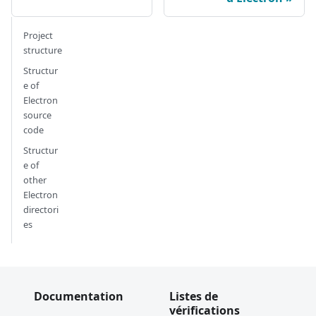
Project
structure
Structur
e of
Electron
source
code
Structur
e of
other
Electron
directori
es
Documentation
Listes de
vérifications