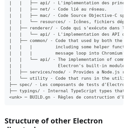
|   |   ├── api/ - L'implementation des princi
|   |   ├── net/ - Code lié au réseau.
|   |   ├── mac/ - Code Source Objective-C spé
|   |   └── resources/ - Icônes, fichiers dépe
|   ├── renderer/ - Code qui s'exécute dans le
|   |   └── api/ - L'implementation des API de
|   ├── common/ - Code that used by both the m
|   |   |         including some helper functi
|   |   |         message loop into Chromium's
|   |   └── api/ - The implementation of commo
|   |              Electron's built-in modules
│   ├── services/node/ - Provides a Node.js ru
│   └── utility - Code that runs in the utilit
├── spec/ - Les composants de tests d'Electron
├── typings/ - Internal TypeScript types that 
<unk> ─ BUILD.gn - Règles de construction d'El
Structure of other Electron