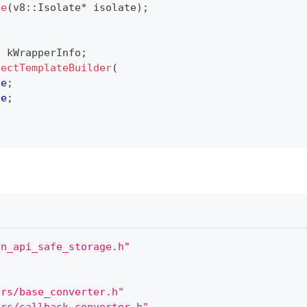
te
(
v8
::
Isolate
*
 isolate
)
;
o kWrapperInfo
;
jectTemplateBuilder
(
de
;
de
;
on_api_safe_storage.h"
ers/base_converter.h"