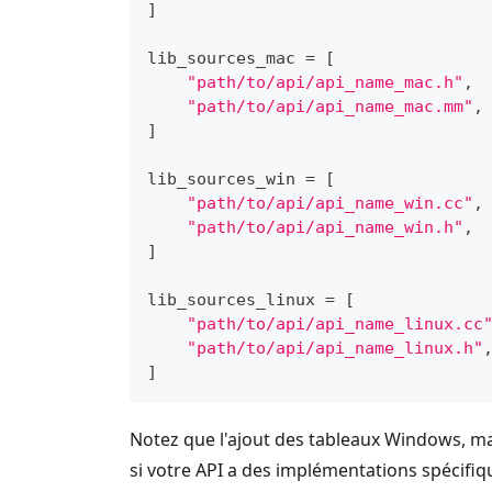
]
lib_sources_mac 
=
[
"path/to/api/api_name_mac.h"
,
"path/to/api/api_name_mac.mm"
,
]
lib_sources_win 
=
[
"path/to/api/api_name_win.cc"
,
"path/to/api/api_name_win.h"
,
]
lib_sources_linux 
=
[
"path/to/api/api_name_linux.cc
"path/to/api/api_name_linux.h"
]
Notez que l'ajout des tableaux Windows, mac
si votre API a des implémentations spécifiq