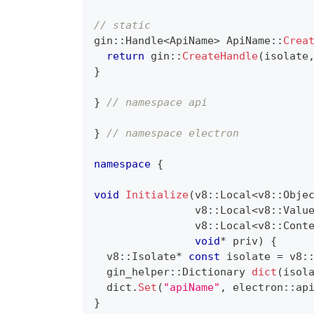
// static
gin
::
Handle
<
ApiName
>
ApiName
::
Crea
return
 gin
::
CreateHandle
(
isolate
}
}
// namespace api
}
// namespace electron
namespace
{
void
Initialize
(
v8
::
Local
<
v8
::
Obje
                v8
::
Local
<
v8
::
Valu
                v8
::
Local
<
v8
::
Cont
void
*
 priv
)
{
  v8
::
Isolate
*
const
 isolate 
=
 v8
:
  gin_helper
::
Dictionary 
dict
(
isol
  dict
.
Set
(
"apiName"
,
 electron
::
ap
}