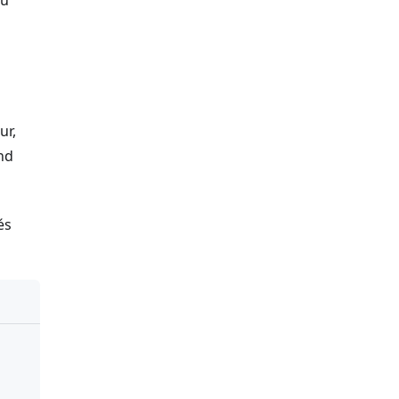
çu
ur,
and
és