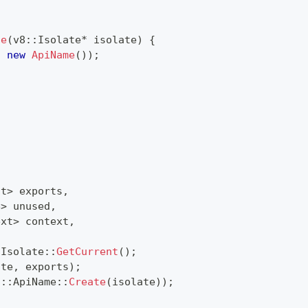
te
(
v8
::
Isolate
*
 isolate
)
{
,
new
ApiName
(
)
)
;
ct
>
 exports
,
e
>
 unused
,
ext
>
 context
,
:
Isolate
::
GetCurrent
(
)
;
ate
,
 exports
)
;
i
::
ApiName
::
Create
(
isolate
)
)
;