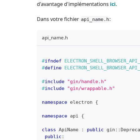
d'avantage d'implémentations
ici
.
Dans votre fichier
:
api_name.h
api_name.h
#
ifndef
ELECTRON_SHELL_BROWSER_API
#
define
ELECTRON_SHELL_BROWSER_API
#
include
"gin/handle.h"
#
include
"gin/wrappable.h"
namespace
 electron 
{
namespace
 api 
{
class
ApiName
:
public
 gin
::
Deprec
public
: