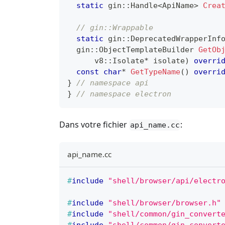
static
 gin
::
Handle
<
ApiName
>
Crea
// gin::Wrappable
static
 gin
::
DeprecatedWrapperInf
  gin
::
ObjectTemplateBuilder 
GetOb
      v8
::
Isolate
*
 isolate
)
overri
const
char
*
GetTypeName
(
)
overri
}
// namespace api
}
// namespace electron
Dans votre fichier
:
api_name.cc
api_name.cc
#
include
"shell/browser/api/electr
#
include
"shell/browser/browser.h"
#
include
"shell/common/gin_convert