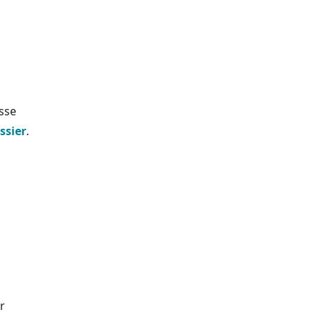
isse
ssier
.
r