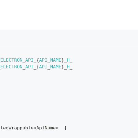
_ELECTRON_API_
{
API_NAME
}
_H_
_ELECTRON_API_
{
API_NAME
}
_H_
atedWrappable
<
ApiName
>
{