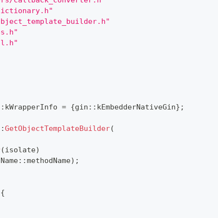
ers/callback_converter.h"
dictionary.h"
object_template_builder.h"
es.h"
il.h"
::
kWrapperInfo 
=
{
gin
::
kEmbedderNativeGin
}
;
::
GetObjectTemplateBuilder
(
r
(
isolate
)
iName
::
methodName
)
;
{