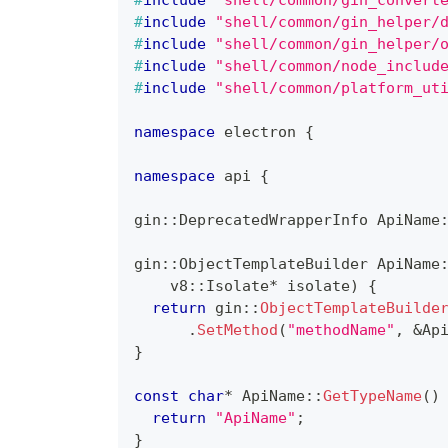
#
include
"shell/common/gin_convert
#
include
"shell/common/gin_helper/
#
include
"shell/common/gin_helper/
#
include
"shell/common/node_includ
#
include
"shell/common/platform_ut
namespace
 electron 
{
namespace
 api 
{
gin
::
DeprecatedWrapperInfo ApiName
gin
::
ObjectTemplateBuilder 
ApiName
    v8
::
Isolate
*
 isolate
)
{
return
 gin
::
ObjectTemplateBuilde
.
SetMethod
(
"methodName"
,
&
Ap
}
const
char
*
ApiName
::
GetTypeName
(
)
return
"ApiName"
;
}