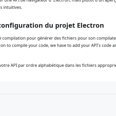
éer une API de navigateur d''Electron, mais plutôt d'un aper
 intuitives.
 configuration du projet Electron
ompilation pour générer des fichiers pour son compilate
ctron to compile your code, we have to add your API's code 
votre API par ordre alphabétique dans les fichiers appropri